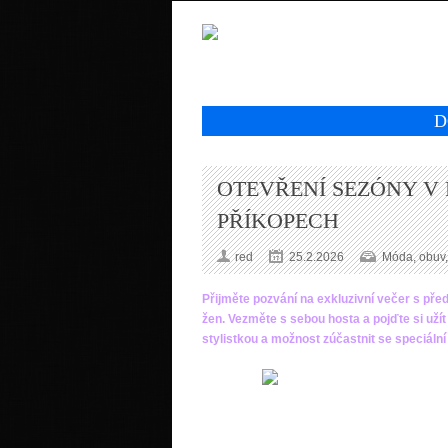
D
OTEVŘENÍ SEZÓNY V 
PŘÍKOPECH
red
25.2.2026
Móda, obuv,
Přijměte pozvání na exkluzivní večer s př
žen. Vezměte s sebou hosta a pojďte si užít
stylistkou a možnost zúčastnit se speciáln