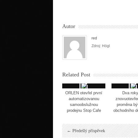
Autor
red
Zdroj: Högl
Related Post
ORLEN otevřel první
Dva roky
automatizovanou
znovuotevře
samoobslužnou
proměna bý
prodejnu Stop Cafe
obchodního 
← Předešlý příspěvek