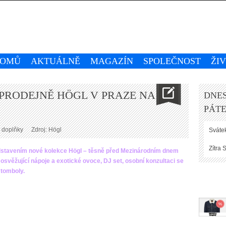
OMŮ
AKTUÁLNĚ
MAGAZÍN
SPOLEČNOST
ŽI
PRODEJNĚ HÖGL V PRAZE NA
DNES
PÁTE
 doplňky
Zdroj: Högl
Svátek
Zítra
S
edstavením nové kolekce Högl – těsně před Mezinárodním dnem
 osvěžující nápoje a exotické ovoce, DJ set, osobní konzultaci se
í tomboly.