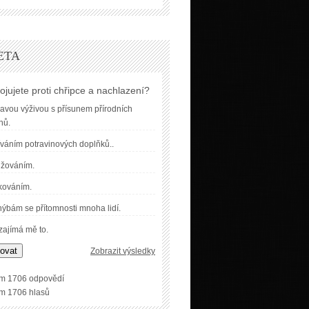
ETA
ojujete proti chřipce a nachlazení?
avou výživou s přísunem přírodních
nů.
váním potravinových doplňků..
užováním.
kováním.
ýbám se přítomnosti mnoha lidí.
ajímá mě to.
ovat
Zobrazit výsledky
m 1706 odpovědí
m 1706 hlasů