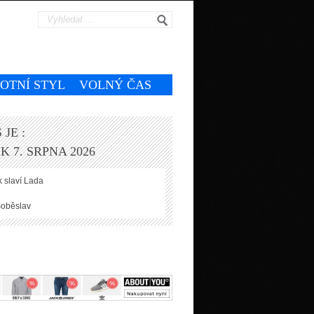
VOTNÍ STYL
VOLNÝ ČAS
 JE :
K 7. SRPNA 2026
 slaví
Lada
oběslav