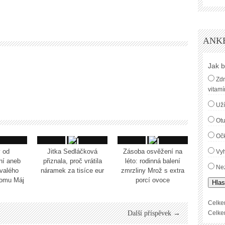
ANK
Jak b
Zdr
vitamí
Uží
Ot
Oč
 od
Jitka Sedláčková
Zásoba osvěžení na
Vyh
ní aneb
přiznala, proč vrátila
léto: rodinná balení
Nez
valého
náramek za tisíce eur
zmrzliny Mrož s extra
domu Máj
porcí ovoce
Hlas
Celke
Další příspěvek →
Celke