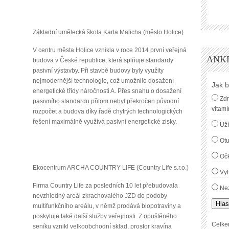
Základní umělecká škola Karla Malicha (město Holice)
V centru města Holice vznikla v roce 2014 první veřejná
ANK
budova v České republice, která splňuje standardy
pasivní výstavby. Při stavbě budovy byly využity
nejmodernější technologie, což umožnilo dosažení
Jak b
energetické třídy náročnosti A. Přes snahu o dosažení
Zdr
pasivního standardu přitom nebyl překročen původní
vitamí
rozpočet a budova díky řadě chytrých technologických
řešení maximálně využívá pasivní energetické zisky.
Uží
Ot
Oč
Ekocentrum ARCHA COUNTRY LIFE (Country Life s.r.o.)
Vyh
Firma Country Life za posledních 10 let přebudovala
Nez
nevzhledný areál zkrachovalého JZD do podoby
Hlas
multifunkčního areálu, v němž prodává biopotraviny a
poskytuje také další služby veřejnosti. Z opuštěného
Celke
seníku vznikl velkoobchodní sklad, prostor kravína