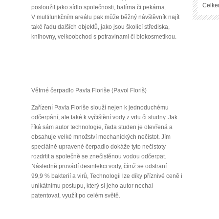
Celke
posloužil jako sídlo společnosti, balírna či pekárna.
V multifunkčním areálu pak může běžný návštěvník najít
také řadu dalších objektů, jako jsou školicí střediska,
knihovny, velkoobchod s potravinami či biokosmetikou.
Větrné čerpadlo Pavla Floriše (Pavol Floriš)
Zařízení Pavla Floriše slouží nejen k jednoduchému
odčerpání, ale také k vyčištění vody z vrtu či studny. Jak
říká sám autor technologie, řada studen je otevřená a
obsahuje velké množství mechanických nečistot. Jím
speciálně upravené čerpadlo dokáže tyto nečistoty
rozdrtit a společně se znečistěnou vodou odčerpat.
Následně provádí desinfekci vody, čímž se odstraní
99,9 % bakterií a virů, Technologii lze díky příznivé ceně i
unikátnímu postupu, který si jeho autor nechal
patentovat, využít po celém světě.