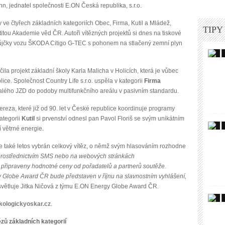
n, jednatel společnosti E.ON Česká republika, s.r.o.
 ve čtyřech základních kategoriích Obec, Firma, Kutil a Mládež,
TIPY
titou Akademie věd ČR. Autoři vítězných projektů si dnes na tiskové
půjčky vozu ŠKODA Citigo G-TEC s pohonem na stlačený zemní plyn
la projekt základní školy Karla Malicha v Holicích, která je vůbec
ice. Společnost Country Life s.r.o. uspěla v kategorii
Firma
alého JZD do podoby multifunkčního areálu v pasivním standardu.
reza, které již od 90. let v České republice koordinuje programy
ategorii
Kutil
si prvenství odnesl pan Pavol Floriš se svým unikátním
í větrné energie.
de také letos vybrán celkový vítěz, o němž svým hlasováním rozhodne
 prostřednictvím SMS nebo na webových stránkách
u připraveny hodnotné ceny od pořadatelů a partnerů soutěže.
y Globe Award ČR bude představen v říjnu na slavnostním vyhlášení,
větluje Jitka Ničová z týmu E.ON Energy Globe Award ČR.
ologickyoskar.cz
.
ích kategorií