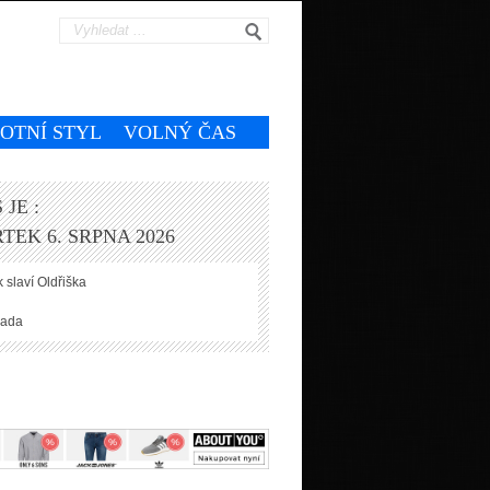
VOTNÍ STYL
VOLNÝ ČAS
 JE :
TEK 6. SRPNA 2026
 slaví
Oldřiška
ada