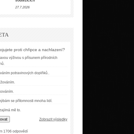
soutěžících
27.7.2026
ETA
ojujete proti chřipce a nachlazení?
avou výživou s přísunem přírodních
nů.
váním potravinových doplňků..
užováním.
kováním.
ýbám se přítomnosti mnoha lidí.
ajímá mě to.
ovat
Zobrazit výsledky
m 1706 odpovědí