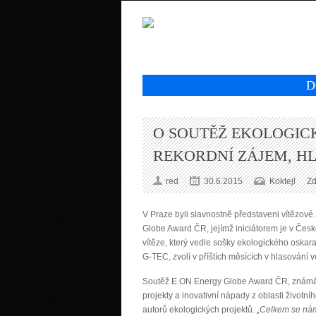
D
O SOUTĚŽ EKOLOGIC
REKORDNÍ ZÁJEM, H
red
30.6.2015
Koktejl
Zd
V Praze byli slavnostně představeni vítězové
Globe Award ČR, jejímž iniciátorem je v Čes
vítěze, který vedle sošky ekologického osk
G-TEC, zvolí v příštích měsících v hlasování v
Soutěž E.ON Energy Globe Award ČR, známá m
projekty a inovativní nápady z oblasti životního
autorů ekologických projektů.
„Celkem se nám 