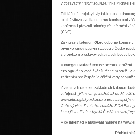
v dosavadní historii soutěže,“
říká Michael Feh
Přihlášené projekty byly také letos hodnoceny
jejichž vítěze zvolila odborná komise pod záš
konferenci převzali odměny včetně roční zá
(CNG).
Za vítěze v kategorii
Obec
odborná komise urči
první veřejnou pasivní stavbou v České republ
s projektem přestavby zchátralých budov býv
V kategorii
Mládež
komise ocenila sdružení Te
ekologického vzdělávání určené mládeži. V k
zařízením pro čerpání a čištění vody za využit
Z vítězných projektů základních kategorií bu
veřejnost.
„Hlasovat je možné až do 20. září
www.ekologickyoskar.cz
a pro hlasující jso
Celkový vítěz 7. ročníku soutěže E.ON Energ
které již tradičně odvysílá Česká televize,“
vys
Více informací o hlasování najdete na
www.ek
Přehled vítězů základn