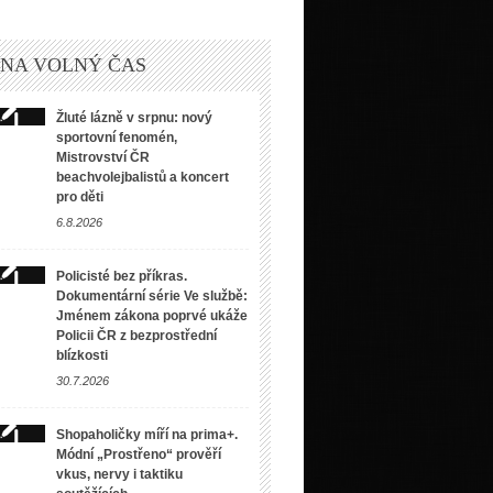
 NA VOLNÝ ČAS
Žluté lázně v srpnu: nový
sportovní fenomén,
Mistrovství ČR
beachvolejbalistů a koncert
pro děti
6.8.2026
Policisté bez příkras.
Dokumentární série Ve službě:
Jménem zákona poprvé ukáže
Policii ČR z bezprostřední
blízkosti
30.7.2026
Shopaholičky míří na prima+.
Módní „Prostřeno“ prověří
vkus, nervy i taktiku