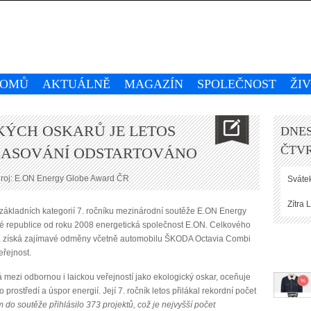
OMŮ
AKTUÁLNĚ
MAGAZÍN
SPOLEČNOST
ŽI
KÝCH OSKARŮ JE LETOS
DNES
ČTVR
LASOVÁNÍ ODSTARTOVÁNO
roj: E.ON Energy Globe Award ČR
Svátek
Zítra
L
 základních kategorií 7. ročníku mezinárodní soutěže E.ON Energy
ké republice od roku 2008 energetická společnost E.ON. Celkového
ara získá zajímavé odměny včetně automobilu ŠKODA Octavia Combi
eřejnost.
ezi odbornou i laickou veřejností jako ekologický oskar, oceňuje
 prostředí a úspor energií. Její 7. ročník letos přilákal rekordní počet
do soutěže přihlásilo 373 projektů, což je nejvyšší počet