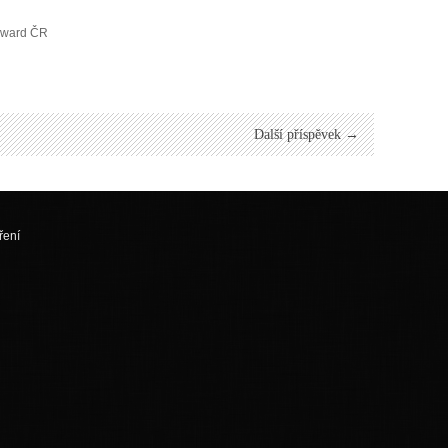
Award ČR
Další příspěvek →
ření