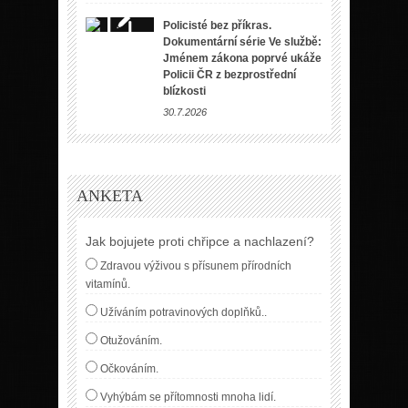
Policisté bez příkras.
Dokumentární série Ve službě:
Jménem zákona poprvé ukáže
Policii ČR z bezprostřední
blízkosti
30.7.2026
ANKETA
Jak bojujete proti chřipce a nachlazení?
Zdravou výživou s přísunem přírodních
vitamínů.
Užíváním potravinových doplňků..
Otužováním.
Očkováním.
Vyhýbám se přítomnosti mnoha lidí.