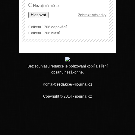
Nezajímá mě to.
Hlasovat
Zobrazit výsledky
Celkem 1706 odpovědí
Celkem 1706 hlasů
Bez souhlasu redakce je pořizování kopií a šíření
obsahu nezákonné.
Kontakt:
redakce@ijournal.cz
Copyright © 2014 - ijournal.cz