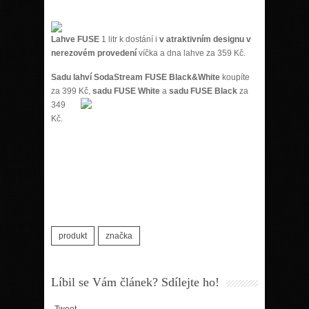
Lahve FUSE
1 litr k dostání i
v a
traktivním designu v
nerezovém provedení
víčka a dna lahve za 359 Kč.
Sadu lahví SodaStream FUSE Black&White
koupíte
za 399 Kč,
sadu FUSE
White
a
sadu FUSE Black
za
349
Kč.
produkt
značka
Líbil se Vám článek? Sdílejte ho!
Tweet