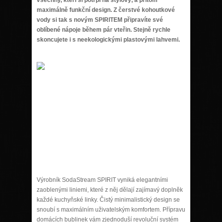
maximálně funkční design. Z čerstvé kohoutkové
vody si tak s novým SPIRITEM připravíte své
oblíbené nápoje během pár vteřin. Stejně rychle
skoncujete i s neekologickými plastovými lahvemi.
Výrobník SodaStream SPIRIT vyniká elegantními
zaoblenými liniemi, které z něj dělají zajímavý doplněk
každé kuchyňské linky. Čistý minimalistický design se
snoubí s maximálním uživatelským komfortem. Přípravu
domácích bublinek vám zjednoduší revoluční systém