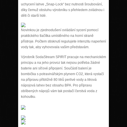
uchycení lahve „Snap-Lock“ bez nutnosti šroubování,
díky čemuž obsluhu výrobníku s přehledem zvládnou i
děti či starší lidé.
Novinkou je zjednodušení ovládání sycení pomocí
praktického tlačítka umístěného na horní straně
přístroje. Počtem stisknutí regulujete intenzitu naperlení
vody tak, aby vyhovovala vašim představám.
Výrobník SodaStream SPIRIT pracuje na mechanickém
principu a na jeho provoz tak nejsou potřeba žádné
baterie ani síťové připojení. Součástí balení je
bombička s potravinářským plynem CO2, která vystačí
na přípravu přibližně 80 litrů perlivé vody a litrová
nápojová lahev bez obsahu BPA. Pro přípravu
oblíbených nápojů vám tak postačí čerstvá voda z
kohoutku.