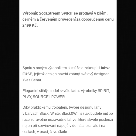
Výrobník SodaStream SPIRIT se prodává v bílém,
černém a červeném provedení za doporučenou cenu
2499 Kč.
Spolu s novým výrobníkem si můžete zakoupit i
lahve
FUSE
, jejichž design navrhl známý světový designer
Yves Behar.
Elegantní štíhlý model skvěle ladí s výrobníky SPIRIT,
PLAY, SOURCE i POWER.
Díky praktickému trojbalení, (výběr designu lahví
v barvách Black, White, Black&White) tak budete mít po
ruce zdravotně nezávadné lahve, které skvělé poslouží
nejen při servírování nápojů v domácnosti, ale i na
cestách, v práci, či ve škole.