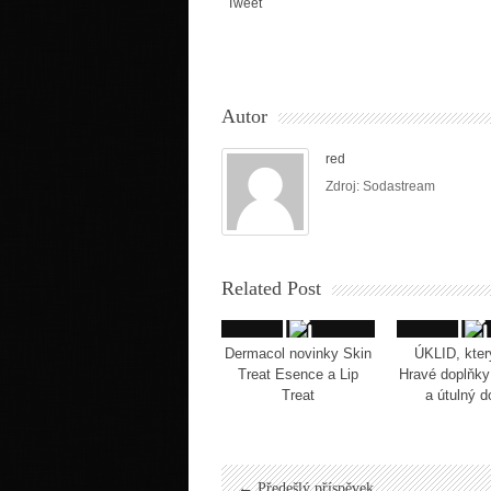
Tweet
Autor
red
Zdroj: Sodastream
Related Post
Dermacol novinky Skin
ÚKLID, kter
Treat Esence a Lip
Hravé doplňky 
Treat
a útulný 
← Předešlý příspěvek