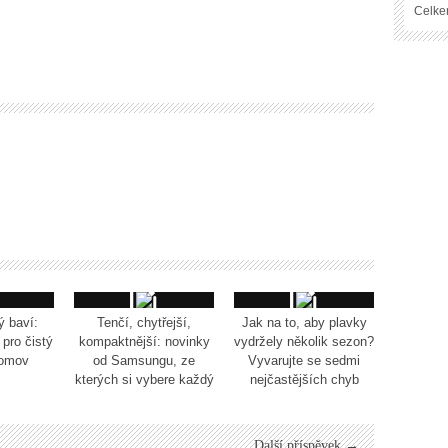
Celke
ý baví:
Tenčí, chytřejší,
Jak na to, aby plavky
pro čistý
kompaktnější: novinky
vydržely několik sezon?
domov
od Samsungu, ze
Vyvarujte se sedmi
kterých si vybere každý
nejčastějších chyb
Další příspěvek →