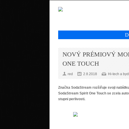
D
NOVÝ PRÉMIOVÝ MOD
ONE TOUCH
red
2.8.2018
Hi-tech a byd
Značka SodaStream rozšiřuje svoji nabídku
SodaStream Spirit One Touch se zcela aut
stupni perlivosti.