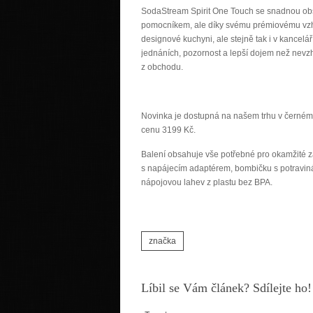
SodaStream Spirit One Touch se snadnou ob
pomocníkem, ale díky svému prémiovému vzh
designové kuchyni, ale stejně tak i v kancelář
jednáních, pozornost a lepší dojem než nevz
z obchodu.
Novinka je dostupná na našem trhu v černém
cenu 3199 Kč.
Balení obsahuje vše potřebné pro okamžité z
s napájecím adaptérem, bombičku s potravi
nápojovou lahev z plastu bez BPA.
značka
Líbil se Vám článek? Sdílejte ho!