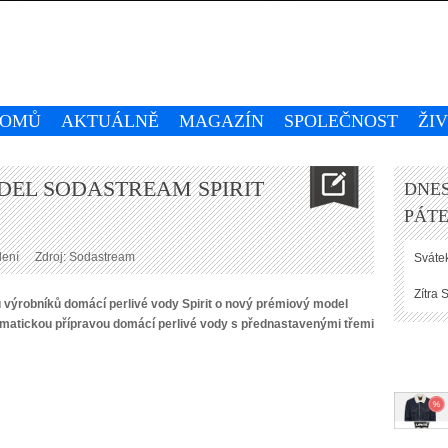
OMŮ
AKTUÁLNĚ
MAGAZÍN
SPOLEČNOST
ŽI
EL SODASTREAM SPIRIT
DNES
PÁTE
lení
Zdroj: Sodastream
Svátek
Zítra
S
 výrobníků domácí perlivé vody Spirit o nový prémiový model
omatickou přípravou domácí perlivé vody s přednastavenými třemi