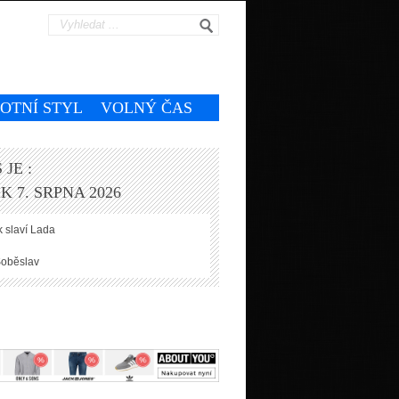
VOTNÍ STYL
VOLNÝ ČAS
 JE :
K 7. SRPNA 2026
 slaví
Lada
oběslav