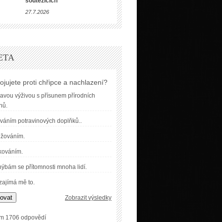
soutěžících
27.7.2026
ETA
ojujete proti chřipce a nachlazení?
avou výživou s přísunem přírodních
nů.
váním potravinových doplňků..
užováním.
kováním.
ýbám se přítomnosti mnoha lidí.
ajímá mě to.
ovat
Zobrazit výsledky
m 1706 odpovědí