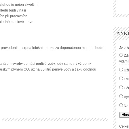
sluhou je nejen skvělým
ledu budí v naší
ích při pracovních
hledné plastové lahve
ANK
Jak b
 provedení od srpna letošního roku za doporučenou maloobchodní
Zdr
vitamí
ahájení výroby domácí perlivé vody, tedy samotný výrobník
nářským plynem CO
až na 80 litrů perlivé vody a tlaku odolnou
Uží
2
Ot
Oč
Vyh
Nez
Hlas
Celke