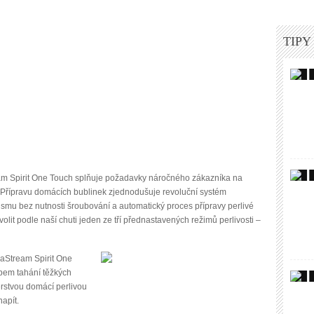
TIPY
m Spirit One Touch splňuje požadavky náročného zákazníka na
 Přípravu domácích bublinek zjednodušuje revoluční systém
mu bez nutnosti šroubování a automatický proces přípravy perlivé
zvolit podle naší chuti jeden ze tří přednastavených režimů perlivosti –
aStream Spirit One
bem tahání těžkých
erstvou domácí perlivou
apít.