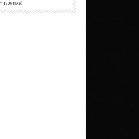
m 1706 hlasů