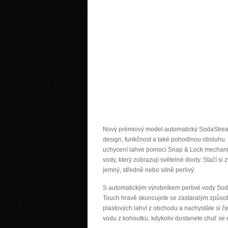
Nový prémiový model automatický SodaStrea
design, funkčnost a také pohodlnou obsluhu.
uchycení lahve pomocí Snap & Lock mechanis
vody, který zobrazují světelné diody. Stačí si 
jemný, středně nebo silně perlivý.
S automatickým výrobníkem perlivé vody Sod
Touch hravě skoncujete se zastaralým způso
plastových lahví z obchodu a nachystáte si č
vodu z kohoutku, kdykoliv dostanete chuť se n