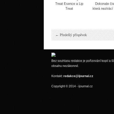
Treat Esence a Lip
Dokonale čis
Treat
která neztrácí
← Předešlý příspěvek
Bez souhlasu redakce je pořizování kopií a ší
obsahu nezákonné.
Kontakt:
redakce@ijournal.cz
Copyright © 2014 - ijournal.cz