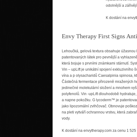
odolnější a zářivějš
K dostání na envy
Envy Therapy First Signs Ant
Lehoučká, gelová textura obsahuje úžasnou
patentovaných látek pro pevnější a vyhlazeněj
která bojuje s prvními známkami stárnutí. Sys
Vin – upLift je unikátní spojení exkluzivního
vína a p olysacharidů Caesalpinia spinosa, kt
Částečná fermentace přirozeně mražených hr
jedinečné molekulární složení a mnohem vyšš
polyfenolů. Vin -upLift dlouhodobě hydratuj
a napne pokožku. G lycoderm™ je patentova
jako lipozomální zvlhčovač. Obnovuje poškoz
na pleti vytváří ochrannou vrstvu, která zabr
vody.
K dostání na envytherapy.com za cenu 1 525