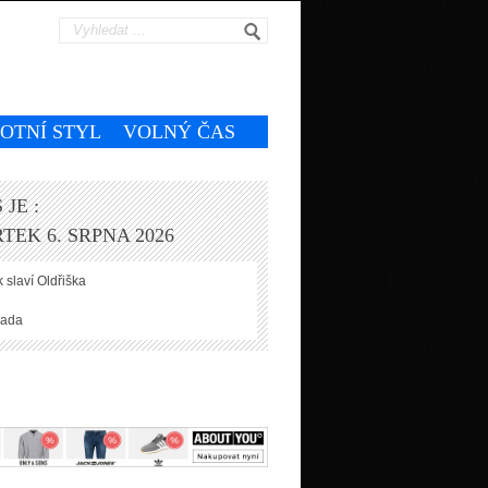
VOTNÍ STYL
VOLNÝ ČAS
 JE :
TEK 6. SRPNA 2026
 slaví
Oldřiška
ada