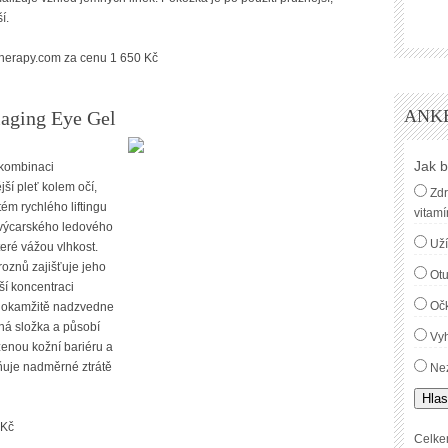
í.
therapy.com za cenu 1 650 Kč
ANK
iaging Eye Gel
Jak b
 kombinaci
ší pleť kolem očí,
Zdr
tém rychlého liftingu
vitamí
 švýcarského ledového
Uží
eré vážou vlhkost.
oznů zajišťuje jeho
Ot
í koncentraci
Oč
e, okamžitě nadzvedne
ná složka a působí
Vyh
enou kožní bariéru a
aňuje nadměrné ztrátě
Nez
Hlas
 Kč
Celke