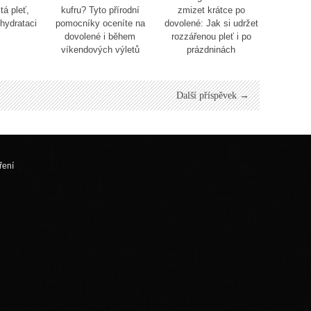
tá pleť,
kufru? Tyto přírodní
zmizet krátce po
 hydrataci
pomocníky oceníte na
dovolené: Jak si udržet
dovolené i během
rozzářenou pleť i po
víkendových výletů
prázdninách
Další příspěvek →
ření