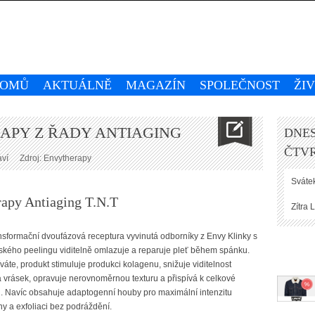
OMŮ
AKTUÁLNĚ
MAGAZÍN
SPOLEČNOST
ŽI
APY Z ŘADY ANTIAGING
DNES
ČTVR
aví
Zdroj: Envytherapy
Svátek
apy Antiaging T.N.T
Zítra
L
ansformační dvoufázová receptura vyvinutá odborníky z Envy Klinky s
ského peelingu viditelně omlazuje a reparuje pleť během spánku.
áte, produkt stimuluje produkci kolagenu, snižuje viditelnost
a vrásek, opravuje nerovnoměrnou texturu a přispívá k celkové
eti. Navíc obsahuje adaptogenní houby pro maximální intenzitu
 a exfoliaci bez podráždění.