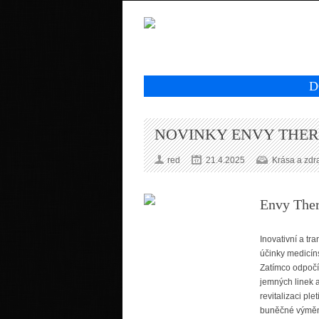
D
NOVINKY ENVY THER
red
21.4.2025
Krása a zdr
Envy Ther
Inovativní a tr
účinky medicín
Zatímco odpočív
jemných linek 
revitalizaci pl
buněčné výměny