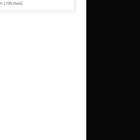
m 1706 hlasů