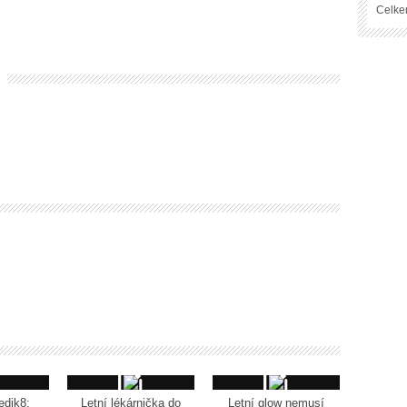
Celke
edik8:
Letní lékárnička do
Letní glow nemusí