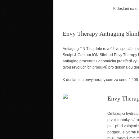
K dostání na e
Envy Therapy Antiaging Skin
Antiaging T.N.T najdete rovněž ve speciálním
Sculpt & Contour ION Stick od Envy Therapy Un
antiaging proceduru v domácím prostředí vyu
dvou revolučních produktů pro dokonalou do
K dostání na envytherapy.com za cenu 4 405
Envy Therap
Omlazující hydratuj
první známky stárn
pleť před volnými 
podporuje tvorbu ko
hyaluronová minima