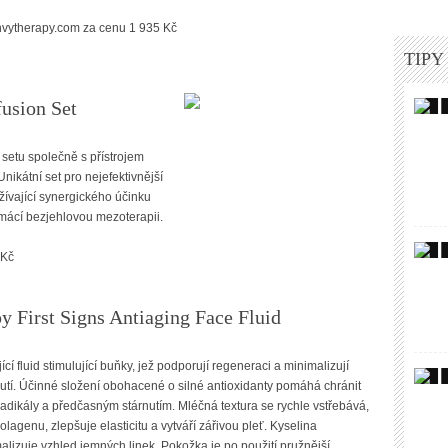
nvytherapy.com za cenu 1 935 Kč
TIPY
fusion Se
t
 setu společně s přístrojem
ikátní set pro nejefektivnější
žívající synergického účinku
mácí bezjehlovou mezoterapii.
 Kč
y First Signs Antiaging Face Fluid
ící fluid stimulující buňky, jež podporují regeneraci a minimalizují
utí. Účinné složení obohacené o silné antioxidanty pomáhá chránit
radikály a předčasným stárnutím. Mléčná textura se rychle vstřebává,
lagenu, zlepšuje elasticitu a vytváří zářivou pleť. Kyselina
lizuje vzhled jemných linek. Pokožka je po použití pružnější,