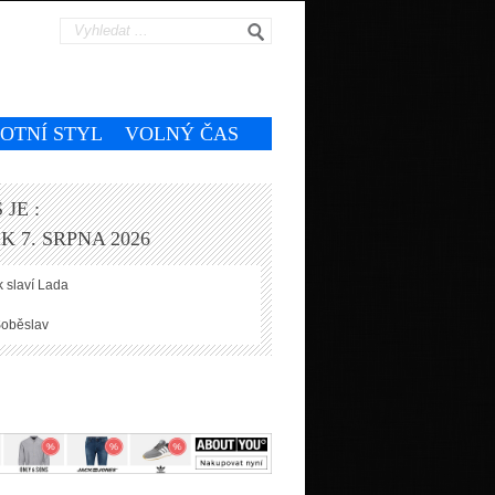
VOTNÍ STYL
VOLNÝ ČAS
 JE :
K 7. SRPNA 2026
 slaví
Lada
oběslav