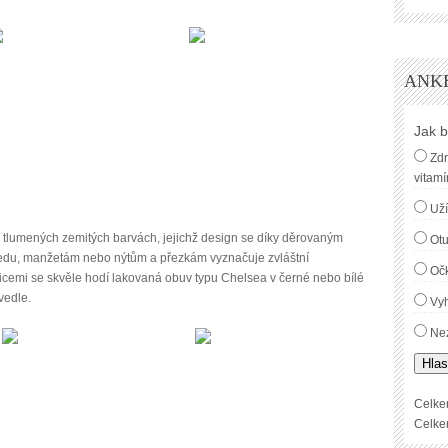
ANK
Jak b
Zdr
vitamí
Uží
tlumených zemitých barvách, jejichž design se díky děrovaným
Ot
ledu, manžetám nebo nýtům a přezkám vyznačuje zvláštní
Oč
vicemi se skvěle hodí lakovaná obuv typu Chelsea v černé nebo bílé
vedle.
Vyh
Nez
Hlas
Celke
Celke