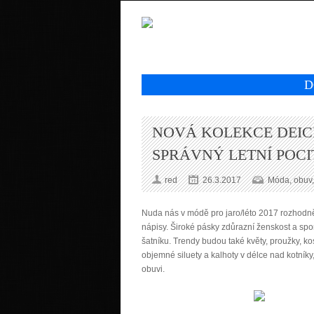
D
NOVÁ KOLEKCE DEI
SPRÁVNÝ LETNÍ POCI
red
26.3.2017
Móda, obuv,
Nuda nás v módě pro jaro/léto 2017 rozhod
nápisy. Široké pásky zdůrazní ženskost a sp
šatníku. Trendy budou také květy, proužky, k
objemné siluety a kalhoty v délce nad kotní
obuvi.