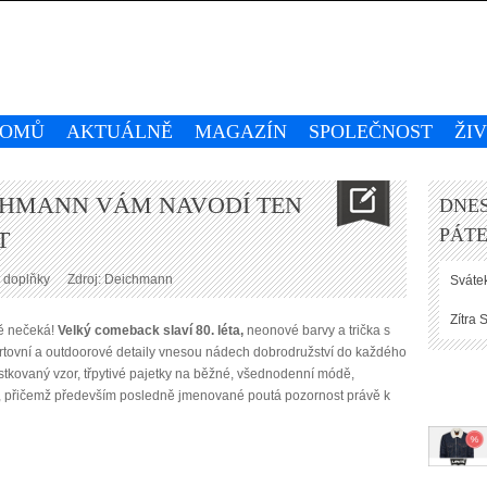
OMŮ
AKTUÁLNĚ
MAGAZÍN
SPOLEČNOST
ŽI
CHMANN VÁM NAVODÍ TEN
DNES
PÁTE
T
 doplňky
Zdroj: Deichmann
Svátek
Zítra
S
ně nečeká!
Velký comeback slaví 80. léta,
neonové barvy a trička s
ortovní a outdoorové detaily vnesou nádech dobrodružství do každého
ostkovaný vzor, třpytivé pajetky na běžné, všednodenní módě,
ky, přičemž především posledně jmenované poutá pozornost právě k