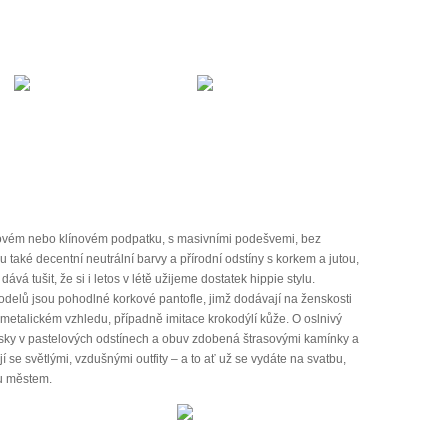
vém nebo klínovém podpatku, s masivními podešvemi, bez
také decentní neutrální barvy a přírodní odstíny s korkem a jutou,
vá tušit, že si i letos v létě užijeme dostatek hippie stylu.
delů jsou pohodlné korkové pantofle, jimž dodávají na ženskosti
 metalickém vzhledu, případně imitace krokodýlí kůže. O oslnivý
otisky v pastelových odstínech a obuv zdobená štrasovými kamínky a
 se světlými, vzdušnými outfity – a to ať už se vydáte na svatbu,
ku městem.