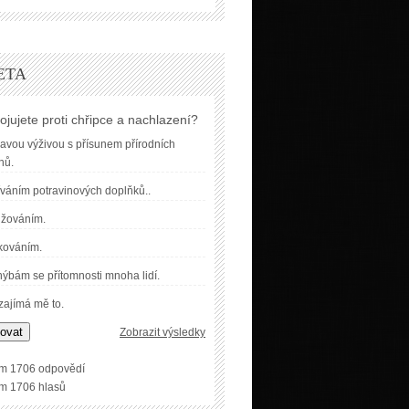
ETA
ojujete proti chřipce a nachlazení?
avou výživou s přísunem přírodních
nů.
váním potravinových doplňků..
užováním.
kováním.
ýbám se přítomnosti mnoha lidí.
ajímá mě to.
ovat
Zobrazit výsledky
m 1706 odpovědí
m 1706 hlasů