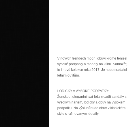
V nových trendech módní obuvi kromě tenisek (
vysoké podpatky a modely na klínu. Samozřejm
to i nové kolekce roku 2017. Je nepostradateln
letním oufitům.
LODIČKY A VYSOKÉ PODPATKY:
Ženskou, elegantní tvář léta zrcadlí sandály s
vysokým nártem, lodičky a obuv na vysokém
podpatku. Na výsluní bude obuv v klasickém
stylu s rafinovanými detaily.