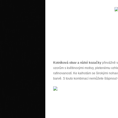
Kotníková obuv a nízké kozačky
převážně v 
vzorům s květinovými motivy, pletenému vzh
rafinovaností. Ke kalhotám se širokými noha
barvě. S touto kombinací nemůžete šlápnout 