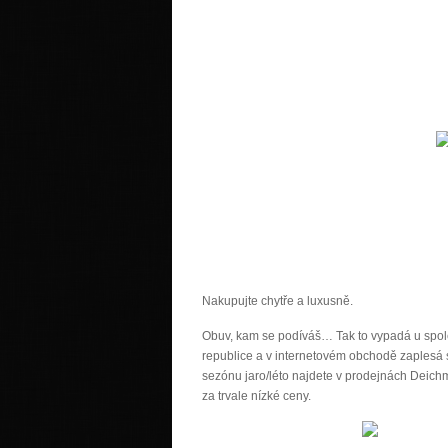
Nakupujte chytře a luxusně.
Obuv, kam se podíváš… Tak to vypadá u spol
republice a v internetovém obchodě zaplesá
sezónu jaro/léto najdete v prodejnách Dei
za trvale nízké ceny.