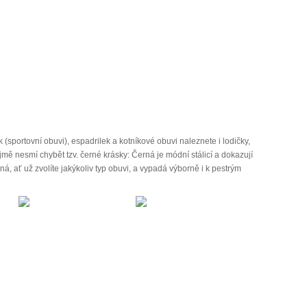
sportovní obuvi), espadrilek a kotníkové obuvi naleznete i lodičky,
ě nesmí chybět tzv. černé krásky: Černá je módní stálicí a dokazují
á, ať už zvolíte jakýkoliv typ obuvi, a vypadá výborně i k pestrým