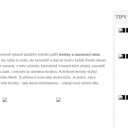
TIPY
ovinné výbavě každého botníku patřit
tenisky a nazouvací obuv.
e našly si cestu i do kanceláří a dají se nosit v každé životní situaci.
varianty: v retro vzhledu, futuristické s metalickými detaily, obzvlášť
zlaté, i robustní se skotskou kostkou. Kotníkové tenisky skýtají
iálu Mesh. Ty přilnou k noze jako druhá kůže. Je jedno, zda ji
bílé tenisky – tato ikona minimalismu – získají nový vzhled díky