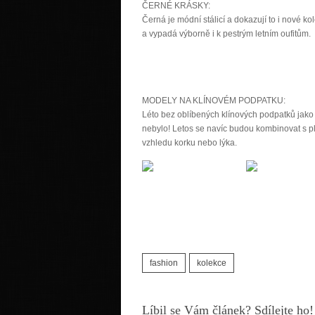
ČERNÉ KRÁSKY:
Černá je módní stálicí a dokazují to i nové ko
a vypadá výborně i k pestrým letním oufitům.
MODELY NA KLÍNOVÉM PODPATKU:
Léto bez oblíbených klínových podpatků jako
nebylo! Letos se navíc budou kombinovat s 
vzhledu korku nebo lýka.
fashion
kolekce
Líbil se Vám článek? Sdílejte ho!