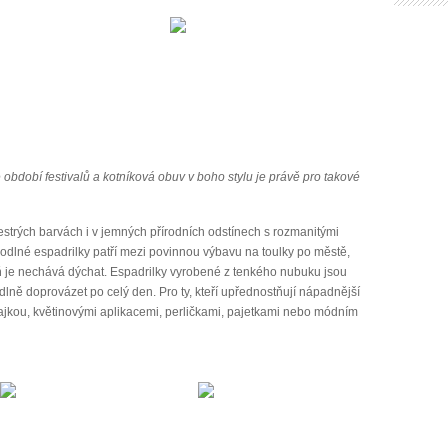
e období festivalů a kotníková obuv v boho stylu je právě pro takové
estrých barvách i v jemných přírodních odstínech s rozmanitými
odlné espadrilky patří mezi povinnou výbavu na toulky po městě,
eň je nechává dýchat. Espadrilky vyrobené z tenkého nubuku jsou
lně doprovázet po celý den. Pro ty, kteří upřednostňují nápadnější
rajkou, květinovými aplikacemi, perličkami, pajetkami nebo módním