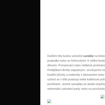
Dalšími hity budou vzdušné
sandály
na bloko
podpatku nebo se šněrováním. K vidění budou 
dřevem. Pomalování nebo viditelné prošívání dá
Protějškem těchto nápadných, vzrušujících mo
kvalitní přezky a materiály v lakovaném nebo
vzhled se v létě postarají velké květinové p
perličkami. Jemné sandálky se skvěle doplňují
neformální zahradní party, nebo na procház