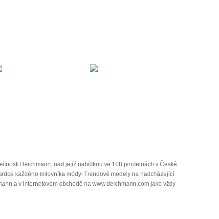
ečnosti Deichmann, nad jejíž nabídkou ve 108 prodejnách v České
 srdce každého milovníka módy! Trendové modely na nadcházející
chmann a v internetovém obchodě na www.deichmann.com jako vždy