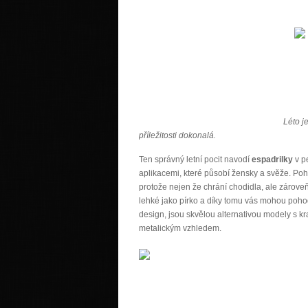
Léto j
příležitosti dokonalá.
Ten správný letní pocit navodí
espadrilky
v p
aplikacemi, které působí žensky a svěže. Poh
protože nejen že chrání chodidla, ale zárov
lehké jako pírko a díky tomu vás mohou pohod
design, jsou skvělou alternativou modely s k
metalickým vzhledem.