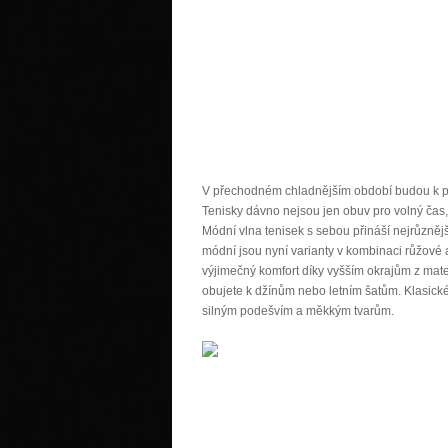
V přechodném chladnějším období budou k p
Tenisky dávno nejsou jen obuv pro volný čas, al
Módní vlna tenisek s sebou přináší nejrůznější 
módní jsou nyní varianty v kombinaci růžové a 
výjimečný komfort díky vyšším okrajům z mater
obujete k džínům nebo letním šatům. Klasické 
silným podešvím a měkkým tvarům.