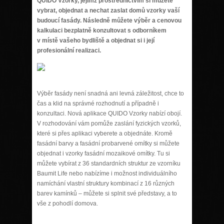
QUIDO Vzorky, jejímž prostřednictvím si můžete
vybrat, objednat a nechat zaslat domů vzorky vaší
budoucí fasády. Následně můžete výběr a cenovou
kalkulaci bezplatně konzultovat s odborníkem
v místě vašeho bydliště a objednat si i její
profesionální realizaci.
Výběr fasády není snadná ani levná záležitost, chce to
čas a klid na správné rozhodnutí a případně i
konzultaci. Nová aplikace QUIDO Vzorky nabízí obojí.
V rozhodování vám pomůže zaslání fyzických vzorků,
které si přes aplikaci vyberete a objednáte. Kromě
fasádní barvy a fasádní probarvené omítky si můžete
objednat i vzorky fasádní mozaikové omítky. Tu si
můžete vybírat z 36 standardních struktur ze vzorníku
Baumit Life nebo nabízíme i možnost individuálního
namíchání vlastní struktury kombinací z 16 různých
barev kamínků – můžete si splnit své představy, a to
vše z pohodlí domova.