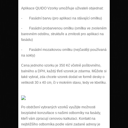
Aplikace QUIDO Vzorky umožňuje uživateli objednat:
- Fasádní barvu (pro aplikaci na stávající omítku)
- Fasádní probarvenou omítku (omítka ve zvoleném
barevném odstínu, struktuře a zrnitosti pro aplikaci na
fasádu)
- Fasádní mozaikovou omítku (nejčastěji používaná
na sokly)
Cena jednoho vzorku je 350 Kč včetně poštovného,
balného a DPH, každý třetí vzorek je zdarma. Můžete si
také vybrat, zda chcete vzorek dodat ve formě desky o
velikosti 30 x 40 cm, či v mokrém stavu, tedy ve kbelíku.
Po obdržení vybraných vzorků využijte možnosti
bezplatné konzultace s našimi odborníky na fasády,
kteří vám zpracují cenovou kalkulaci. Kontakt na
nejbližšího odborníka podle vámi zadané adresy je