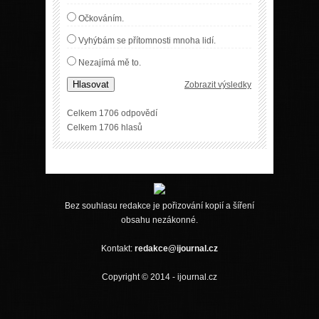
Očkováním.
Vyhýbám se přítomnosti mnoha lidí.
Nezajímá mě to.
Hlasovat
Zobrazit výsledky
Celkem 1706 odpovědí
Celkem 1706 hlasů
Bez souhlasu redakce je pořizování kopií a šíření
obsahu nezákonné.
Kontakt:
redakce@ijournal.cz
Copyright © 2014 - ijournal.cz