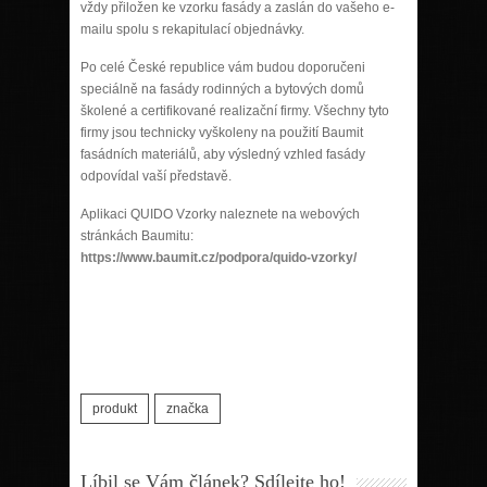
vždy přiložen ke vzorku fasády a zaslán do vašeho e-
mailu spolu s rekapitulací objednávky.
Po celé České republice vám budou doporučeni
speciálně na fasády rodinných a bytových domů
školené a certifikované realizační firmy. Všechny tyto
firmy jsou technicky vyškoleny na použití Baumit
fasádních materiálů, aby výsledný vzhled fasády
odpovídal vaší představě.
Aplikaci QUIDO Vzorky naleznete na webových
stránkách Baumitu:
https://www.baumit.cz/podpora/quido-vzorky/
produkt
značka
Líbil se Vám článek? Sdílejte ho!