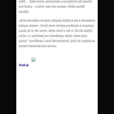
oběť… Svět online seznamek a sociálních sítí otevírá
své brány – a toho, kdo jimi projde, může pohltit
navždy.
„Krimi tématika mi byla vždycky blízká a tak k detektivce
nebylo daleko. Chvíli jsem sbírala podklady a inspiraci
a pak už to šlo samo. Moje okolí o mě ví, že čtu každý
večer a v podstatě jen detektivky, takže volba byla
jasná,“
vysvětluje Lucie Bechynková, proč se vydala na
vlastní beletristickou tvorbu.
Vrah je