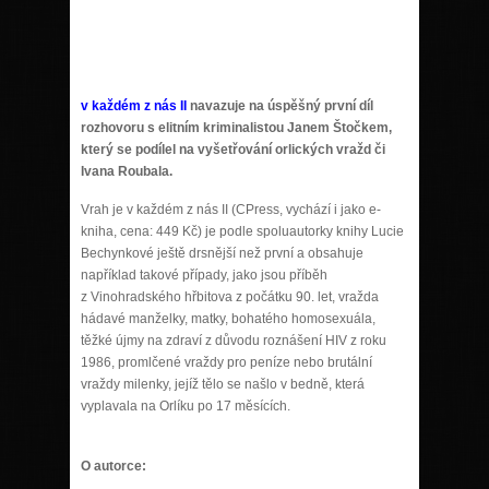
v každém z nás II
navazuje na
úspěšný první díl
rozhovoru s elitním kriminalistou Janem Štočkem,
který se podílel na vyšetřování orlických vražd či
Ivana Roubala.
Vrah je v každém z nás II (CPress, vychází i jako e-
kniha, cena: 449 Kč) je podle spoluautorky knihy Lucie
Bechynkové ještě drsnější než první a obsahuje
například takové případy, jako jsou příběh
z Vinohradského hřbitova z počátku 90. let, vražda
hádavé manželky, matky, bohatého homosexuála,
těžké újmy na zdraví z důvodu roznášení HIV z roku
1986, promlčené vraždy pro peníze nebo brutální
vraždy milenky, jejíž tělo se našlo v bedně, která
vyplavala na Orlíku po 17 měsících.
O autorce: