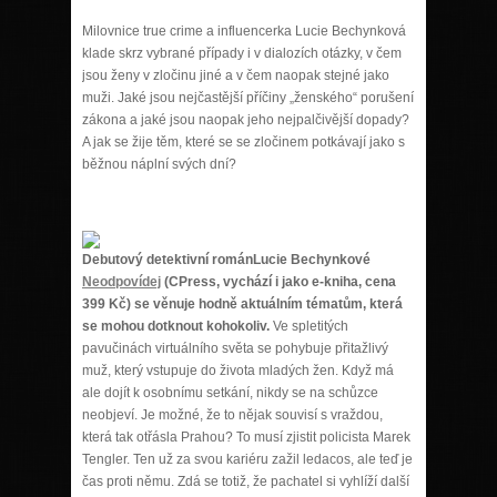
Milovnice true crime a influencerka Lucie Bechynková
klade skrz vybrané případy i v dialozích otázky, v čem
jsou ženy v zločinu jiné a v čem naopak stejné jako
muži. Jaké jsou nejčastější příčiny „ženského“ porušení
zákona a jaké jsou naopak jeho nejpalčivější dopady?
A jak se žije těm, které se se zločinem potkávají jako s
běžnou náplní svých dní?
Debutový detektivní román
Lucie Bechynkové
Neodpovídej
(
CPress,
vychází i jako e-kniha,
cena
399 Kč
) se věnuje hodně aktuálním tématům, která
se mohou dotknout kohokoliv.
Ve spletitých
pavučinách virtuálního světa se pohybuje přitažlivý
muž, který vstupuje do života mladých žen. Když má
ale dojít k osobnímu setkání, nikdy se na schůzce
neobjeví. Je možné, že to nějak souvisí s vraždou,
která tak otřásla Prahou? To musí zjistit policista Marek
Tengler. Ten už za svou kariéru zažil ledacos, ale teď je
čas proti němu. Zdá se totiž, že pachatel si vyhlíží další