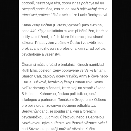
podobě, neztrácejte víru, dobro v nás pořád ještě je!
Alespoň podle těch, kdo se ho snaží hájit každý den v
rámci své profese,“
říká o své knize Lucie Bechynková.
Kniha Ženy zločinu (CPress, vychází i jako e-kniha,
cena 449 Kč) je unikátním mixem příběhů žen, které se
ocitly za mřížemi, a těch, které léta pracují na straně
zákona. Případy žen zločinu v Česku i ve světě jsou
prokládány rozhovory s profesionálkami z řad policie,
psychologie a vězeňství.
Čtenář si může přečíst o brutálních činech například
Ruth Ellis, poslední ženy popravené ve Velké Británii,
Sharon Carr, ďáblovy dcery, travičky Anny Píčové nebo
Emilie Bučkové, řezníkovy ženy. Druhou linku knihy
tvoří rozhovory s ženami, které stojí na straně zákona.
S Helenou Kahnovou, českou policistkou, která
s kolegou a partnerem Tomášem Gregorem z Odboru
pro boj s organizovaným zločinem odhalila tvz.
Berdychův gang, se soudní znalkyní a forenzní
psycholožkou Ludmilou Čírtkovou nebo s Gabrielou
Slovákovou, bývalou ředitelkou ženské věznice Světlá
nad Sázavou a později mužské věznice Kuřim.