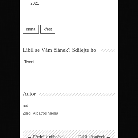
2021
kniha
křest
Líbil se Vám článek? Sdílejte ho!
Tweet
Autor
red
Zdroj: Albatros Media
← Předešlý příspěvek
Další příspěvek →