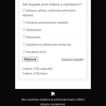
Jak bojujete proti chřipce a nachlazení?
Zdravou výživou s přísunem přírodních
vitamínů.
Užíváním potravinových doplňků..
Otužováním.
Očkováním.
Vyhýbám se přítomnosti mnoha lidí.
Nezajímá mě to.
Hlasovat
Zobrazit výsledky
Celkem 1706 odpovědí
Celkem 1706 hlasů
Bez souhlasu redakce je pořizování kopií a šíření
obsahu nezákonné.