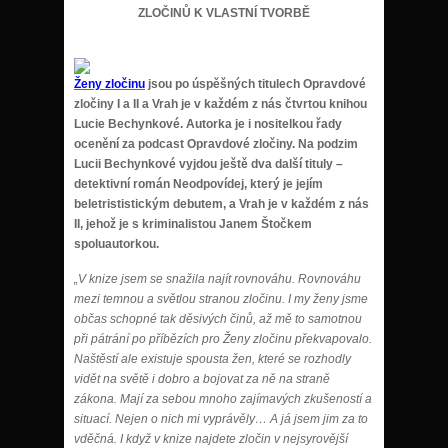
ZLOČINŮ K VLASTNÍ TVORBĚ
Ženy zločinu
jsou po úspěšných titulech Opravdové
zločiny I a II a Vrah je v každém z nás čtvrtou knihou
Lucie Bechynkové. Autorka je i nositelkou řady
ocenění za podcast Opravdové zločiny. Na podzim
Lucii Bechynkové vyjdou ještě dva další tituly –
detektivní román Neodpovídej, který je jejím
beletrististickým debutem, a Vrah je v každém z nás
II, jehož je s kriminalistou Janem Štočkem
spoluautorkou.
„V knize jsem se snažila najít rovnováhu. Rovnováhu
mezi temnou a světlou stranou zločinu. I my ženy jsme
občas schopné tak děsivých činů, až mě to samotnou
při pátrání po příbězích pro Ženy zločinu překvapovalo.
Naštěstí ale existuje spousta žen, které se rozhodly
vidět na světě i dobro a bojovat za ně na straně
zákona. Mají za sebou mnoho zajímavých zkušeností a
situací. Nejen o nich mi vyprávěly… A já jsem jim za to
vděčná. I když v knize najdete zločin v nejsyrovější