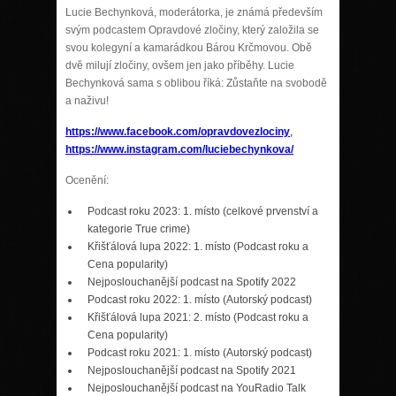
Lucie Bechynková, moderátorka, je známá především
svým podcastem Opravdové zločiny, který založila se
svou kolegyní a kamarádkou Bárou Krčmovou. Obě
dvě milují zločiny, ovšem jen jako příběhy. Lucie
Bechynková sama s oblibou říká: Zůstaňte na svobodě
a naživu!
https://www.facebook.com/opravdovezlociny
,
https://www.instagram.com/luciebechynkova/
Ocenění:
Podcast roku 2023: 1. místo (celkové prvenství a
kategorie True crime)
Křišťálová lupa 2022: 1. místo (Podcast roku a
Cena popularity)
Nejposlouchanější podcast na Spotify 2022
Podcast roku 2022: 1. místo (Autorský podcast)
Křišťálová lupa 2021: 2. místo (Podcast roku a
Cena popularity)
Podcast roku 2021: 1. místo (Autorský podcast)
Nejposlouchanější podcast na Spotify 2021
Nejposlouchanější podcast na YouRadio Talk