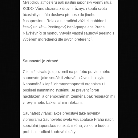
Mystickou atmosféru pak nastíní japonský vonný rituál
KODO. Vůně složená z dřevin různých koutů světa
účastníky rituálu doslova přenese do jiného
časoprostoru. Relax a netradiční zážitek nabídne i
český unikát – Peelingový bar Aquapalace Praha.
Návštěvníci si mohou vytvořit vlastní saunový peeling s
výběrem ingrediencí dle svých preferencí.
Saunování je zdravé
Cílem festivalu je upozornit na potřebu pravidelného
saunování jako součásti zdravého životního stylu.
Napomáhá k lepší obranyschopnosti organismu i
posílení imunitního systému. Je prevencí proti
nachlazení a onemocněním, zejména pak respiračním i
virovým nebo bakteriálním infekcím.
Saunafest v rámci akce představí také novinky
v programu Saunového světa Aquapalace Praha např.
speciální japonskou relaxační zónu, ve které budou
probíhat tradiční kouřové rituály.