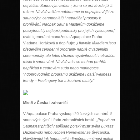
největším Saunovým světem, koná se právě zde již 5.
rokem. Návštěvníkům nabídneme to nejzajímavější ze
saunových ceremoniálů i netradiční prostory k
prohřívání. Naopak Sauna Masterům dokážeme
poskytnout ty nejlepší podmínky pro jejich vystoupení,“
uvádí generální manažerka Aquapalace Praha
Vladana Horáková a doplňuje: „
Hlavním lákadlem jsou
především celodenní programy nabité divadelními
ceremoniály
, ale letos chceme vyzdvihnout i netradiční
místa k saunování. Návštěvníci se mohou prohřát
například v cedrovém sudu nebo maringotce.
V doprovodném programu ukážeme i další wellness
trendy – Peelingový bar a kouřové rituály.“
.
Mistři z Česka i zahraničí
V Aquapalace Praha vystoupí 20 českých saunérů, 5
saunových týmů i řada zahraničních hostů. „
Poprvé na
Saunafest přijíždí například polský mistr světa Łukasz
Dużniewski nebo Robert Heinevetter ze Švýcarska.
Návštěvníci tak budou mít jedinečnou možnost potkat