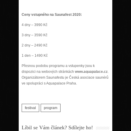
Ceny vstupného na Saunafest 2020:
4 dny – 3990 Kč
3 dny – 3590 Kč
2 dny – 2490 Kč
1 den – 1490 Kč
Přesnou podobu programu a vstupenky jsou k
dispozici na webových stránkách
www.aquapalace.cz
.
Organizátorem Saunafestu je Česká asociace saunérů
ve spolupráci s Aquapalace Praha.
festival
program
Líbil se Vám článek? Sdílejte ho!