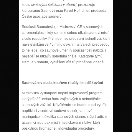
se se světovými špičkami v oboru
,“ prozrazuje
k programu Saunový mág Pavel Hofrichter, předseda
České asociace saunérů.
Součástí Saunafestu je Mistrovství ČR v saunových
ceremoniálech, kdy se mezi sebou utkají saunoví mistři
z celé republiky. První den se představí jednotlivci, kteří
návštěvníkům ve 45 minutových intervalech předvedou
to nejlepší, co saunové umění v současnosti nabízí. Ti
nejlepší se utkají v sobotním finále. Kategorie týmů
startuje v sobotu, vyhlášení vítězů proběhne v neděli.
Saunování v sudu, kouřové rituály i metličkování
Mistrovská vystoupení doplní doprovodný program,
který přináší celou řadu zajímavých a netradičních
saunových zážitků. Návštěvníci se budou moci vyhřát
například v cedrové sudové sauně, saunové
maringotce i několika saunových stanech. Již tradiční
účastníci jsou pak mistři metličkování z Litvy, kteří
poskytnou hromadné i individuální procedury.