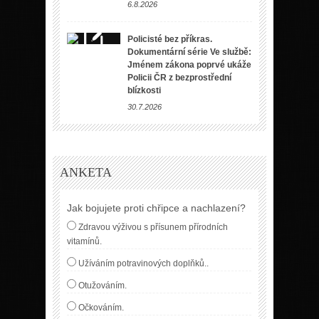
6.8.2026
Policisté bez příkras.
Dokumentární série Ve službě:
Jménem zákona poprvé ukáže
Policii ČR z bezprostřední
blízkosti
30.7.2026
ANKETA
Jak bojujete proti chřipce a nachlazení?
Zdravou výživou s přísunem přírodních
vitamínů.
Užíváním potravinových doplňků..
Otužováním.
Očkováním.