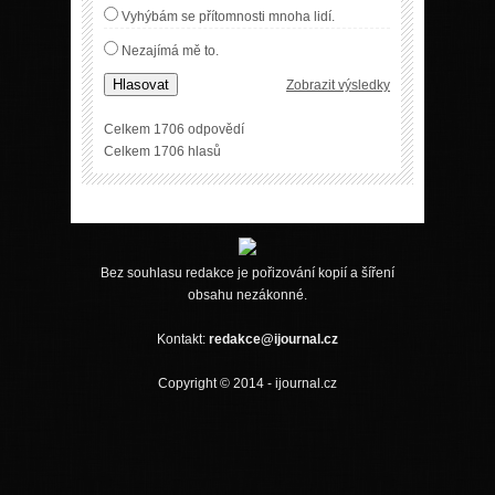
Vyhýbám se přítomnosti mnoha lidí.
Nezajímá mě to.
Hlasovat
Zobrazit výsledky
Celkem 1706 odpovědí
Celkem 1706 hlasů
Bez souhlasu redakce je pořizování kopií a šíření
obsahu nezákonné.
Kontakt:
redakce@ijournal.cz
Copyright © 2014 - ijournal.cz