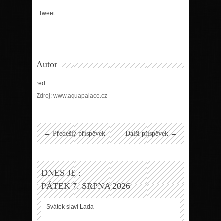
Tweet
Autor
red
Zdroj: www.aquapalace.cz
← Předešlý příspěvek
Další příspěvek →
DNES JE :
PÁTEK 7. SRPNA 2026
Svátek slaví
Lada