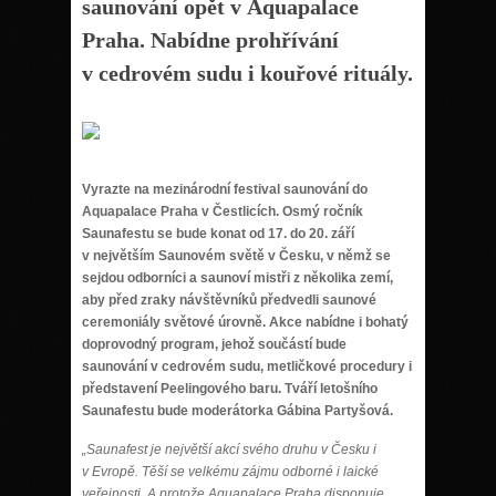
saunování opět v Aquapalace
Praha. Nabídne prohřívání
v cedrovém sudu i kouřové rituály.
Vyrazte na mezinárodní festival saunování do
Aquapalace Praha v Čestlicích. Osmý ročník
Saunafestu se bude konat od 17. do 20. září
v největším Saunovém světě v Česku, v němž se
sejdou odborníci a saunoví mistři z několika zemí,
aby před zraky návštěvníků předvedli saunové
ceremoniály světové úrovně. Akce nabídne i bohatý
doprovodný program, jehož součástí bude
saunování v cedrovém sudu, metličkové procedury i
představení Peelingového baru. Tváří letošního
Saunafestu bude moderátorka Gábina Partyšová.
„Saunafest je největší akcí svého druhu v Česku i
v Evropě. Těší se velkému zájmu odborné i laické
veřejnosti. A protože Aquapalace Praha disponuje