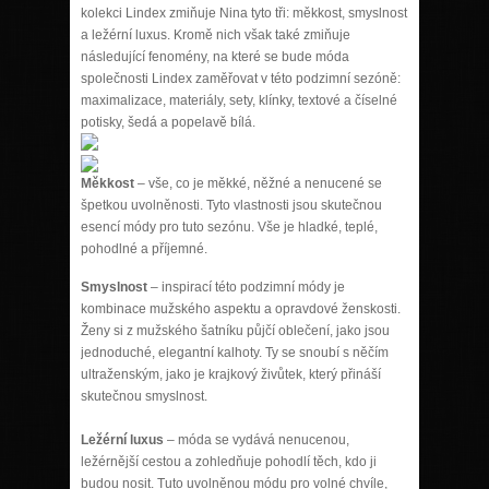
kolekci Lindex zmiňuje Nina tyto tři: měkkost, smyslnost
a ležérní luxus. Kromě nich však také zmiňuje
následující fenomény, na které se bude móda
společnosti Lindex zaměřovat v této podzimní sezóně:
maximalizace, materiály, sety, klínky, textové a číselné
potisky, šedá a popelavě bílá.
Měkkost
– vše, co je měkké, něžné a nenucené se
špetkou uvolněnosti. Tyto vlastnosti jsou skutečnou
esencí módy pro tuto sezónu. Vše je hladké, teplé,
pohodlné a příjemné.
Smyslnost
– inspirací této podzimní módy je
kombinace mužského aspektu a opravdové ženskosti.
Ženy si z mužského šatníku půjčí oblečení, jako jsou
jednoduché, elegantní kalhoty. Ty se snoubí s něčím
ultraženským, jako je krajkový živůtek, který přináší
skutečnou smyslnost.
Ležérní luxus
– móda se vydává nenucenou,
ležérnější cestou a zohledňuje pohodlí těch, kdo ji
budou nosit. Tuto uvolněnou módu pro volné chvíle,