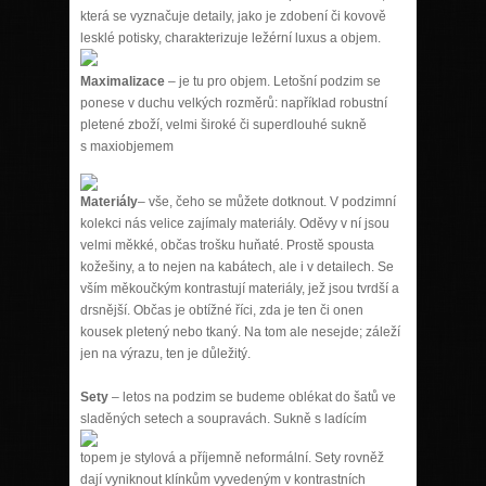
která se vyznačuje detaily, jako je zdobení či kovově
lesklé potisky, charakterizuje
ležérní luxus a objem.
Maximalizace
– je tu pro objem. Letošní podzim se
ponese v duchu velkých rozměrů: například robustní
pletené zboží, velmi široké či superdlouhé sukně
s maxiobjemem
Materiál
y
– vše, čeho se můžete dotknout. V podzimní
kolekci nás velice zajímaly materiály. Oděvy v ní jsou
velmi měkké, občas trošku huňaté. Prostě spousta
kožešiny, a to nejen na kabátech, ale i v detailech. Se
vším měkoučkým kontrastují materiály, jež jsou tvrdší a
drsnější. Občas je obtížné říci, zda je ten či onen
kousek pletený nebo tkaný. Na tom ale nesejde; záleží
jen na výrazu, ten je důležitý.
Sety
– letos na podzim se budeme oblékat do šatů ve
sladěných setech a
soupravách. Sukně s ladícím
topem je stylová a příjemně neformální. Sety rovněž
dají vyniknout klínkům vyvedeným v kontrastních