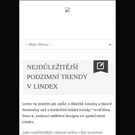
NEJDŮLEŽITĚJŠÍ
PODZIMNÍ TRENDY
V LINDEX
Letos na podzim jde spíše o důležité kousky a hlavní
fenomény než o konkrétní módní trendy,“ tvrdí Nina
Starck, vedoucí oddělení designu ve společnosti
Lindex
.
Jako nejdůležitější celkové směry v této podzimní