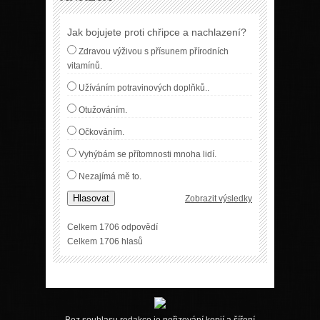
Jak bojujete proti chřipce a nachlazení?
Zdravou výživou s přísunem přírodních
vitamínů.
Užíváním potravinových doplňků..
Otužováním.
Očkováním.
Vyhýbám se přítomnosti mnoha lidí.
Nezajímá mě to.
Hlasovat
Zobrazit výsledky
Celkem 1706 odpovědí
Celkem 1706 hlasů
Bez souhlasu redakce je pořizování kopií a šíření