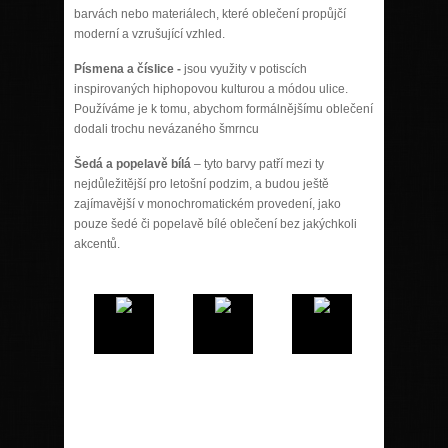
barvách nebo materiálech, které oblečení propůjčí
moderní a vzrušující vzhled.
Písmena a číslice -
jsou využity v potiscích
inspirovaných hiphopovou kulturou a módou ulice.
Používáme je k tomu, abychom formálnějšímu oblečení
dodali trochu nevázaného šmrncu
Šedá a popelavě bílá
– tyto barvy patří mezi ty
nejdůležitější pro letošní podzim, a budou ještě
zajímavější v monochromatickém provedení, jako
pouze šedé či popelavě bílé oblečení bez jakýchkoli
akcentů.