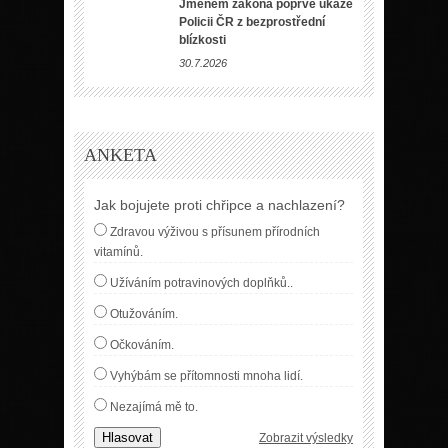
Jménem zákona poprvé ukáže
Policii ČR z bezprostřední
blízkosti
30.7.2026
ANKETA
Jak bojujete proti chřipce a nachlazení?
Zdravou výživou s přísunem přírodních
vitamínů.
Užíváním potravinových doplňků..
Otužováním.
Očkováním.
Vyhýbám se přítomnosti mnoha lidí.
Nezajímá mě to.
Hlasovat
Zobrazit výsledky