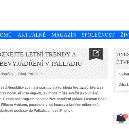
OMŮ
AKTUÁLNĚ
MAGAZÍN
SPOLEČNOST
ŽI
OZNEJTE LETNÍ TRENDY A
DNES
ČTVR
EBEVYJÁDŘENÍ V PALLADIU
 doplňky
Zdroj: Palladium
Svátek
Zítra
L
stí Republiky zve na inspirativní akci
Móda bez limitů
, která se
 19 hodin. Přijďte objevit, jak móda může sloužit jako umění
ho. Celodenní program nabídne živé natáčení pořadu Fashion Boss,
Filipem Vaňkem, poradenství od beauty a fashion odborníků,
dárkové poukazy do Palladia a nové iPhony).