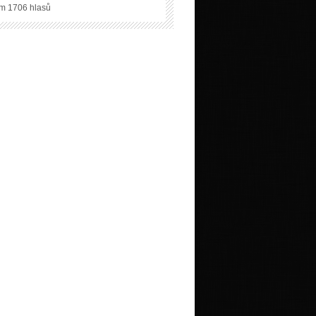
m 1706 hlasů