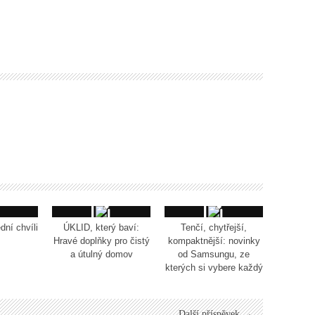
dní chvíli
ÚKLID, který baví:
Tenčí, chytřejší,
Hravé doplňky pro čistý
kompaktnější: novinky
a útulný domov
od Samsungu, ze
kterých si vybere každý
Další příspěvek →