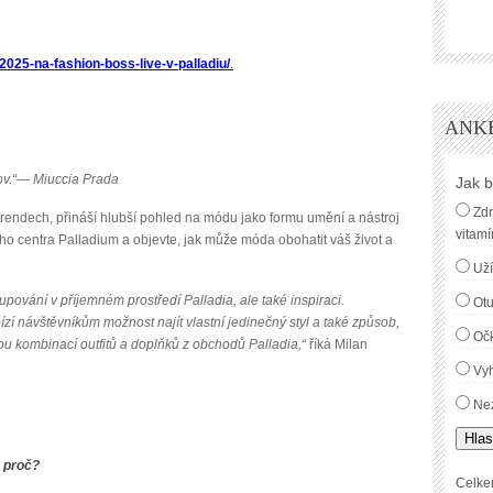
2025-na-fashion-boss-live-v-palladiu/
.
ANK
lov.“— Miuccia Prada
Jak b
Zdr
rendech, přináší hlubší pohled na módu jako formu umění a nástroj
vitamí
ího centra Palladium a objevte, jak může móda obohatit váš život a
Uží
upování v příjemném prostředí Palladia, ale také inspiraci.
Ot
í návštěvníkům možnost najít vlastní jedinečný styl a také způsob,
Oč
ou kombinací outfitů a doplňků z obchodů Palladia,“
říká Milan
Vyh
Nez
Hlas
a proč?
Celke