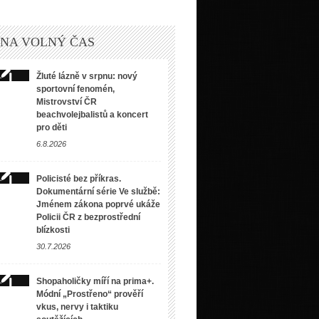
 NA VOLNÝ ČAS
Žluté lázně v srpnu: nový
sportovní fenomén,
Mistrovství ČR
beachvolejbalistů a koncert
pro děti
6.8.2026
Policisté bez příkras.
Dokumentární série Ve službě:
Jménem zákona poprvé ukáže
Policii ČR z bezprostřední
blízkosti
30.7.2026
Shopaholičky míří na prima+.
Módní „Prostřeno“ prověří
vkus, nervy i taktiku