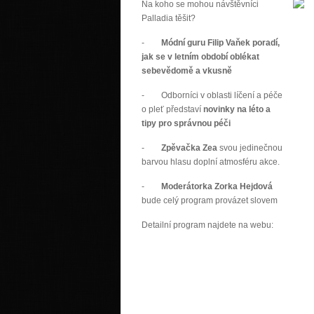
Na koho se mohou návštěvníci
Palladia těšit?
-
Módní guru Filip Vaňek poradí,
jak se v letním období oblékat
sebevědomě a vkusně
- Odborníci v oblasti líčení a péče
o pleť představí
novinky na léto a
tipy pro správnou péči
-
Zpěvačka Zea
svou jedinečnou
barvou hlasu doplní atmosféru akce.
-
Moderátorka Zorka Hejdová
bude celý program provázet slovem
Detailní program najdete na webu: