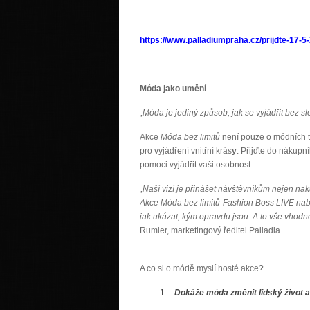
https://www.palladiumpraha.cz/prijdte-17-5-
Móda jako umění
„Móda je jediný způsob, jak se vyjádřit bez s
Akce
Móda bez limitů
není pouze o módních t
pro vyjádření vnitřní krás
y
. Přijďte do nákupn
pomoci vyjádřit vaši osobnost.
„Naší vizí je přinášet návštěvníkům nejen nak
Akce Móda bez limitů-Fashion Boss LIVE nabíz
jak ukázat, kým opravdu jsou. A to vše vhodn
Rumler, marketingový ředitel Palladia.
A co si o módě myslí hosté akce?
Dokáže móda změnit lidský život 