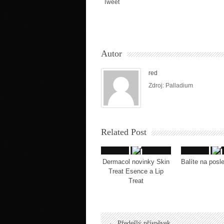
Tweet
Autor
red
Zdroj: Palladium
Related Post
Dermacol novinky Skin
Balíte na posle
Treat Esence a Lip
Treat
← Předešlý příspěvek