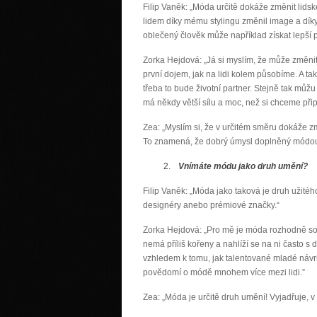
Filip Vaněk: „Móda určitě dokáže změnit lidské
lidem díky mému stylingu změnil image a díky t
oblečený člověk může například získat lepší pr
Zorka Hejdová: „Já si myslím, že může změnit
první dojem, jak na lidi kolem působíme. A t
třeba to bude životní partner. Stejně tak m
má někdy větší sílu a moc, než si chceme připu
Zea: „Myslím si, že v určitém směru dokáže z
To znamená, že dobrý úmysl doplněný módou
Vnímáte módu jako druh umění?
Filip Vaněk: „Móda jako taková je druh užitého
designéry anebo prémiové značky.“
Zorka Hejdová: „Pro mě je móda rozhodně sou
nemá příliš kořeny a nahlíží se na ni často 
vzhledem k tomu, jak talentované mladé návr
povědomí o módě mnohem více mezi lidi.”
Zea: „Móda je určitě druh umění! Vyjadřuje, v 