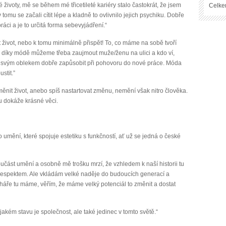
 životy, mě se během mé třicetileté kariéry stalo častokrát, že jsem
Celke
omu se začali cítit lépe a kladně to ovlivnilo jejich psychiku. Dobře
áci a je to určitá forma sebevyjádření.“
 život, nebo k tomu minimálně přispět! To, co máme na sobě tvoří
ak díky módě můžeme třeba zaujmout muže/ženu na ulici a kdo ví,
ůžu svým oblekem dobře zapůsobit při pohovoru do nové práce. Móda
stit.”
měnit život, anebo spíš nastartovat změnu, nemění však nitro člověka.
 dokáže krásné věci.
 umění, které spojuje estetiku s funkčností, ať už se jedná o české
část umění a osobně mě trošku mrzí, že vzhledem k naší historii tu
s despektem. Ale vkládám velké naděje do budoucích generací a
háře tu máme, věřím, že máme velký potenciál to změnit a dostat
jakém stavu je společnost, ale také jedinec v tomto světě.“