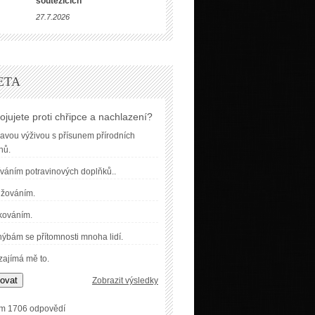
soutěžících
27.7.2026
ETA
ojujete proti chřipce a nachlazení?
avou výživou s přísunem přírodních
nů.
váním potravinových doplňků..
užováním.
kováním.
ýbám se přítomnosti mnoha lidí.
ajímá mě to.
ovat
Zobrazit výsledky
m 1706 odpovědí