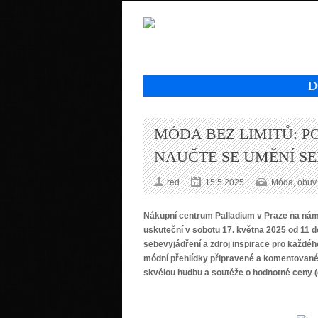
D
MÓDA BEZ LIMITŮ: P
NAUČTE SE UMĚNÍ S
red
15.5.2025
Móda, obuv,
Nákupní centrum Palladium v Praze na námě
uskuteční v sobotu 17. května 2025 od 11 do
sebevyjádření a zdroj inspirace pro každé
módní přehlídky připravené a komentované 
skvělou hudbu a soutěže o hodnotné ceny (