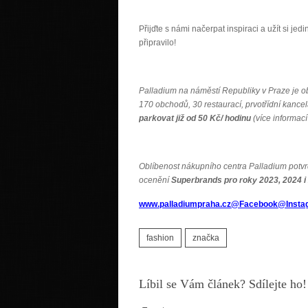
Přijďte s námi načerpat inspiraci a užít si j
připravilo!
Palladium na náměstí Republiky v Praze je o
170 obchodů, 30 restaurací, prvotřídní kance
parkovat již od 50 Kč/ hodinu
(více informac
Oblíbenost nákupního centra Palladium potvr
ocenění
Superbrands pro roky 2023, 2024 i
www.palladiumpraha.cz
@Facebook
@Insta
fashion
značka
Líbil se Vám článek? Sdílejte ho!