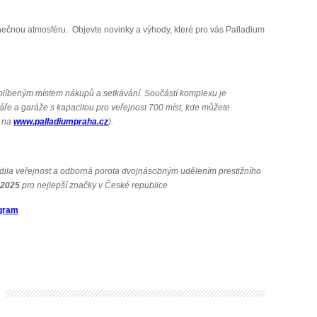
edinečnou atmosféru. Objevte novinky a výhody, které pro vás Palladium
blíbeným místem nákupů a setkávání. Součástí komplexu je
láře a garáže s kapacitou pro veřejnost 700 míst, kde můžete
í na
www.palladiumpraha.cz
).
dila veřejnost a odborná porota dvojnásobným udělením prestižního
 2025
pro nejlepší značky v České republice
gram