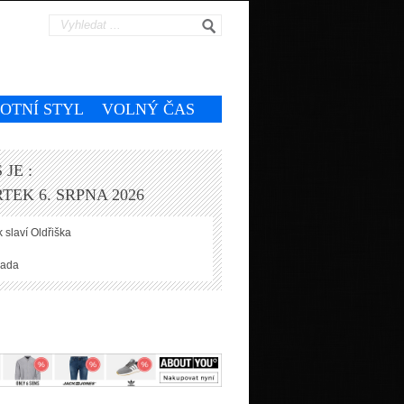
VOTNÍ STYL
VOLNÝ ČAS
 JE :
TEK 6. SRPNA 2026
 slaví
Oldřiška
ada