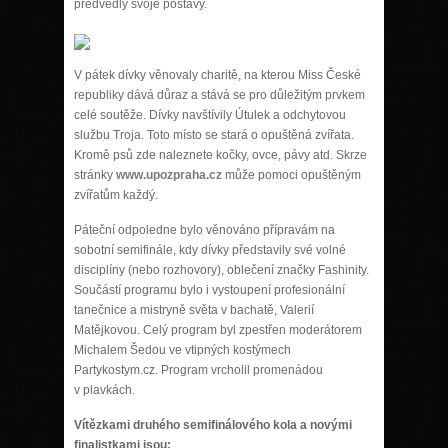
předvedly svoje postavy.
V pátek dívky věnovaly charitě, na kterou Miss České
republiky dává důraz a stává se pro důležitým prvkem
celé soutěže. Dívky navštívily Útulek a odchytovou
službu Troja. Toto místo se stará o opuštěná zvířata.
Kromě psů zde naleznete kočky, ovce, pávy atd. Skrze
stránky
www.upozpraha.cz
může pomoci opuštěným
zvířatům každý.
Páteční odpoledne bylo věnováno přípravám na
sobotní semifinále, kdy dívky představily své volné
disciplíny (nebo rozhovory), oblečení značky Fashinity.
Součástí programu bylo i vystoupení profesionální
tanečnice a mistryně světa v bachatě, Valerií
Matějkovou. Celý program byl zpestřen moderátorem
Michalem Šedou ve vtipných kostýmech
Partykostym.cz. Program vrcholil promenádou
v plavkách.
Vítězkami druhého semifinálového kola a novými
finalistkami jsou: