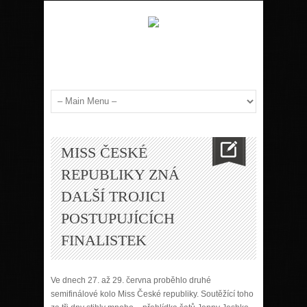
MISS ČESKÉ
REPUBLIKY ZNÁ
DALŠÍ TROJICI
POSTUPUJÍCÍCH
FINALISTEK
Ve dnech 27. až 29. června proběhlo druhé
semifinálové kolo Miss České republiky. Soutěžící toho