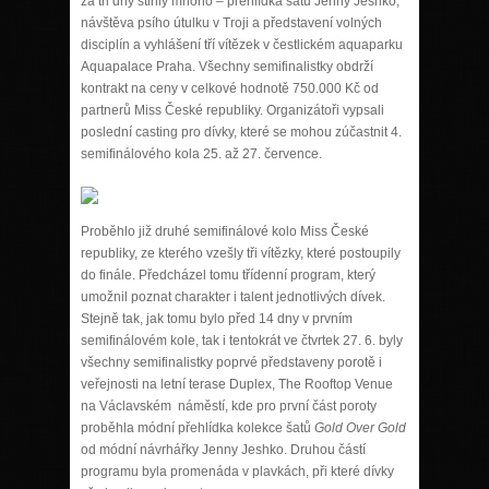
za tři dny stihly mnoho – přehlídka šatů Jenny Jeshko,
návštěva psího útulku v Troji a představení volných
disciplín a vyhlášení tří vítězek v čestlickém aquaparku
Aquapalace Praha. Všechny semifinalistky obdrží
kontrakt na ceny v celkové hodnotě 750.000 Kč od
partnerů Miss České republiky. Organizátoři vypsali
poslední casting pro dívky, které se mohou zúčastnit 4.
semifinálového kola 25. až 27. července.
Proběhlo již druhé semifinálové kolo Miss České
republiky, ze kterého vzešly tři vítězky, které postoupily
do finále. Předcházel tomu třídenní program, který
umožnil poznat charakter i talent jednotlivých dívek.
Stejně tak, jak tomu bylo před 14 dny v prvním
semifinálovém kole, tak i tentokrát ve čtvrtek 27. 6. byly
všechny semifinalistky poprvé představeny porotě i
veřejnosti na letní terase Duplex, The Rooftop Venue
na Václavském náměstí, kde pro první část poroty
proběhla módní přehlídka kolekce šatů
Gold Over Gold
od módní návrhářky Jenny Jeshko. Druhou částí
programu byla promenáda v plavkách, při které dívky