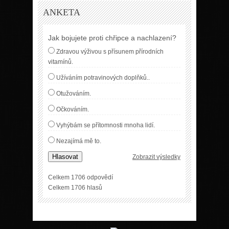
ANKETA
Jak bojujete proti chřipce a nachlazení?
Zdravou výživou s přísunem přírodních
vitamínů.
Užíváním potravinových doplňků..
Otužováním.
Očkováním.
Vyhýbám se přítomnosti mnoha lidí.
Nezajímá mě to.
Hlasovat
Zobrazit výsledky
Celkem 1706 odpovědí
Celkem 1706 hlasů