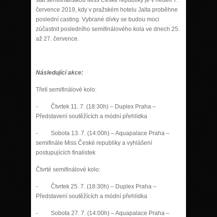
července 2019, kdy v pražském hotelu Jalta proběhne
poslední casting. Vybrané dívky se budou moci
zúčastnit posledního semifinálového kola ve dnech 25.
až 27. července.
Následující akce:
Třetí semifinálové kolo:
- Čtvrtek 11. 7. (18:30h) – Duplex Praha –
Představení soutěžících a módní přehlídka
- Sobota 13. 7. (14:00h) – Aquapalace Praha –
semifinále Miss České republiky a vyhlášení
postupujících finalistek
Čtvrté semifinálové kolo:
- Čtvrtek 25. 7. (18:30h) – Duplex Praha –
Představení soutěžících a módní přehlídka
- Sobota 27. 7. (14:00h) – Aquapalace Praha –