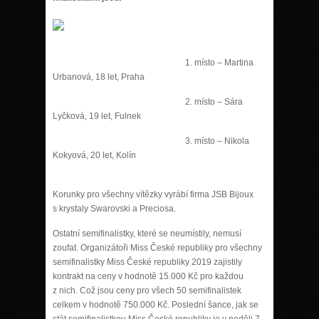
1. místo – Martina
Urbanová, 18 let, Praha
2. místo – Sára
Lyčková, 19 let, Fulnek
3. místo – Nikola
Kokyová, 20 let, Kolín
Korunky pro všechny vítězky vyrábí firma JSB Bijoux
s krystaly Swarovski a Preciosa.
Ostatní semifinalistky, které se neumístily, nemusí
zoufat. Organizátoři Miss České republiky pro všechny
semifinalistky Miss České republiky 2019 zajistily
kontrakt na ceny v hodnotě 15.000 Kč pro každou
z nich. Což jsou ceny pro všech 50 semifinalistek
celkem v hodnotě 750.000 Kč. Poslední šance, jak se
stát semifinalistkou Miss České republiky je v neděli 7.