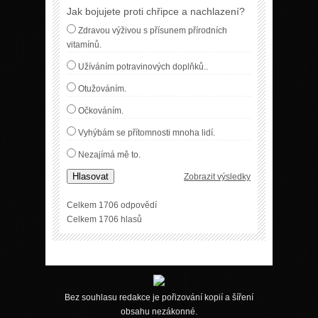
Jak bojujete proti chřipce a nachlazení?
Zdravou výživou s přísunem přírodních
vitamínů.
Užíváním potravinových doplňků..
Otužováním.
Očkováním.
Vyhýbám se přítomnosti mnoha lidí.
Nezajímá mě to.
Hlasovat
Zobrazit výsledky
Celkem 1706 odpovědí
Celkem 1706 hlasů
Bez souhlasu redakce je pořizování kopií a šíření
obsahu nezákonné.