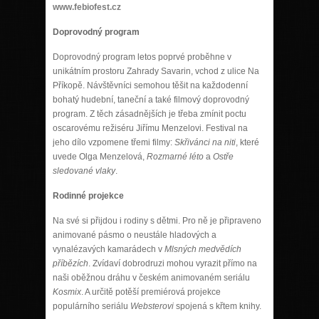
www.febiofest.cz
Doprovodný program
Doprovodný program letos poprvé proběhne v
unikátním prostoru Zahrady Savarin, vchod z ulice Na
Příkopě. Návštěvníci semohou těšit na každodenní
bohatý hudební, taneční a také filmový doprovodný
program. Z těch zásadnějších je třeba zmínit poctu
oscarovému režiséru Jiřímu Menzelovi. Festival na
jeho dílo vzpomene třemi filmy:
Skřivánci na niti
, které
uvede Olga Menzelová,
Rozmarné léto
a
Ostře
sledované vlaky
.
Rodinné projekce
Na své si přijdou i rodiny s dětmi. Pro ně je připraveno
animované pásmo o neustále hladových a
vynalézavých kamarádech v
Mlsných medvědích
příbězích
. Zvídaví dobrodruzi mohou vyrazit přímo na
naši oběžnou dráhu v českém animovaném seriálu
Kosmix
. A určitě potěší premiérová projekce
populárního seriálu
Websterovi
spojená s křtem knihy.