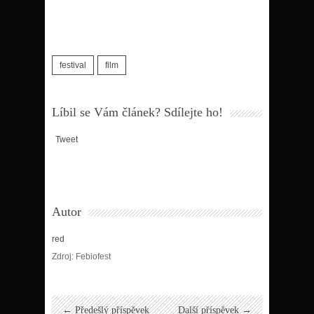
festival
film
Líbil se Vám článek? Sdílejte ho!
Tweet
Autor
red
Zdroj: Febiofest
← Předešlý příspěvek
Další příspěvek →