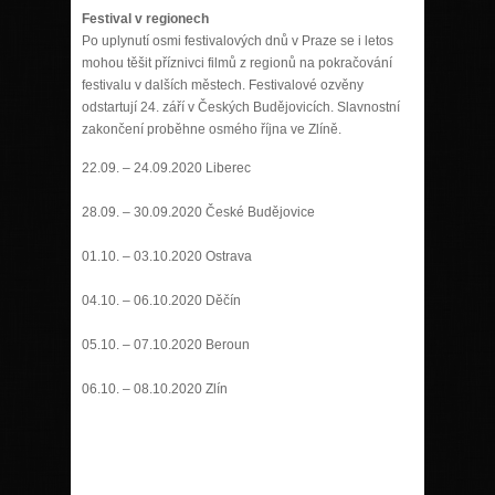
Festival v regionech
Po uplynutí osmi festivalových dnů v Praze se i letos
mohou těšit příznivci filmů z regionů na pokračování
festivalu v dalších městech. Festivalové ozvěny
odstartují 24. září v Českých Budějovicích. Slavnostní
zakončení proběhne osmého října ve Zlíně.
22.09. – 24.09.2020 Liberec
28.09. – 30.09.2020 České Budějovice
01.10. – 03.10.2020 Ostrava
04.10. – 06.10.2020 Děčín
05.10. – 07.10.2020 Beroun
06.10. – 08.10.2020 Zlín