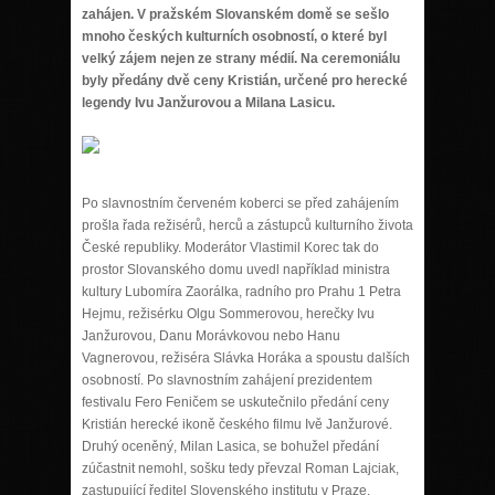
zahájen. V pražském Slovanském domě se sešlo
mnoho českých kulturních osobností, o které byl
velký zájem nejen ze strany médií. Na ceremoniálu
byly předány dvě ceny Kristián, určené pro herecké
legendy Ivu Janžurovou a Milana Lasicu.
Po slavnostním červeném koberci se před zahájením
prošla řada režisérů, herců a zástupců kulturního života
České republiky. Moderátor Vlastimil Korec tak do
prostor Slovanského domu uvedl například ministra
kultury Lubomíra Zaorálka, radního pro Prahu 1 Petra
Hejmu, režisérku Olgu Sommerovou, herečky Ivu
Janžurovou, Danu Morávkovou nebo Hanu
Vagnerovou, režiséra Slávka Horáka a spoustu dalších
osobností. Po slavnostním zahájení prezidentem
festivalu Fero Feničem se uskutečnilo předání ceny
Kristián herecké ikoně českého filmu Ivě Janžurové.
Druhý oceněný, Milan Lasica, se bohužel předání
zúčastnit nemohl, sošku tedy převzal Roman Lajciak,
zastupující ředitel Slovenského institutu v Praze.