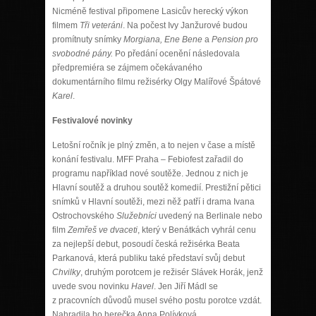
Nicméně festival připomene Lasicův herecký výkon
filmem
Tři veteráni
. Na počest Ivy Janžurové budou
promítnuty snímky
Morgiana, Ene Bene
a
Pension pro
svobodné pány.
Po předání ocenění následovala
předpremiéra se zájmem očekávaného
dokumentárního filmu režisérky Olgy Malířové Špátové
Karel
.
Festivalové novinky
Letošní ročník je plný změn, a to nejen v čase a místě
konání festivalu. MFF Praha – Febiofest zařadil do
programu například nové soutěže. Jednou z nich je
Hlavní soutěž a druhou soutěž komedií. Prestižní pětici
snímků v Hlavní soutěži, mezi něž patří i drama Ivana
Ostrochovského
Služebníci
uvedený na Berlinale nebo
film
Zemřeš ve dvaceti
, který v Benátkách vyhrál cenu
za nejlepší debut, posoudí česká režisérka Beata
Parkanová, která publiku také představí svůj debut
Chvilky
, druhým porotcem je režisér Slávek Horák, jenž
uvede svou novinku
Havel
. Jen Jiří Mádl se
z pracovních důvodů musel svého postu porotce vzdát.
Nahradila ho herečka Anna Polívková.