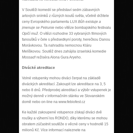
V Soutěži komedií se představí sedm zábavných
artových snímků z různých koutů světa, včetně držitele
ceny Evropského parlamentu LUX
Bůh existuje a
jmenuje se Petrunie
nebo vítěze bombajského festivalu
Opičí muž
. O vítězi rozhodne 33 vybraných filmových
fanoušků v čele s předsedkyní poroty, herečkou Danou
Morávkovou. Ta nahradila nemocnou Kláru
Melíškovou. Soutěž dnes zahájila izraelská komedie
Mossad!
režiséra Alona Gura Aryeho.
Divácké akreditace
Volné vstupenky mohou diváci čerpat na základě
diváckých akreditací. Zakoupit lze akreditace na 3, 5
nebo 8 dnů. Předprodej akreditací a výběr vstupenek je
možný denně v informačním stánku ve Slovanském
domě nebo on-line na www.febiofest.cz
Ke každé zakoupené vstupence získají diváci dvě
roušky a výherní los RONDO, díky kterému se mohou
obratem zúčastnit soutěže o věcné ceny v hodnotě 15
milionů Kč. Více informací naleznete na