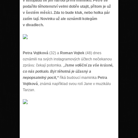
v listopadu se jim narodí první miminko. Petře se
podařilo těhotenství velmi dobře utajit, přitom je už
v šestém měsíci. Zda to bude kluk, nebo holka pár
zatím tají. Novinku už ale oznámili kolegům
v divadlech.
Petra Vojtková
(32) a
Roman Vojtek
(48) dnes
oznámili na svých instagramových účtech nečekanou
zprávu: čekají potomka. „
Jsme vděční za vše krásné,
co nás potkalo. Být těhotná je úžasný a
nepopsatelný pocit,“
říká budoucí maminka
Petra
Vojtková
, známá například svou rolí Jane v muzikálu
Tarzan.