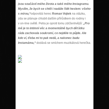
jsou součástí mého života a také mého Instagramu.
Myslím, že bych se chtěl i nadále řídit heslem: všeho
s mírou,“
odpovídá herec
Roman Vojtek
na otázku,
zda se plánuje chlubit dalším přírůstkem do rodiny i
v on-line světě. Petra je oproti tomu zdrženlivější:
„Pro
mě je to intimní věc a momentálně bych děťátku
ráda zachovala soukromí, co nejdéle to půjde. Ale
kdo ví, třeba mi to pak nedá, a nakonec budu
Instamáma,“
dodává se smíchem muzikálová herečka.