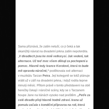
Sama přiznává, že zatím netuší, co ji čeká a tak
okamžitý návrat na divadelní prkna zatím nepotvrdila.
„
V divadlech jsou ke mně velkorysí. Jak vedení, tak
alternace. Už teď moc všem děkuji za pochopení a
pomoc. Hlavně tedy Ivance Korolové, která to bude
mít opravdu náročné,“
poděkovala své alternaci
v muzikálu Tarzan
Petra
. Její kolegyně se totiž plánuje
vrátit už v září na divadelní prkna, i když rodila teprve
minulý měsíc. Přitom právě v tomto představení na obě
herečky čekají i náročné scény, kdy se s Tarzanem
houpe Jane na liánách vysoko nad jevištěm.
„Petře za
celé divadlo přeji hlavně hodně zdraví. Ivana už
pomalu začala s kondiční přípravou na roli, která