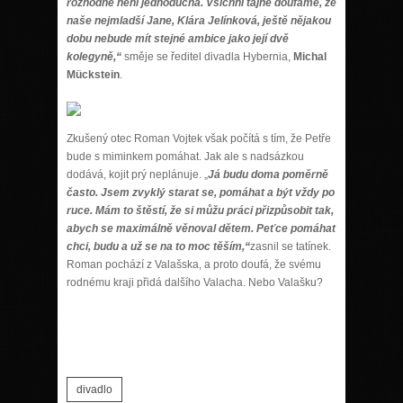
rozhodně není jednoduchá. Všichni tajně doufáme, že
naše nejmladší Jane, Klára Jelínková, ještě nějakou
dobu nebude mít stejné ambice jako její dvě
kolegyně,“
směje se ředitel divadla Hybernia,
Michal
Mückstein
.
Zkušený otec Roman Vojtek však počítá s tím, že Petře
bude s miminkem pomáhat. Jak ale s nadsázkou
dodává, kojit prý neplánuje. „
Já budu doma poměrně
často. Jsem zvyklý starat se, pomáhat a být vždy po
ruce. Mám to štěstí, že si můžu práci přizpůsobit tak,
abych se maximálně věnoval dětem. Peťce pomáhat
chci, budu a už se na to moc těším,“
zasnil se tatínek.
Roman pochází z Valašska, a proto doufá, že svému
rodnému kraji přidá dalšího Valacha. Nebo Valašku?
divadlo