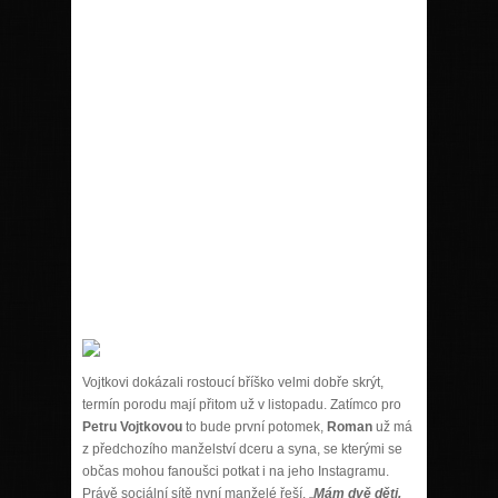
Vojtkovi dokázali rostoucí bříško velmi dobře skrýt,
termín porodu mají přitom už v listopadu. Zatímco pro
Petru Vojtkovou
to bude první potomek,
Roman
už má
z předchozího manželství dceru a syna, se kterými se
občas mohou fanoušci potkat i na jeho Instagramu.
Právě sociální sítě nyní manželé řeší. „
Mám dvě děti,