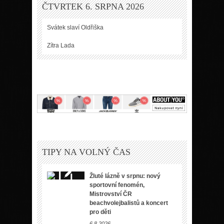
ČTVRTEK 6. SRPNA 2026
Svátek slaví
Oldřiška
Zítra
Lada
TIPY NA VOLNÝ ČAS
Žluté lázně v srpnu: nový
sportovní fenomén,
Mistrovství ČR
beachvolejbalistů a koncert
pro děti
6.8.2026