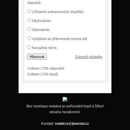
vitamínů.
Užíváním potravinových doplňků..
Otužováním.
Očkováním.
Vyhýbám se přítomnosti mnoha lidí.
Nezajímá mě to.
Hlasovat
Zobrazit výsledky
Celkem 1706 odpovědí
Celkem 1706 hlasů
Bez souhlasu redakce je pořizování kopií a šíření
obsahu nezákonné.
Kontakt:
redakce@ijournal.cz