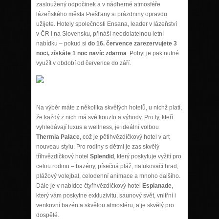
zasloužený odpočinek a v nádherné atmosféře
lázeňského města Piešťany si prázdniny opravdu
užijete. Hotely společnosti Ensana, leader v lázeňství
v ČR i na Slovensku, přináší neodolatelnou letní
nabídku – pokud si
do 16. července zarezervujete 3
noci, získáte 1 noc navíc zdarma
. Pobyt je pak nutné
využít v období od července do září.
Na výběr máte z několika skvělých hotelů, u nichž platí,
že každý z nich má své kouzlo a výhody. Pro ty, kteří
vyhledávají luxus a wellness, je ideální volbou
Thermia Palace
, což je pětihvězdičkový hotel v art
nouveau stylu. Pro rodiny s dětmi je zas skvělý
tříhvězdičkový hotel
Splendid
, který poskytuje vyžití pro
celou rodinu – bazény, písečná pláž, nafukovačí hrad,
plážový volejbal, celodenní animace a mnoho dalšího.
Dále je v nabídce čtyřhvězdičkový hotel
Esplanade
,
který vám poskytne exkluzivitu, saunový svět, vnitřní i
venkovní bazén a skvělou atmosféru, a je skvělý pro
dospělé.