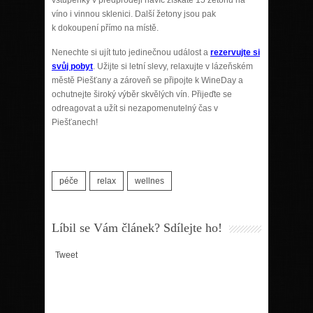
víno i vinnou sklenici. Další žetony jsou pak
k dokoupení přímo na místě.
Nenechte si ujít tuto jedinečnou událost a
rezervujte si
svůj pobyt
. Užijte si letní slevy, relaxujte v lázeňském
městě Piešťany a zároveň se připojte k WineDay a
ochutnejte široký výběr skvělých vín. Přijeďte se
odreagovat a užít si nezapomenutelný čas v
Piešťanech!
péče
relax
wellnes
Líbil se Vám článek? Sdílejte ho!
Tweet