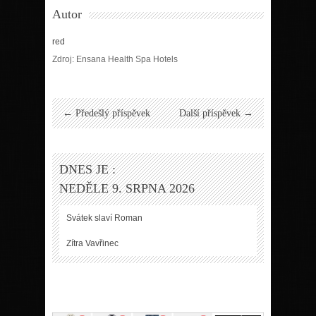
Autor
red
Zdroj: Ensana Health Spa Hotels
← Předešlý příspěvek
Další příspěvek →
DNES JE :
NEDĚLE 9. SRPNA 2026
Svátek slaví
Roman
Zítra
Vavřinec