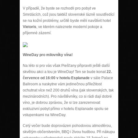
V případě, že byste se rozhodli pro pobyt ve
Smrdácích, což jsou taktéž slovenské lázně soustředící
se na kožní problémy, určitě byste měli navštívit hotel
Vietoris
, ve kterém naleznete moderní pokoje a
příjemné zázemí.
WineDay pro milovníky vína!
Na léto si pro vás však Piešťany připravili ještě další
skvělou akci a tou je WineDay! Ten se bude konat
22.
července od 16:00 v hotelu Esplanade
v sále Palace
Ballroom a naskytne vám jedinečnou příležitost
ochutnat více než 200 druhů vína (jak slovenských, tak
mezinárodních). Pro návštěvníky, co si rádi dají dobré
víno, je dobrou zprávou, že si lze zarezervovat
exkluzivní pobyt přímo v hotelu Esplanade spolu se
vstupenkami na WineDay.
Celý večer bude doprovázen pohodovou atmosférou,
skvělým občerstvením, BBQ i živou hudbou. Při nákupu
vstupenky v předprodeji navíc získáte 15 žetonů na