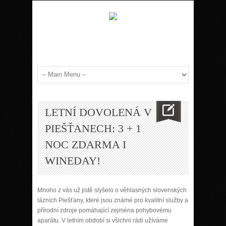
LETNÍ DOVOLENÁ V
PIEŠŤANECH: 3 + 1
NOC ZDARMA I
WINEDAY!
Mnoho z vás už jistě slyšelo o věhlasných slovenských
lázních Piešťany, které jsou známé pro kvalitní služby a
přírodní zdroje pomáhající zejména pohybovému
aparátu. V letním období si všichni rádi užíváme