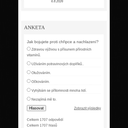
6.8.2026
ANKETA
Jak bojujete proti chřipce a nachlazení?
Zdravou výživou s přísunem přírodních
vitamínů.
Užíváním potravinových doplňků..
Otužováním.
Očkováním.
Vyhýbám se přítomnosti mnoha lidí.
Nezajímá mě to.
Hlasovat
Zobrazit výsledky
Celkem 1707 odpovědí
Celkem 1707 hlasů