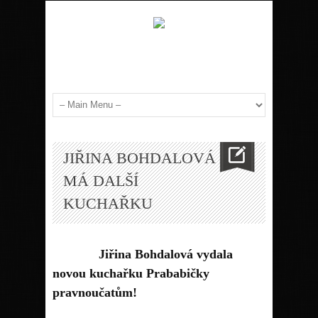
JIŘINA BOHDALOVÁ
MÁ DALŠÍ
KUCHAŘKU
Jiřina Bohdalová vydala
novou kuchařku Prababičky
pravnoučatům!