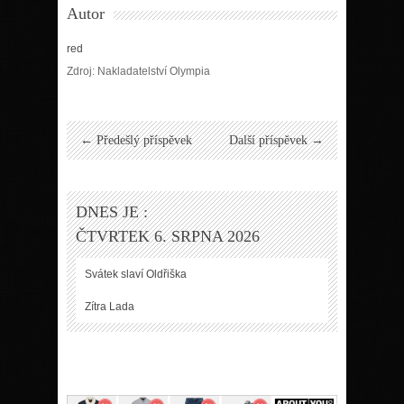
Autor
red
Zdroj: Nakladatelství Olympia
← Předešlý příspěvek
Další příspěvek →
DNES JE :
ČTVRTEK 6. SRPNA 2026
Svátek slaví
Oldřiška
Zítra
Lada