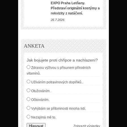
EXPO Praha Letňany.
Představí originální kostýmy a
rekvizity z natáčení.
26.7.2026
ANKETA
Jak bojujete proti chřipce a nachlazení?
Zdravou výživou s přísunem přírodních
vitamínů.
Užíváním potravinových doplňků..
Otužováním.
Očkováním.
Vyhýbám se přítomnosti mnoha lidí.
Nezajímá mě to.
Hlasovat
Zobrazit výsledky