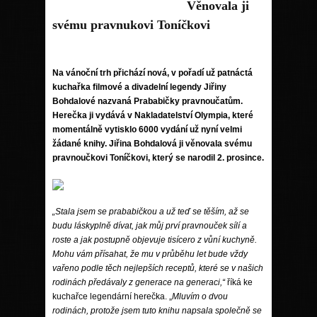
Věnovala ji
svému pravnukovi Toníčkovi
Na vánoční trh přichází nová, v pořadí už patnáctá
kuchařka filmové a divadelní legendy Jiřiny
Bohdalové nazvaná Prababičky pravnoučatům.
Herečka ji vydává v Nakladatelství Olympia, které
momentálně vytisklo 6000 vydání už nyní velmi
žádané knihy. Jiřina Bohdalová ji věnovala svému
pravnoučkovi Toníčkovi, který se narodil 2. prosince.
„Stala jsem se prababičkou a už teď se těším, až se
budu láskyplně dívat, jak můj prví pravnouček sílí a
roste a jak postupně objevuje tisícero z vůní kuchyně.
Mohu vám přísahat, že mu v průběhu let bude vždy
vařeno podle těch nejlepších receptů, které se v našich
rodinách předávaly z generace na generaci,“
říká ke
kuchařce legendární herečka. „
Mluvím o dvou
rodinách, protože jsem tuto knihu napsala společně se