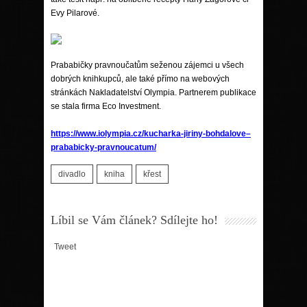
Evy Pilarové.
Prababičky pravnoučatům seženou zájemci u všech
dobrých knihkupců, ale také přímo na webových
stránkách Nakladatelství Olympia. Partnerem publikace
se stala firma Eco Investment.
https://www.iolympia.cz/kucharka-jiriny-bohdalove–
prababicky-pravnoucatum/
divadlo
kniha
křest
Líbil se Vám článek? Sdílejte ho!
Tweet