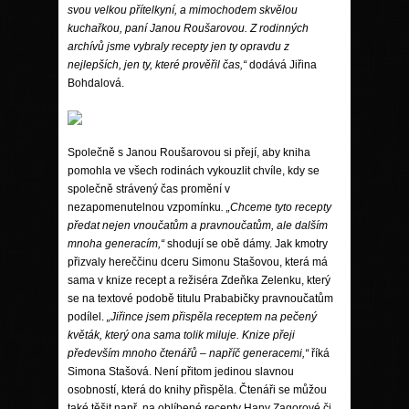
svou velkou přítelkyní, a mimochodem skvělou
kuchařkou, paní Janou Roušarovou. Z rodinných
archívů jsme vybraly recepty jen ty opravdu z
nejlepších, jen ty, které prověřil čas,“
dodává Jiřina
Bohdalová.
Společně s Janou Roušarovou si přejí, aby kniha
pomohla ve všech rodinách vykouzlit chvíle, kdy se
společně strávený čas promění v
nezapomenutelnou vzpomínku
. „Chceme tyto recepty
předat nejen vnoučatům a pravnoučatům, ale dalším
mnoha generacím,“
shodují se obě dámy. Jak kmotry
přizvaly hereččinu dceru Simonu Stašovou, která má
sama v knize recept a režiséra Zdeňka Zelenku, který
se na textové podobě titulu Prababičky pravnoučatům
podílel.
„Jiřince jsem přispěla receptem na pečený
květák, který ona sama tolik miluje. Knize přeji
především mnoho čtenářů – napříč generacemi,“
říká
Simona Stašová. Není přitom jedinou slavnou
osobností, která do knihy přispěla. Čtenáři se můžou
také těšit např. na oblíbené recepty Hany Zagorové či