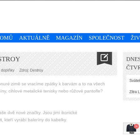
OMŮ
AKTUÁLNĚ
MAGAZÍN
SPOLEČNOST
ŽI
ESTROY
DNES
ČTVR
 doplňky
Zdroj: Destroy
Svátek
onuré zimě se vracíme zpátky k barvám a to na všech
y, cihlové metalické tenisky nebo růžové pantofle?
Zítra
L
aše dvě nové značky. Jsou jimi ikonické
t
, kteří vyrábí baleríny do kabelky.