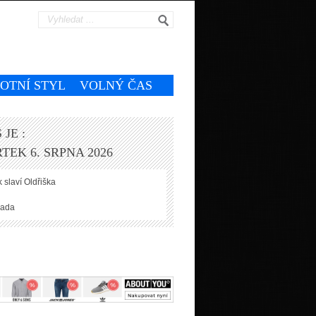
VOTNÍ STYL
VOLNÝ ČAS
 JE :
TEK 6. SRPNA 2026
 slaví
Oldřiška
ada