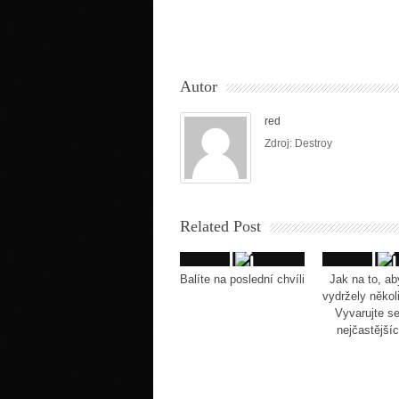
Autor
red
Zdroj: Destroy
Related Post
Balíte na poslední chvíli
Jak na to, ab
vydržely někol
Vyvarujte s
nejčastější