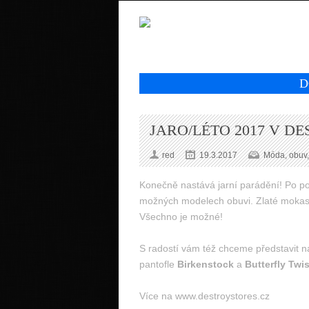
D
JARO/LÉTO 2017 V D
red
19.3.2017
Móda, obuv,
Konečně nastává jarní parádění! Po p
možných modelech obuvi. Zlaté mokasín
Všechno je možné!
S radostí vám též chceme představit n
pantofle
Birkenstock
a
Butterfly Twis
Více na www.destroystores.cz