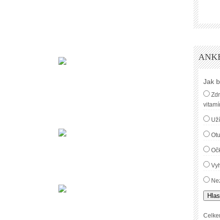
ANK
Jak b
Zdr
vitamí
Uží
Ot
Oč
Vyh
Nez
Hlas
Celke