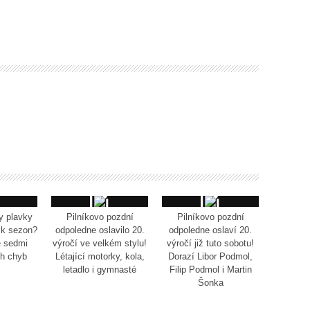
y plavky
Pilníkovo pozdní
Pilníkovo pozdní
ik sezon?
odpoledne oslavilo 20.
odpoledne oslaví 20.
e sedmi
výročí ve velkém stylu!
výročí již tuto sobotu!
ch chyb
Létající motorky, kola,
Dorazí Libor Podmol,
letadlo i gymnasté
Filip Podmol i Martin
Šonka