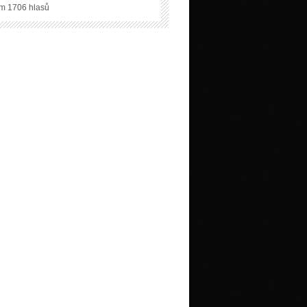
m 1706 hlasů