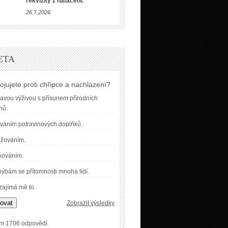
rekvizity z natáčení.
26.7.2026
ETA
ojujete proti chřipce a nachlazení?
avou výživou s přísunem přírodních
nů.
váním potravinových doplňků..
užováním.
kováním.
ýbám se přítomnosti mnoha lidí.
ajímá mě to.
ovat
Zobrazit výsledky
m 1706 odpovědí