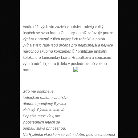
Vedle růžových vín zažívá vinařství Ludwig velký
úspěch se svou řadou Culinary, do níž zařazuje pouze
výběry z hroznů z těch nejlepších ročníků a poloh.
„Vína z této řady jsou určena pro nejmlsnější a nejvíce
náročnou skupinu konzumentů,“
přibližuje unikátní
kolekci pro fajnšmekry Liana Hrabálková a současně
vybírá odrůdu, která jí dělá v poslední době velkou
radost.
„Pro mě osobně je
jedničkou našeho vinařství
dlouho opomíjený Ryzlink
vlašský. Bývala to taková
Popelka mezi víny, ale
v posledních letech se
pomalu stává princeznou.
Na Ryzlinku vlašském se velmi dobře pozná schopnost