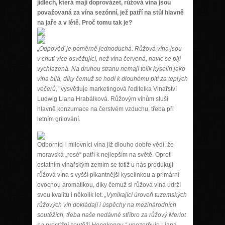
jídlech, která mají doprovázet, růžová vína jsou
považovaná za vína sezónní, jež patří na stůl hlavně
na jaře a v létě. Proč tomu tak je?
„Odpověď je poměrně jednoduchá. Růžová vína jsou
v chuti více osvěžující, než vína červená, navíc se pijí
vychlazená. Na druhou stranu nemají tolik kyselin jako
vína bílá, díky čemuž se hodí k dlouhému pití za teplých
večerů,“
vysvětluje marketingová ředitelka Vinařství
Ludwig Liana Hrabálková. Růžovým vínům sluší
hlavně konzumace na čerstvém vzduchu, třeba při
letním grilování.
Odborníci i milovníci vína již dlouho dobře vědí, že
moravská „rosé“ patří k nejlepším na světě. Oproti
ostatním vinařským zemím se totiž u nás produkují
růžová vína s vyšší pikantnější kyselinkou a primární
ovocnou aromatikou, díky čemuž si růžová vína udrží
svou kvalitu i několik let.
„Vynikající úroveň tuzemských
růžových vín dokládají i úspěchy na mezinárodních
soutěžích, třeba naše nedávné stříbro za růžový Merlot
na prestižní soutěži Hongkongu,“
upozorňuje Liana