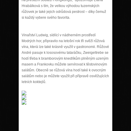
Hrabálková s tím, že velkou výhodou tuzemských
růžovek je také jejich odrůdová pestrost – díky čemuž
si každý vybere svého favorita.
Vinařství Ludwig, sídlící v nádherném prostředí
Modrých hor, připravilo na letošní rok tři svěží růžová
vína, která lze také krásně využít v gastronomii. Růžové
André pasuje k lososovému tataráčku, Zweigeltrebe se
hodí třeba k bramborovým knedlíkům plněným uzeným
masem a Frankovku můžete servírovat k těstovinovým
salátům. Obecně se růžová vína hodí také k ovocným
salátům nebo je můžete využít při přípravě osvěžujících
letních koktejlů.