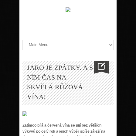
JARO JE ZPÁTKY. A S
NÍM ČAS NA
SKVĚLÁ RŮŽOVÁ
VÍNA!
Zatímco bílá a červená vína se pijí bez větších
výkyvů po celý rok a jejich výběr spíše záleží na