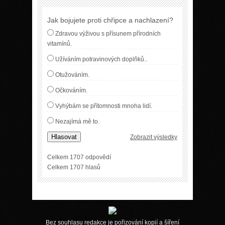
Jak bojujete proti chřipce a nachlazení?
Zdravou výživou s přísunem přírodních
vitamínů.
Užíváním potravinových doplňků..
Otužováním.
Očkováním.
Vyhýbám se přítomnosti mnoha lidí.
Nezajímá mě to.
Hlasovat
Zobrazit výsledky
Celkem 1707 odpovědí
Celkem 1707 hlasů
Bez souhlasu redakce je pořizování kopií a šíření