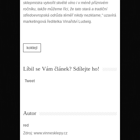
sklepmistra vytvořit skvělé víno i v méně příznivém
ročníku, takže můžeme říci, že tato stará a tradiční
středoevropská odrůda téměř nikdy nezklame,“
uzavírá
marketingová ředitelka Vinařství Ludwig.
koktejl
Líbil se Vám článek? Sdílejte ho!
Tweet
Autor
red
Zdroj: www.vinnesklepy.cz