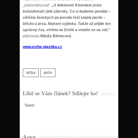
„zrekonstruovat“.
„S doktorem Kmentem jsme
konzultovali i jiné zákroky. Co si budeme povídat –
většina ženských po porodu řeší stejné partie –
břicho a prsa. Nejsem výjimka. Takže až přijde ten
správný čas, vtrhnu na Esthé a vnutím se na sál,“
plánovala
Miluše Bittnerová
.
www.esthe-plastika.cz
léčba
péče
Líbil se Vám článek? Sdílejte ho!
Tweet
Autor