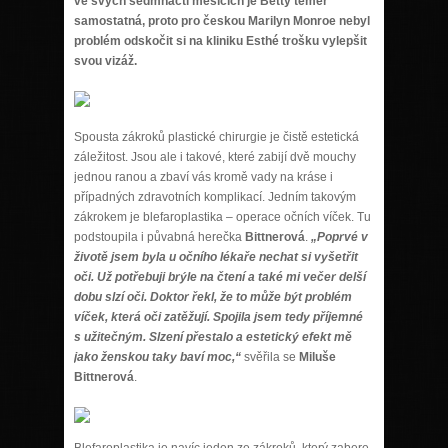
ve svých sedmnácti měsících je Betty téměř
samostatná, proto pro českou Marilyn Monroe nebyl
problém odskočit si na kliniku Esthé trošku vylepšit
svou vizáž.
Spousta zákroků plastické chirurgie je čistě estetická
záležitost. Jsou ale i takové, které zabijí dvě mouchy
jednou ranou a zbaví vás kromě vady na kráse i
případných zdravotních komplikací. Jedním takovým
zákrokem je blefaroplastika – operace očních víček. Tu
podstoupila i půvabná herečka
Bittnerová
.
„Poprvé v
životě jsem byla u očního lékaře nechat si vyšetřit
oči. Už potřebuji brýle na čtení a také mi večer delší
dobu slzí oči. Doktor řekl, že to může být problém
víček, která oči zatěžují. Spojila jsem tedy příjemné
s užitečným. Slzení přestalo a estetický efekt mě
jako ženskou taky baví moc,“
svěřila se
Miluše
Bittnerová
.
Blefaroplastika je navíc jeden ze zákroků, který zabere