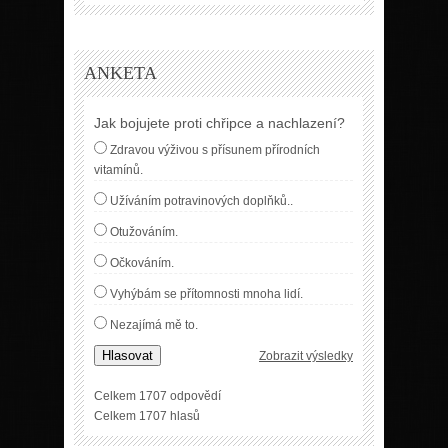
ANKETA
Jak bojujete proti chřipce a nachlazení?
Zdravou výživou s přísunem přírodních
vitamínů.
Užíváním potravinových doplňků..
Otužováním.
Očkováním.
Vyhýbám se přítomnosti mnoha lidí.
Nezajímá mě to.
Hlasovat
Zobrazit výsledky
Celkem 1707 odpovědí
Celkem 1707 hlasů