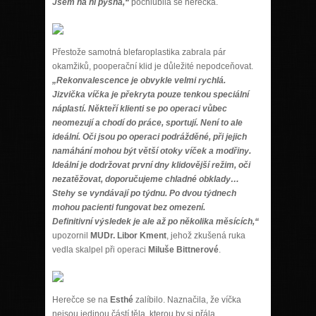
Jsem na ni pyšná,“
pochlubila se herečka.
Přestože samotná blefaroplastika zabrala pár
okamžiků, pooperační klid je důležité nepodceňovat.
„Rekonvalescence je obvykle velmi rychlá.
Jizvička víčka je překryta pouze tenkou speciální
náplastí. Někteří klienti se po operaci vůbec
neomezují a chodí do práce, sportují. Není to ale
ideální. Oči jsou po operaci podrážděné, při jejich
namáhání mohou být větší otoky víček a modřiny.
Ideální je dodržovat první dny klidovější režim, oči
nezatěžovat, doporučujeme chladné obklady…
Stehy se vyndávají po týdnu. Po dvou týdnech
mohou pacienti fungovat bez omezení.
Definitivní výsledek je ale až po několika měsících,“
upozornil
MUDr. Libor Kment
, jehož zkušená ruka
vedla skalpel při operaci
Miluše Bittnerové
.
Herečce se na
Esthé
zalíbilo. Naznačila, že víčka
nejsou jedinou částí těla, kterou by si přála