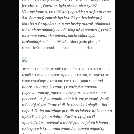
jen chvilku.
„Operace byla překvapivě rychlá.
Vlastně jsme si nestihli ani popovídat a už jsem zase
šla. Samotný zákrok byl kratičký a bezbolestný.
Manžel s Bettynkou se o mě hezky starali, přikládali
mi studené obklady na oči. Mají už zkušenosti, prožili
se mnou operaci menisku, takže víčka byla
brnkačka,“
smála se
Miluše
, která ještě před půl
rokem kvůli operaci kolene chodila o berlích.
Je s podivem, že se dítě takhle brzo stará o maminku?
Miluše nás velmi rychle vyvedla z omylu,
Bettynka
se
osamostatňuje závratnou rychlostí.
„Mini B se má
dobře. Trochu ji štveme, protože jí nechceme
půjčovat mobily, chceme, aby jedla zeleninu a tak
podobně. Je jí sedmnáct měsíců, tak je jasné, že už
má svůj názor. Jsme rádi, že tíhne k ekologii a třídí
odpad. Zatím potřebuje poradit do jakého koše má co
vyhodit, ale jde to dobře. Kariéru tipuji na IT
specialistku – počítač a mobil jsou největší lákadlo –
nebo popelářku – ráda zametá a vynáší odpadky.