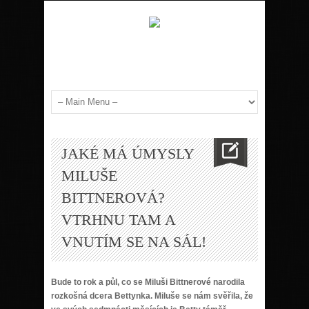
JAKÉ MÁ ÚMYSLY
MILUŠE
BITTNEROVÁ?
VTRHNU TAM A
VNUTÍM SE NA SÁL!
Bude to rok a půl, co se Miluši Bittnerové narodila
rozkošná dcera Bettynka. Miluše se nám svěřila, že