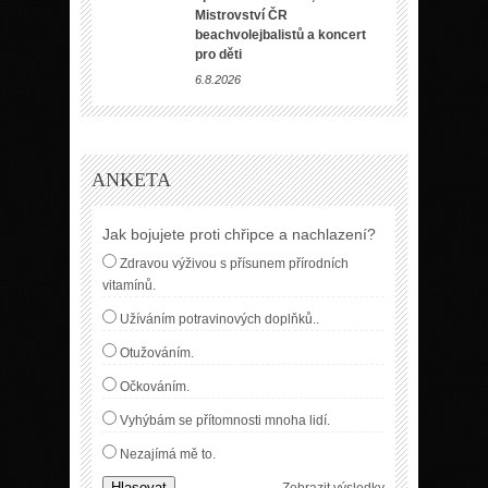
Mistrovství ČR
beachvolejbalistů a koncert
pro děti
6.8.2026
ANKETA
Jak bojujete proti chřipce a nachlazení?
Zdravou výživou s přísunem přírodních
vitamínů.
Užíváním potravinových doplňků..
Otužováním.
Očkováním.
Vyhýbám se přítomnosti mnoha lidí.
Nezajímá mě to.
Hlasovat
Zobrazit výsledky