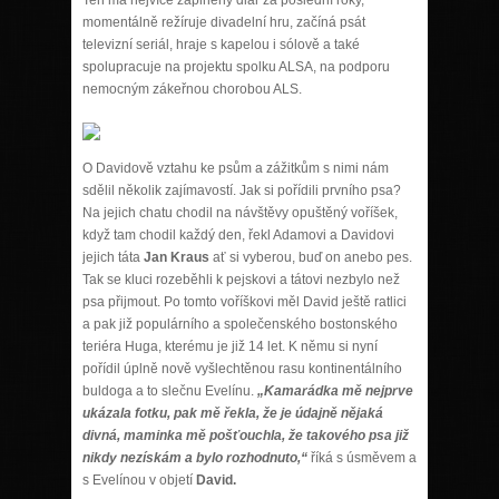
momentálně režíruje divadelní hru, začíná psát
televizní seriál, hraje s kapelou i sólově a také
spolupracuje na projektu spolku ALSA, na podporu
nemocným zákeřnou chorobou ALS.
O Davidově vztahu ke psům a zážitkům s nimi nám
sdělil několik zajímavostí. Jak si pořídili prvního psa?
Na jejich chatu chodil na návštěvy opuštěný voříšek,
když tam chodil každý den, řekl Adamovi a Davidovi
jejich táta
Jan Kraus
ať si vyberou, buď on anebo pes.
Tak se kluci rozeběhli k pejskovi a tátovi nezbylo než
psa přijmout. Po tomto voříškovi měl David ještě ratlici
a pak již populárního a společenského bostonského
teriéra Huga, kterému je již 14 let. K němu si nyní
pořídil úplně nově vyšlechtěnou rasu kontinentálního
buldoga a to slečnu Evelínu.
„Kamarádka mě nejprve
ukázala fotku, pak mě řekla, že je údajně nějaká
divná, maminka mě pošťouchla, že takového psa již
nikdy nezískám a bylo rozhodnuto,“
říká s úsměvem a
s Evelínou v objetí
David.