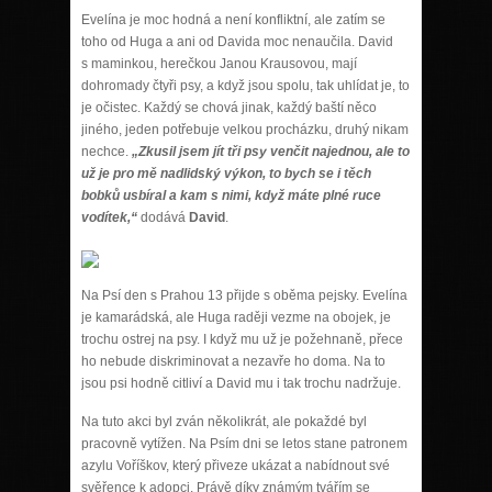
Evelína je moc hodná a není konfliktní, ale zatím se
toho od Huga a ani od Davida moc nenaučila. David
s maminkou, herečkou Janou Krausovou, mají
dohromady čtyři psy, a když jsou spolu, tak uhlídat je, to
je očistec. Každý se chová jinak, každý baští něco
jiného, jeden potřebuje velkou procházku, druhý nikam
nechce.
„Zkusil jsem jít tři psy venčit najednou, ale to
už je pro mě nadlidský výkon, to bych se i těch
bobků usbíral a kam s nimi, když máte plné ruce
vodítek,“
dodává
David
.
Na Psí den s Prahou 13 přijde s oběma pejsky. Evelína
je kamarádská, ale Huga raději vezme na obojek, je
trochu ostrej na psy. I když mu už je požehnaně, přece
ho nebude diskriminovat a nezavře ho doma. Na to
jsou psi hodně citliví a David mu i tak trochu nadržuje.
Na tuto akci byl zván několikrát, ale pokaždé byl
pracovně vytížen. Na Psím dni se letos stane patronem
azylu Voříškov, který přiveze ukázat a nabídnout své
svěřence k adopci. Právě díky známým tvářím se