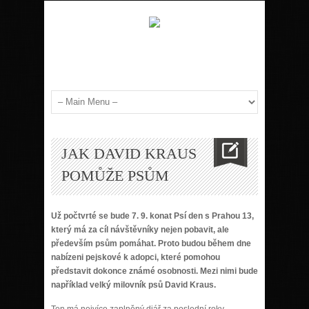
JAK DAVID KRAUS
POMŮŽE PSŮM
Už počtvrté se bude 7. 9. konat Psí den s Prahou 13,
který má za cíl návštěvníky nejen pobavit, ale
především psům pomáhat. Proto budou během dne
nabízeni pejskové k adopci, které pomohou
představit dokonce známé osobnosti. Mezi nimi bude
například velký milovník psů David Kraus.
Ten má nejvíce zaplněný diář za poslední roky,