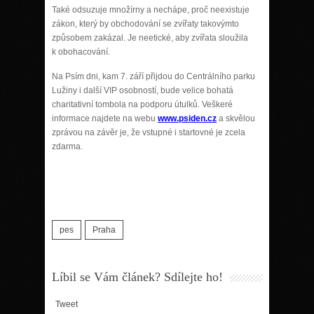
Také odsuzuje množírny a nechápe, proč neexistuje
zákon, který by obchodování se zvířaty takovýmto
způsobem zakázal. Je neetické, aby zvířata sloužila
k obohacování.
Na Psím dni, kam 7. září přijdou do Centrálního parku
Lužiny i další VIP osobností, bude velice bohatá
charitativní tombola na podporu útulků. Veškeré
informace najdete na webu
www.psiden.cz
a skvělou
zprávou na závěr je, že vstupné i startovné je zcela
zdarma.
pes
Praha
Líbil se Vám článek? Sdílejte ho!
Tweet