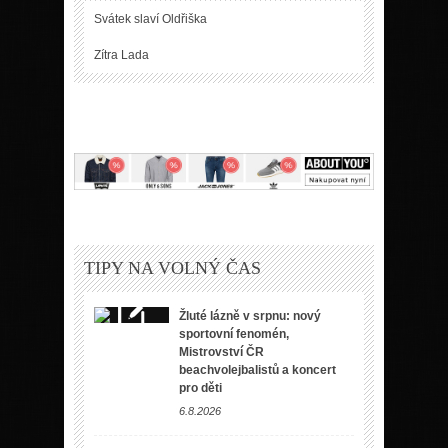
Svátek slaví
Oldřiška
Zítra
Lada
TIPY NA VOLNÝ ČAS
Žluté lázně v srpnu: nový
sportovní fenomén,
Mistrovství ČR
beachvolejbalistů a koncert
pro děti
6.8.2026