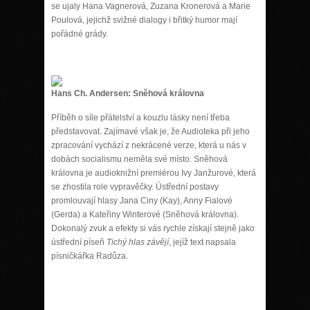
se ujaly Hana Vagnerová, Zuzana Kronerová a Marie
Poulová, jejichž svižné dialogy i břitký humor mají
pořádné grády.
Hans Ch. Andersen: Sněhová královna
Příběh o síle přátelství a kouzlu lásky není třeba
představovat. Zajímavé však je, že Audioteka při jeho
zpracování vychází z nekrácené verze, která u nás v
dobách socialismu neměla své místo. Sněhová
královna je audioknižní premiérou Ivy Janžurové, která
se zhostila role vypravěčky. Ústřední postavy
promlouvají hlasy Jana Ciny (Kay), Anny Fialové
(Gerda) a Kateřiny Winterové (Sněhová královna).
Dokonalý zvuk a efekty si vás rychle získají stejně jako
ústřední píseň
Tichý hlas závějí
, jejíž text napsala
písničkářka Radůza.