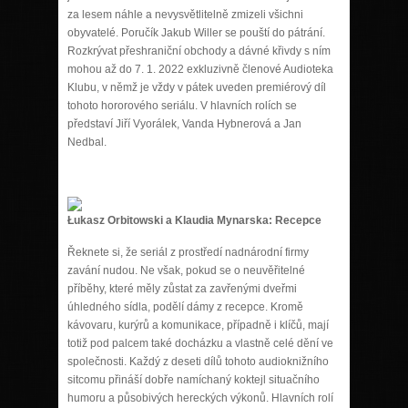
za lesem náhle a nevysvětlitelně zmizeli všichni
obyvatelé. Poručík Jakub Willer se pouští do pátrání.
Rozkrývat přeshraniční obchody a dávné křivdy s ním
mohou až do 7. 1. 2022 exkluzivně členové Audioteka
Klubu, v němž je vždy v pátek uveden premiérový díl
tohoto hororového seriálu. V hlavních rolích se
představí Jiří Vyorálek, Vanda Hybnerová a Jan
Nedbal.
Łukasz Orbitowski a Klaudia Mynarska: Recepce
Řeknete si, že seriál z prostředí nadnárodní firmy
zavání nudou. Ne však, pokud se o neuvěřitelné
příběhy, které měly zůstat za zavřenými dveřmi
úhledného sídla, podělí dámy z recepce. Kromě
kávovaru, kurýrů a komunikace, případně i klíčů, mají
totiž pod palcem také docházku a vlastně celé dění ve
společnosti. Každý z deseti dílů tohoto audioknižního
sitcomu přináší dobře namíchaný koktejl situačního
humoru a působivých hereckých výkonů. Hlavních rolí