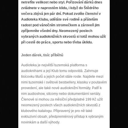
netrefíte velikost nebo styl. Pořizování dárků dnes
zvládnete v naprostém klidu, i když do Štědrého
večera zbývá jen pár dní. Pokud zvolíte členství v
Audioteka Klubu, uděláte své rodině a přátelům
radost pod vánočním stromečkem a zároveň jim
zpříjemníte všední dny. Neomezený poslech
vybraných audioknižních skvostů si totiž mohou užít
při cestě do práce, sportu nebo třeba úklidu.
Jeden dárek, tisíc příběhů
Audioteka je největší tuzemská platforma s
audioknihami a její Klub tomu odpovídá. Zahrnuje
tisícovku titulů a jejich počet stále roste. Najdete mezi
nimi tuzemské i světové bestsellery, klasiku v poutavém
provedení, ale také nové audioknižní formáty. Patří k
nim audioshow, sitcomy nebo dokumentární seriály.
Členové si mohou za měsíční předplatné 199 Kč užít
neomezený poslech všech audioknižních skvostů z
klubového katalogu. Připravený je pro ně také
exkluzivní obsah, předpremiérový přístup k vybraným
novinkám a další výhody.