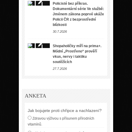
Policisté bez příkras.
Dokumentární série Ve službě:
Jménem zákona poprvé ukáže
Policii ČR z bezprostřední
blízkosti
30.7.2026
Shopaholičky míří na prima+.
Módní „Prostřeno“ prověří
vkus, nervy i taktiku
soutěžících
27.7.2026
ANKETA
Jak bojujete proti chřipce a nachlazení?
Zdravou výživou s přísunem přírodních
vitamínů.