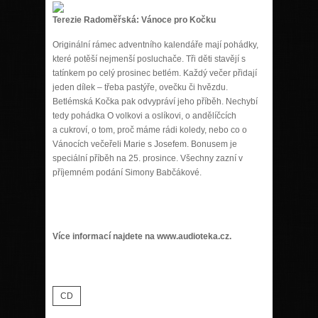
Terezie Radoměřská: Vánoce pro Kočku
Originální rámec adventního kalendáře mají pohádky,
které potěší nejmenší posluchače. Tři děti stavějí s
tatínkem po celý prosinec betlém. Každý večer přidají
jeden dílek – třeba pastýře, ovečku či hvězdu.
Betlémská Kočka pak odvypráví jeho příběh. Nechybí
tedy pohádka O volkovi a oslíkovi, o andělíčcích
a cukroví, o tom, proč máme rádi koledy, nebo co o
Vánocích večeřeli Marie s Josefem. Bonusem je
speciální příběh na 25. prosince. Všechny zazní v
příjemném podání Simony Babčákové.
Více informací najdete na www.audioteka.cz.
CD