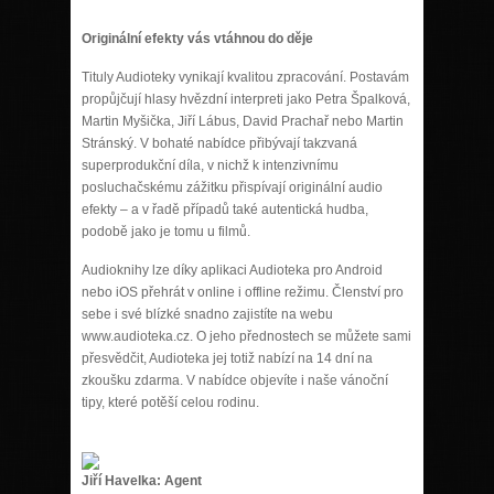
Originální efekty vás vtáhnou do děje
Tituly Audioteky vynikají kvalitou zpracování. Postavám
propůjčují hlasy hvězdní interpreti jako Petra Špalková,
Martin Myšička, Jiří Lábus, David Prachař nebo Martin
Stránský. V bohaté nabídce přibývají takzvaná
superprodukční díla, v nichž k intenzivnímu
posluchačskému zážitku přispívají originální audio
efekty – a v řadě případů také autentická hudba,
podobě jako je tomu u filmů.
Audioknihy lze díky aplikaci Audioteka pro Android
nebo iOS přehrát v online i offline režimu. Členství pro
sebe i své blízké snadno zajistíte na webu
www.audioteka.cz. O jeho přednostech se můžete sami
přesvědčit, Audioteka jej totiž nabízí na 14 dní na
zkoušku zdarma. V nabídce objevíte i naše vánoční
tipy, které potěší celou rodinu.
Jiří Havelka: Agent