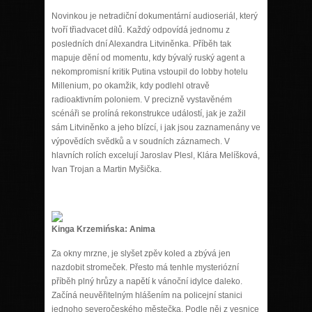
Novinkou je netradiční dokumentární audioseriál, který
tvoří třiadvacet dílů. Každý odpovídá jednomu z
posledních dní Alexandra Litviněnka. Příběh tak
mapuje dění od momentu, kdy bývalý ruský agent a
nekompromisní kritik Putina vstoupil do lobby hotelu
Millenium, po okamžik, kdy podlehl otravě
radioaktivním poloniem. V precizně vystavěném
scénáři se prolíná rekonstrukce událostí, jak je zažil
sám Litviněnko a jeho blízcí, i jak jsou zaznamenány ve
výpovědích svědků a v soudních záznamech. V
hlavních rolích excelují Jaroslav Plesl, Klára Melíšková,
Ivan Trojan a Martin Myšička.
Kinga Krzemińska: Anima
Za okny mrzne, je slyšet zpěv koled a zbývá jen
nazdobit stromeček. Přesto má tenhle mysteriózní
příběh plný hrůzy a napětí k vánoční idylce daleko.
Začíná neuvěřitelným hlášením na policejní stanici
jednoho severočeského městečka. Podle něj z vesnice