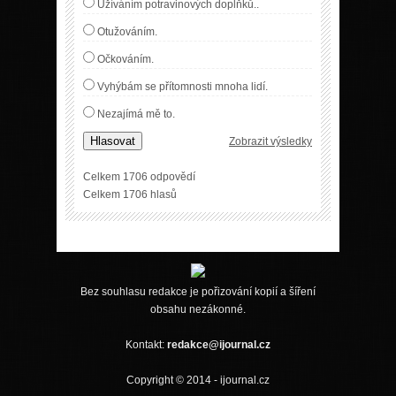
Užíváním potravinových doplňků..
Otužováním.
Očkováním.
Vyhýbám se přítomnosti mnoha lidí.
Nezajímá mě to.
Hlasovat
Zobrazit výsledky
Celkem 1706 odpovědí
Celkem 1706 hlasů
Bez souhlasu redakce je pořizování kopií a šíření
obsahu nezákonné.
Kontakt:
redakce@ijournal.cz
Copyright © 2014 - ijournal.cz