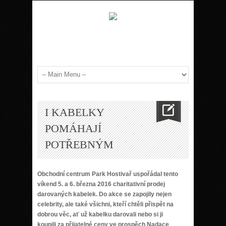
I KABELKY
POMÁHAJÍ
POTŘEBNÝM
Obchodní centrum Park Hostivař uspořádal tento
víkend 5. a 6. března 2016 charitativní prodej
darovaných kabelek. Do akce se zapojily nejen
celebrity, ale také všichni, kteří chtěli přispět na
dobrou věc, ať už kabelku darovali nebo si ji
koupili za přijatelné ceny ve prospěch Nadace