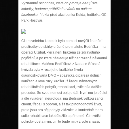
Významné osobnosti, které do prodeje darují své
kabelky, budeme průběžně uvádět na našem
facebooku. “
řekla před akcí Lenka Kulda, ředitelka OC
Park Hostivař.
Cílem veletrhu kabelek bylo pomoci navýšit finanční
prostředky do sbírky určené pro malého Bedříška – na
operaci Ulzibat, která není hrazena ze zdravotního
pojištění, a po které následuje též nehrazená nákladná
rehabilitace. Malému Bedříškovi z Nadace Šťastná
hvězda byla v roce jeho krátkého života
diagnostikována DMO – spastická diparesa dolních
končetin a levé ruky. Prošel již řadou nákladných
rehabilitačních pobytů, rehabilitací, cvičení a dalších
procedur. Se svou nemocí bojuje dál. Nyní mu je pět let
a dle vyjádření neurologa, má Bedříšek velkou šanci
chodit, třeba i s oporou, a žít tak plnohodnotný život,
proto jsou pro něj pobyty v lázních a konkrétně thera-
suite rehabilitace tak důležité a přínosné. Čím větší
pokroky udělá nyní, tím to bude mít v životě snazší.