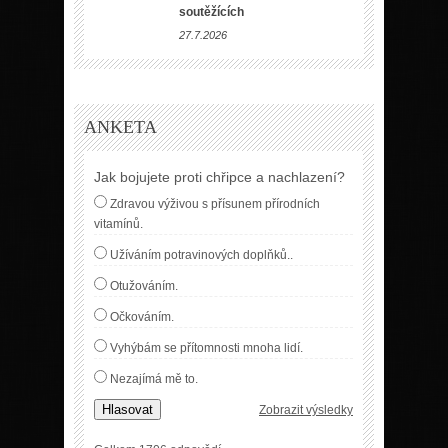
soutěžících
27.7.2026
ANKETA
Jak bojujete proti chřipce a nachlazení?
Zdravou výživou s přísunem přírodních
vitamínů.
Užíváním potravinových doplňků..
Otužováním.
Očkováním.
Vyhýbám se přítomnosti mnoha lidí.
Nezajímá mě to.
Hlasovat
Zobrazit výsledky