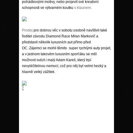
pohádkovými motivy, nebo projevit své kreativní
schopnosti ve výtvarném koutku
s klaunem.
Prodej
pro dobrou věc v sobotu
osobně navštívil také
ředitel závodu Diamond Race Milan Markovič a
představil několik luxusních aut přímo před
OC. Zájemci se mohli těmito super rychlými auty projet,
a v jednom takovém luxusním sporťáku se měl
možnost
svézt i malý Adam Kareš, který trpí
nevyléčitelnou nemocí, což pro něj byl velmi hezký a
hlavně velký zážitek.