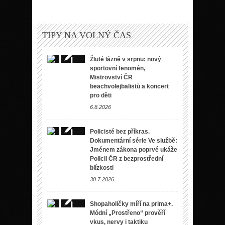
TIPY NA VOLNÝ ČAS
Žluté lázně v srpnu: nový
sportovní fenomén,
Mistrovství ČR
beachvolejbalistů a koncert
pro děti
6.8.2026
Policisté bez příkras.
Dokumentární série Ve službě:
Jménem zákona poprvé ukáže
Policii ČR z bezprostřední
blízkosti
30.7.2026
Shopaholičky míří na prima+.
Módní „Prostřeno“ prověří
vkus, nervy i taktiku