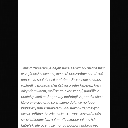
„Naším záměrem je nejen naše zákazníky bavit a těšit
je zajímavými akcemi, ale také upozorňovat na různá
témata ve společnosti potřebná. Proto jsme se letos
rozhodli uspořádat charitativní prodej kabelek, který
díky všem lidem, kteří se do akce zapojí, pomůže a
potěší ty, kteří to doopravdy potřebují. A protože akce,
které připravujeme se snažíme dělat co nejlépe,
připravili jsme k finálovému dni
několik zajímavých
aktivit. Věříme, že zákazníci OC Park Hostivař u nás
stráví příjemný čas nejen při nakupování nových
kabelek, ale ocení, že mohou podpořit dobrou věc.