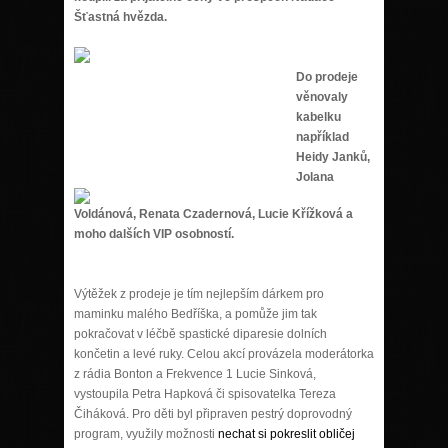
Šťastná hvězda.
Do prodeje
věnovaly
kabelku
například
Heidy Janků,
Jolana
Voldánová, Renata Czadernová, Lucie Křížková a
moho dalších VIP osobností.
Výtěžek z prodeje je tím nejlepším dárkem pro
maminku malého Bedříška, a pomůže jim tak
pokračovat v léčbě spastické diparesie dolních
končetin a levé ruky. Celou akcí provázela moderátorka
z rádia Bonton a Frekvence 1 Lucie Sinková,
vystoupila Petra Hapková či spisovatelka Tereza
Čiháková. Pro děti byl připraven pestrý doprovodný
program, využily možnosti
nechat si pokreslit obličej