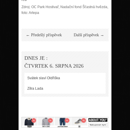
Zdroj: OC Park Hostivař, Nadační fond Šťastná hvězda,
foto: Artepa
← Předešlý příspěvek
Další příspěvek →
DNES JE :
ČTVRTEK 6. SRPNA 2026
Svátek slaví
Oldřiška
Zítra
Lada