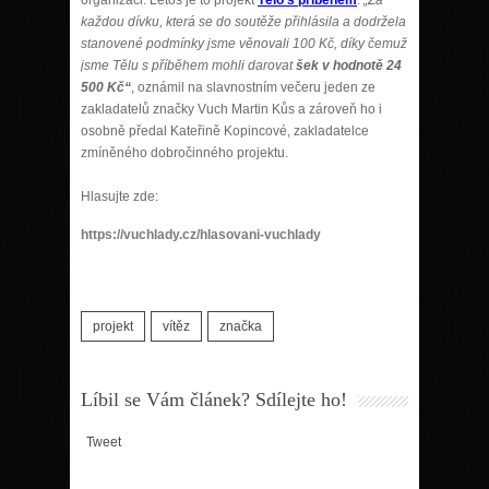
každou dívku, která se do soutěže přihlásila a dodržela
stanovené podmínky jsme věnovali 100 Kč, díky čemuž
jsme Tělu s příběhem mohli darovat
šek v hodnotě 24
500 Kč“
, oznámil na slavnostním večeru jeden ze
zakladatelů značky Vuch Martin Kůs a zároveň ho i
osobně předal Kateřině Kopincové, zakladatelce
zmíněného dobročinného projektu.
Hlasujte zde:
https://vuchlady.cz/hlasovani-vuchlady
projekt
vítěz
značka
Líbil se Vám článek? Sdílejte ho!
Tweet