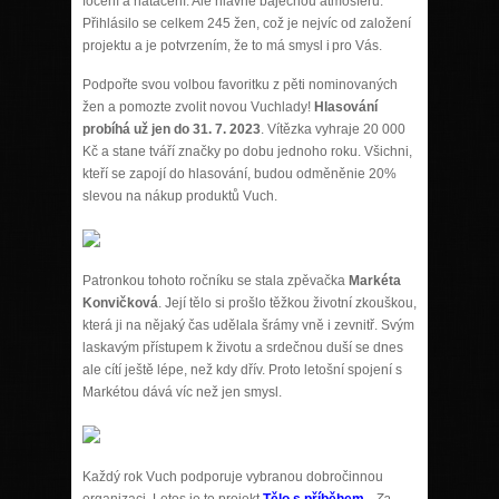
focení a natáčení. Ale hlavně báječnou atmosféru.
P
řihlásilo se celkem 245 žen, což je nejvíc od založení
projektu a je potvrzením, že to má smysl i pro Vás.
Podpořte svou volbou favoritku z pěti nominovaných
žen a pomozte zvolit novou Vuchlady!
Hlasování
probíhá už jen do 31. 7. 2023
. Vítězka vyhraje 20 000
Kč a
stane tváří značky po dobu jednoho roku.
Všichni,
kteří se zapojí do hlasování, budou odměněnie 20%
slevou na nákup produktů Vuch.
Patronkou tohoto ročníku se stala zpěvačka
Markéta
Konvičková
. Její tělo si prošlo těžkou životní zkouškou,
která ji na nějaký čas udělala šrámy vně i zevnitř. Svým
laskavým přístupem k životu a srdečnou duší se dnes
ale cítí ještě lépe, než kdy dřív. Proto letošní spojení s
Markétou dává víc než jen smysl.
Každý rok Vuch podporuje vybranou dobročinnou
organizaci. Letos je to projekt
Tělo s příběhem
.
„
Za