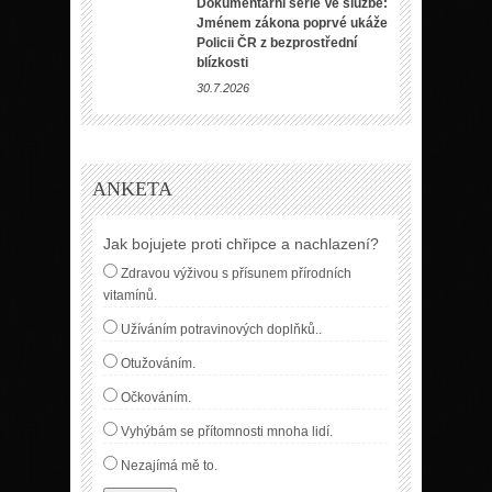
Dokumentární série Ve službě:
Jménem zákona poprvé ukáže
Policii ČR z bezprostřední
blízkosti
30.7.2026
ANKETA
Jak bojujete proti chřipce a nachlazení?
Zdravou výživou s přísunem přírodních
vitamínů.
Užíváním potravinových doplňků..
Otužováním.
Očkováním.
Vyhýbám se přítomnosti mnoha lidí.
Nezajímá mě to.