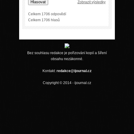
Hlasovat
Zobrazit výsledky
Celkem 1706 odpovědí
Celkem 1706 hlasů
Bez souhlasu redakce je pořizování kopií a šíření
obsahu nezákonné.
Kontakt:
redakce@ijournal.cz
Copyright © 2014 - ijournal.cz