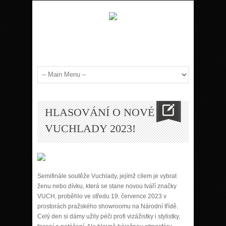
HLASOVÁNÍ O NOVÉ
VUCHLADY 2023!
Semifinále soutěže Vuchlady, jejímž cílem je vybrat
ženu nebo dívku, která se stane novou tváří značky
VUCH, proběhlo ve středu 19. července 2023 v
prostorách pražského showroomu na Národní třídě.
Celý den si dámy užily
péči profi vizážistky i stylistky,