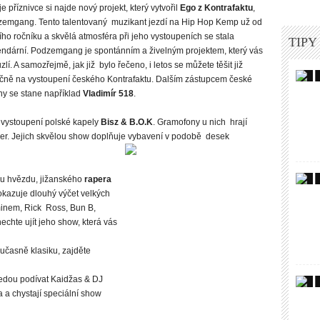
e příznivce si najde nový projekt, který vytvořil
Ego z Kontrafaktu
,
emgang. Tento talentovaný muzikant jezdí na Hip Hop Kemp už od
ího ročníku a skvělá atmosféra při jeho vystoupeních se stala
TIPY
ndární. Podzemgang je spontánním a živelným projektem, který vás
zlí. A samozřejmě, jak již bylo řečeno, i letos se můžete těšit již
ičně na vystoupení českého Kontrafaktu. Dalším zástupcem české
y se stane například
Vladimír 518
.
 vystoupení polské kapely
Bisz & B.O.K
. Gramofony u nich hrají
mpler. Jejich skvělou show doplňuje vybavení v podobě desek
ou hvězdu, jižanského
rapera
kazuje dlouhý výčet velkých
minem, Rick Ross, Bun B,
echte ujít jeho show, která vás
oučasně klasiku, zajděte
jedou podívat Kaidžas & DJ
 a chystají speciální show