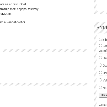
e na co těšit. Opět
azuje mezi nejlepší festivaly
utvrzuje.
im a Pandaticket.cz.
ANK
Jak b
Zdr
vitamí
Uží
Ot
Oč
Vyh
Nez
Hlas
Celke