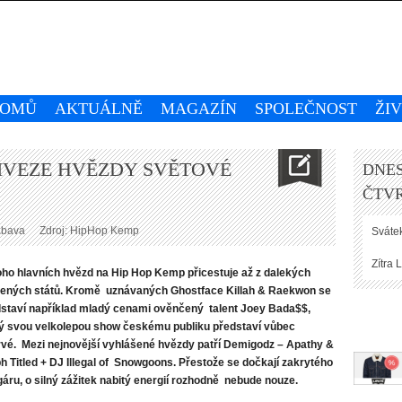
OMŮ
AKTUÁLNĚ
MAGAZÍN
SPOLEČNOST
ŽI
ŘIVEZE HVĚZDY SVĚTOVÉ
DNES
ČTVR
ábava
Zdroj: HipHop Kemp
Svátek
Zítra
L
o hlavních hvězd na Hip Hop Kemp přicestuje až z dalekých
jených států. Kromě uznávaných Ghostface Killah & Raekwon se
staví například mladý cenami ověnčený talent Joey Bada$$,
ý svou velkolepou show českému publiku představí vůbec
vé. Mezi nejnovější vyhlášené hvězdy patří Demigodz – Apathy &
h Titled + DJ Illegal of Snowgoons. Přestože se dočkají zakrytého
áru, o silný zážitek nabitý energií rozhodně nebude nouze.