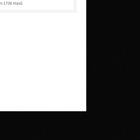
m 1706 hlasů