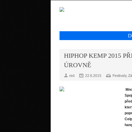
D
HIPHOP KEMP 2015 P
ÚROVNĚ
red
22.6.2015
Festivaly
,
Z
Mnoh
Spo
před
kter
popr
Celp
hang