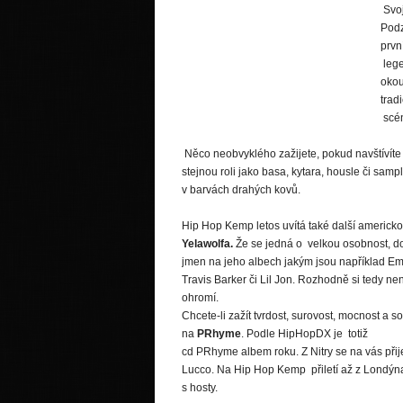
Svoj
Podz
prvn
lege
okou
trad
scén
Něco neobvyklého zažijete, pokud navštívíte
stejnou roli jako basa, kytara, housle či sa
v barvách drahých kovů.
Hip Hop Kemp letos uvítá také další americk
Yelawolfa.
Že se jedná o velkou osobnost, do
jmen na jeho albech jakým jsou například E
Travis Barker či Lil Jon. Rozhodně si tedy nen
ohromí.
Chcete-li zažít tvrdost, surovost, mocnost a s
na
PRhyme
. Podle HipHopDX je totiž
cd PRhyme albem roku. Z Nitry se na vás při
Lucco. Na Hip Hop Kemp přiletí až z Londýna
s hosty.