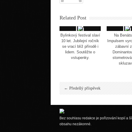
Related Post
Bylinkový festival slaví
Na Benáts
10 let. Jubilejní ročník
Impulsem vyr
se vrací blíž přírodě i
zábavní z
lidem. Soutěžte o
Dominanto
vstupenky.
stometrová
skluza
← Předešlý příspěvek
Bez souhlasu redakce je pořizování kopií a ší
obsahu nezákonné.