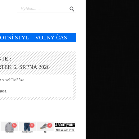
VOTNÍ STYL
VOLNÝ ČAS
 JE :
TEK 6. SRPNA 2026
 slaví
Oldřiška
ada