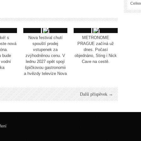
Celke
ké! s
Nova festival chutí
METRONOME
oste nová
spouští prodej
PRAGUE začíná už
óna.
vstupenek za
dnes. Počasí
u bude
zvýhodněnou cenu. V
objednáno, Sting i Nick
 vodní
lednu 2027 opět spojí
Cave na cestě.
vka
špičkovou gastronomii
a hvězdy televize Nova
Další příspěvek →
ření