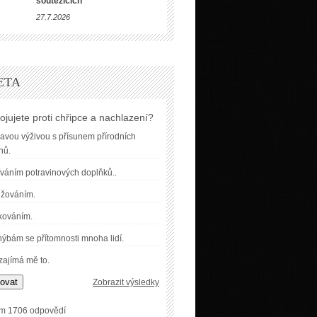
soutěžících
27.7.2026
ETA
ojujete proti chřipce a nachlazení?
avou výživou s přísunem přírodních
nů.
váním potravinových doplňků..
užováním.
kováním.
ýbám se přítomnosti mnoha lidí.
ajímá mě to.
ovat
Zobrazit výsledky
m 1706 odpovědí