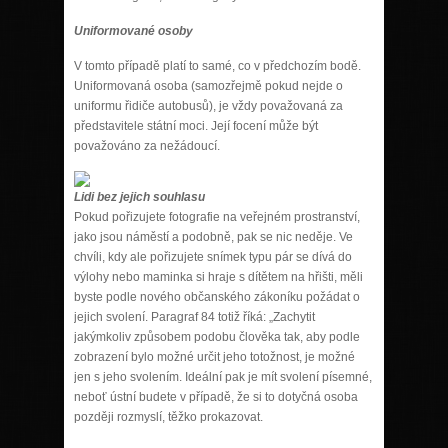
Uniformované osoby
V tomto případě platí to samé, co v předchozím bodě.
Uniformovaná osoba (samozřejmě pokud nejde o
uniformu řidiče autobusů), je vždy považovaná za
představitele státní moci. Její focení může být
považováno za nežádoucí.
Lidi bez jejich souhlasu
Pokud pořizujete fotografie na veřejném prostranství,
jako jsou náměstí a podobně, pak se nic neděje. Ve
chvíli, kdy ale pořizujete snímek typu pár se dívá do
výlohy nebo maminka si hraje s dítětem na hřišti, měli
byste podle nového občanského zákoníku požádat o
jejich svolení. Paragraf 84 totiž říká: „Zachytit
jakýmkoliv způsobem podobu člověka tak, aby podle
zobrazení bylo možné určit jeho totožnost, je možné
jen s jeho svolením. Ideální pak je mít svolení písemné,
neboť ústní budete v případě, že si to dotyčná osoba
později rozmyslí, těžko prokazovat.