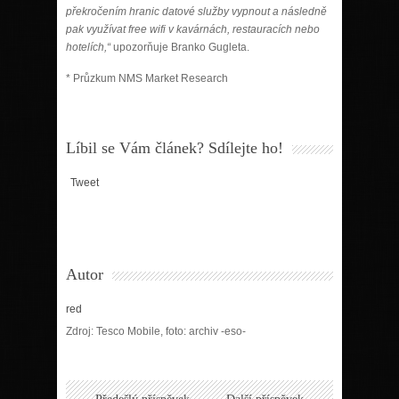
překročením hranic datové služby vypnout a následně
pak využívat free wifi v kavárnách, restauracích nebo
hotelích,“
upozorňuje Branko Gugleta.
* Průzkum NMS Market Research
Líbil se Vám článek? Sdílejte ho!
Tweet
Autor
red
Zdroj: Tesco Mobile, foto: archiv -eso-