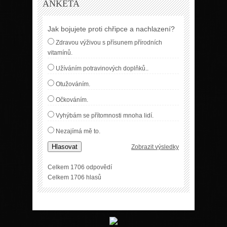
ANKETA
Jak bojujete proti chřipce a nachlazení?
Zdravou výživou s přísunem přírodních
vitamínů.
Užíváním potravinových doplňků..
Otužováním.
Očkováním.
Vyhýbám se přítomnosti mnoha lidí.
Nezajímá mě to.
Hlasovat
Zobrazit výsledky
Celkem 1706 odpovědí
Celkem 1706 hlasů