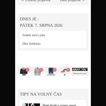
← Předešlý příspěvek
Další příspěvek →
DNES JE :
PÁTEK 7. SRPNA 2026
Svátek slaví
Lada
Zítra
Soběslav
TIPY NA VOLNÝ ČAS
Žluté lázně v srpnu: nový