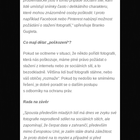
problematické jsou v tomto případě sociální sítě, kam
lidé umísťují snímky často i delikátního charakteru,
které mohou znázorněné osoby poškodit. I proto
například Facebook nebo Pinterest nabízejí možnost
požádání o stažení fotografií,“
upřesňuje Branko
Gugleta.
Co mají dělat „poškození“?
Pokud se ocitneme v situaci, že někdo pořídil fotografii,
která nás poškozuje, máme plné právo požádat o
stažení z internetu nebo ze sociálních sítí, a to
bezodkladně. Většina lidí buď fotografii stáhne, nebo
váš obličej „rozmaže“. Pokud by nedošlo ke smírnému
řešení, je dobré poradit se o dalším postupu
s odborníky na ochranu práv.
Rada na závěr
„Spousta především mladých lidí má dnes ve zvyku své
fotografie neprodleně sdílet na sociálních sítích, ale
zapomínají, že čerpat data v zahraničí, především
mimo Evropskou Unii, je zatím stále drahá záležitost.
Je proto dobré na to myslet a případně si před