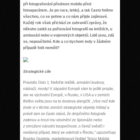
při fotografování přednost mobilu před
fotoaparátem. Je po ruce, lehký, a tak často fotíme
všechno, co se pohne a co nám přijde zajímavé.
Každý rok však přichází ze zahraničí zprávy, že
někoho zatkli za pořizování fotografií na letištích, u
ambasád nebo u vojenských objektů. Lidé jsou, zdá
se, nepoučitelní. Kde a co bychom tedy v žádném
případě fotit neměli?
Strategické cíle
Pravidlo číslo 1: Nefoťte letiště, armádní budovy,
nádraží, mosty! V západní Evropě vám to ještě projde,
ale ve východní Evropě, v Rusku, v USA a v zemích
třetího světa jsou na to doslova alergičtí.
„Více než kde
jinde si v těchto zemích strategické objekty hlídají a
právě tam se často stává, že dotyčného fotografa
zatknou a hrozí mu obvinění ze špionáže nebo
z ohrožení národní bezpečnosti, o čemž svědčí i
nedávný případ, který se odehrál v Řecku,“
upozorňuje
Branko Gugleta, marketingový ředitel Tesco Mobile.