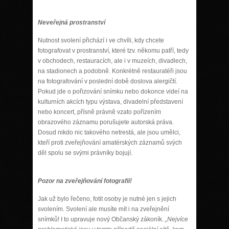
Neveřejná prostranství
Nutnost svolení přichází i ve chvíli, kdy chcete
fotografovat v prostranství, které tzv. někomu patří, tedy
v obchodech, restauracích, ale i v muzeích, divadlech,
na stadionech a podobně. Konkrétně restauratéři jsou
na fotografování v poslední době doslova alergičtí.
Pokud jde o pořizování snímku nebo dokonce videí na
kulturních akcích typu výstava, divadelní představení
nebo koncert, přísně právně vzato pořízením
obrazového záznamu porušujete autorská práva.
Dosud nikdo nic takového netrestá, ale jsou umělci,
kteří proti zveřejňování amatérských záznamů svých
děl spolu se svými právníky bojují.
Pozor na zveřejňování fotografií!
Jak už bylo řečeno, fotit osoby je nutné jen s jejich
svolením. Svolení ale musíte mít i na zveřejnění
snímků! I to upravuje nový Občanský zákoník.
„Nejvíce