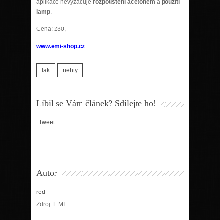
aplikace nevyžaduje
rozpouštění acetonem
a
použití
lamp
.
Cena: 230,-
www.emi-shop.cz
lak
nehty
Líbil se Vám článek? Sdílejte ho!
Tweet
Autor
red
Zdroj: E.MI