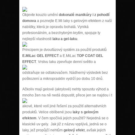
Objevte kouzlo umění
dokonalé manikúry i z pohodlí
domova
a poznejte E.Mi laky s gelovým efektem z naší
nabídky, která je opravdu bohatá. Vyniká
profesionálním, a bezchybným krytím, spojuje ty
nejlepší vlastnosti
laku a gel-laku
.
Principem je dvoufázový systém za použití produktů
E.MiLac GEL EFFECT
a E.MiLa
c
TOP COAT GEL
EFFECT
. Vrstvu laku zpevňuje denní světlo a
odstraňuje se odlakovačem. Nádherný výsledek bez
poškození a mikroprasklin vydrží po dobu 10 dnů.
Ačkoliv mají gelové (akrylové) nehty spoustu výhod a
mnoho žen na ně nedá dopustit, přece jen se najdou i t
akové, které volí jiné řešení za použití alternativních
produktů. Velice oblíbené jsou
laky s gelovým
efektem
. V čem spočívá jejich použití? Nejedná se o
klasické uv gely. Jak již z názvu vyplývá, jedná se o
laky, jež propůjčí nehtům
gelový efekt
, avšak jejich