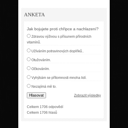
ANKETA
Jak bojujete proti chřipce a nachlazení?
Zdravou výživou s přísunem přírodních
vitamínů.
Užíváním potravinových doplňků..
Otužováním.
Očkováním.
Vyhýbám se přítomnosti mnoha lidí.
Nezajímá mě to.
Hlasovat
Zobrazit výsledky
Celkem 1706 odpovědí
Celkem 1706 hlasů