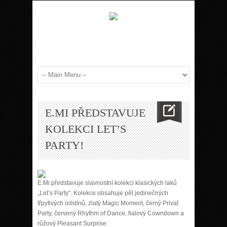
E.MI PŘEDSTAVUJE
KOLEKCI LET’S
PARTY!
E.Mi představuje slavnostní kolekci klasických laků
„Let’s Party“. Kolekce obsahuje pět jedinečných
třpytivých odstínů, zlatý Magic Moment, černý Privat
Party, červený Rhythm of Dance, fialový Cowndown a
růžový Pleasant Surprise.