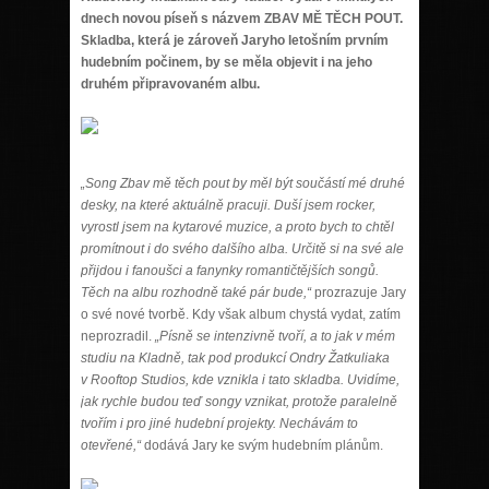
dnech novou píseň s názvem ZBAV MĚ TĚCH POUT.
Skladba, která je zároveň Jaryho letošním prvním
hudebním počinem, by se měla objevit i na jeho
druhém připravovaném albu.
„Song Zbav mě těch pout by měl být součástí mé druhé
desky, na které aktuálně pracuji. Duší jsem rocker,
vyrostl jsem na kytarové muzice, a proto bych to chtěl
promítnout i do svého dalšího alba. Určitě si na své ale
přijdou i fanoušci a fanynky romantičtějších songů.
Těch na albu rozhodně také pár bude,“
prozrazuje Jary
o své nové tvorbě. Kdy však album chystá vydat, zatím
neprozradil.
„Písně se intenzivně tvoří, a to jak v mém
studiu na Kladně, tak pod produkcí Ondry Žatkuliaka
v Rooftop Studios, kde vznikla i tato skladba. Uvidíme,
jak rychle budou teď songy vznikat, protože paralelně
tvořím i pro jiné hudební projekty. Nechávám to
otevřené,“
dodává Jary ke svým hudebním plánům.