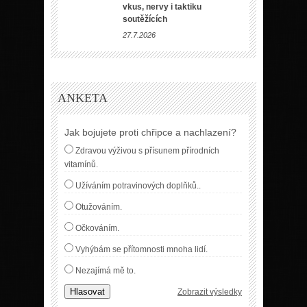
vkus, nervy i taktiku
soutěžících
27.7.2026
ANKETA
Jak bojujete proti chřipce a nachlazení?
Zdravou výživou s přísunem přírodních
vitamínů.
Užíváním potravinových doplňků..
Otužováním.
Očkováním.
Vyhýbám se přítomnosti mnoha lidí.
Nezajímá mě to.
Hlasovat
Zobrazit výsledky