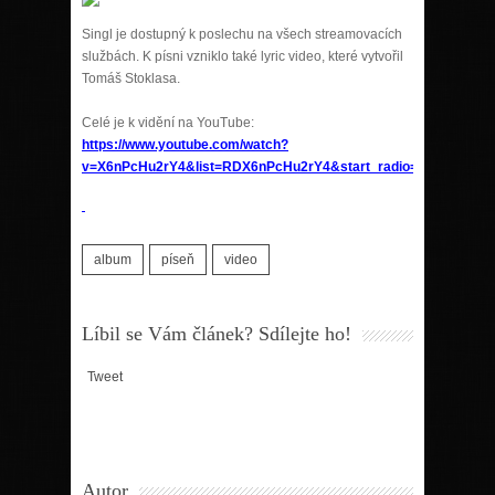
Singl je dostupný k poslechu na všech streamovacích
službách. K písni vzniklo také lyric video, které vytvořil
Tomáš Stoklasa.
Celé je k vidění na YouTube:
https://www.youtube.com/watch?
v=X6nPcHu2rY4&list=RDX6nPcHu2rY4&start_radio=1&ab_chann
album
píseň
video
Líbil se Vám článek? Sdílejte ho!
Tweet
Autor