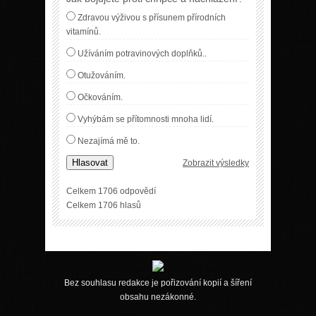
Zdravou výživou s přísunem přírodních
vitamínů.
Užíváním potravinových doplňků..
Otužováním.
Očkováním.
Vyhýbám se přítomnosti mnoha lidí.
Nezajímá mě to.
Hlasovat
Zobrazit výsledky
Celkem 1706 odpovědí
Celkem 1706 hlasů
Bez souhlasu redakce je pořizování kopií a šíření
obsahu nezákonné.