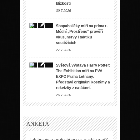
blízkosti
30.7.2026
Shopaholičky míří na prima+.
Módní „Prostřeno“ prověří
vkus, nervy i taktiku
soutěžících
27.7.2026
Světová výstava Harry Potter:
The Exhibition míří na PVA
EXPO Praha Letňany.
Představí originální kostýmy a
rekvizity z natáčení.
26.7.2026
ANKETA
Jak bojujete proti chřipce a nachlazení?