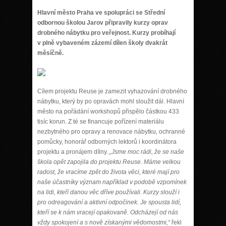
Hlavní město Praha ve spolupráci se Střední
odbornou školou Jarov připravily kurzy oprav
drobného nábytku pro veřejnost. Kurzy probíhají
v plně vybaveném zázemí dílen školy dvakrát
měsíčně.
Cílem projektu Reuse je zamezit vyhazování drobného
nábytku, který by po opravách mohl sloužit dál. Hlavní
město na pořádání workshopů přispělo částkou 433
tisíc korun. Z té se financuje pořízení materiálu
nezbytného pro opravy a renovace nábytku, ochranné
pomůcky, honorář odborných lektorů i koordinátora
projektu a pronájem dílny.
„Jsme moc rádi, že se naše
škola opět zapojila do projektu Reuse. Máme velkou
radost, že vracíme zpět do života věci, které mají pro
naše účastníky význam například v podobě vzpomínek
na lidi, kteří danou věc dříve používali. Kurzy slouží i
pro odreagování a aktivní odpočinek. Je spousta lidí,
kteří se k nám vracejí opakovaně. Odcházejí od nás
vždy spokojení a s nově získanými vědomostmi,“
řekl