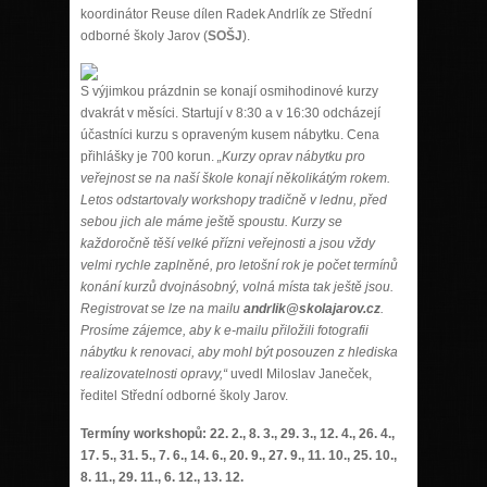
koordinátor Reuse dílen Radek Andrlík ze Střední
odborné školy Jarov (
SOŠJ
).
S výjimkou prázdnin se konají osmihodinové kurzy
dvakrát v měsíci. Startují v 8:30 a v 16:30 odcházejí
účastníci kurzu s opraveným kusem nábytku. Cena
přihlášky je 700 korun.
„Kurzy oprav nábytku pro
veřejnost se na naší škole konají několikátým rokem.
Letos odstartovaly workshopy tradičně v lednu, před
sebou jich ale máme ještě spoustu. Kurzy se
každoročně těší velké přízni veřejnosti a jsou vždy
velmi rychle zaplněné, pro letošní rok je počet termínů
konání kurzů dvojnásobný, volná místa tak ještě jsou.
Registrovat se lze na mailu
andrlik@skolajarov.cz
.
Prosíme zájemce, aby k e-mailu přiložili fotografii
nábytku k renovaci, aby mohl být posouzen z hlediska
realizovatelnosti opravy,“
uvedl Miloslav Janeček,
ředitel Střední odborné školy Jarov.
Termíny workshopů: 22. 2., 8. 3., 29. 3., 12. 4., 26. 4.,
17. 5., 31. 5., 7. 6., 14. 6., 20. 9., 27. 9., 11. 10., 25. 10.,
8. 11., 29. 11., 6. 12., 13. 12.