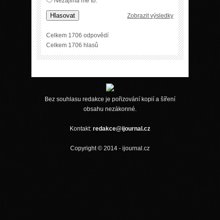
Nezajímá mě to.
Hlasovat
Zobrazit výsledky
Celkem 1706 odpovědí
Celkem 1706 hlasů
Bez souhlasu redakce je pořizování kopií a šíření
obsahu nezákonné.
Kontakt:
redakce@ijournal.cz
Copyright © 2014 - ijournal.cz