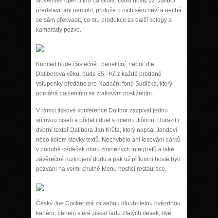
slovenské operní trio La Gioia. Další hosty už Dalibor
představit ani nemohl, protože o nich sám neví a nechá
se sám překvapit, co mu produkce za další kolegy a
kamarády pozve.
Koncert bude částečně i benefiční, neboť dle
Daliborova věku, bude 65,- Kč z každé prodané
vstupenky předáno pro Nadační fond Sudička, který
pomáhá pacientům se zrakovým postižením.
V rámci tiskové konference Dalibor zazpíval jednu
sólovou píseň a přidal i duet s dcerou Jiřinou. Dorazil i
dvorní textař Dalibora Jan Krůta, který napsal Jandovi
něco kolem stovky textů. Nechybělo ani losování dárků
v podobě cédéček obou zmíněných interpretů a také
závěrečné rozkrojení dortu a pak už přítomní hosté byli
pozváni na velmi chutné Menu hostící restaurace.
Český Joe Cocker má za sebou dlouholetou hvězdnou
kariéru, během které získal řadu Zlatých desek, dvě