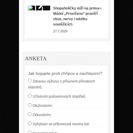
Shopaholičky míří na prima+.
Módní „Prostřeno“ prověří
vkus, nervy i taktiku
soutěžících
27.7.2026
ANKETA
Jak bojujete proti chřipce a nachlazení?
Zdravou výživou s přísunem přírodních
vitamínů.
Užíváním potravinových doplňků..
Otužováním.
Očkováním.
Vyhýbám se přítomnosti mnoha lidí.