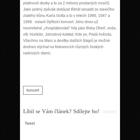
platinové desky a to za 2 miliony prodaných nosičů.
Jako jediný zpěvák dokázal třikrát sesadit ze slavičího
zlatého trůnu Karla Gotta a to v letech 1986, 1087 a
1988. oslavil čtyřtisící koncert. Jeho dnes už
nesmrtelné „chraplákovské“ hity jako třeba Oheň, voda,
vítr, Hurikán, Jahodový koktejl, Kde jsi, Padá hvězda,
Všechno na Mars a desítky dalších šlágrů je možné
dodnes slýchat na frekvencích různých českých
radiových stanic.
koncert
Líbil se Vám článek? Sdílejte ho!
Tweet