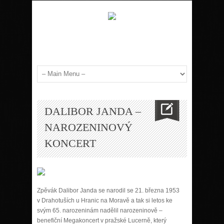
DALIBOR JANDA –
NAROZENINOVÝ
KONCERT
Zpěvák Dalibor Janda se narodil se 21. března 1953
v Drahotuších u Hranic na Moravě a tak si letos ke
svým 65. narozeninám nadělil narozeninově –
benefiční Megakoncert v pražské Lucerně, který