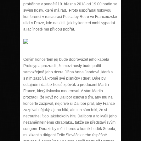
proběhne v pondělí 19. března 2018 od 19.00 hodin se
svými hosty, které má rád. Proto uspořádal tiskovou
konferenci v restauraci Putica by Retro ve Francouzské
ulici v Praze, kde nastínil, jak by koncert mohl vypadat
a jací hosté mu přijdou popřát.
Celým koncertem jej bude doprovázet jeho kapela
Prototyp a prozradil, že mezi hosty bude patřit
samozřejmě jeho dcera Jiřina Anna Jandová, která si
s ním zazpívá kromě své písničky i duet. Dále byl
odtajněn i další z hostů zpěvák a producent Martin
France, který tiskovku moderoval. A sám Martin
prozradil, že když ho Dalibor oslovil s tím, aby mu na
koncertě zazpíval, nejdříve si Dalibor přál, aby France
zazpíval nějaký z jeho hitů, ale ten sám řekl, že si
netroufne jít do jakéhokoliv hitu Dalibora a to kvůli jeho
nezaměnitelnému chrapláku., takže se představí svým
songem. Dorazit by měl i herec a komik Luděk Sobota,
muzikant a dirigent Felix Slováček nebo úspěšné