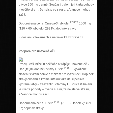
dávce 250 mg denně. Součástí balení je i karta pohody
– ověřte si s ní, že nejste ve stresu, a Vánoce mohou
začít.
FORTE
Doporučená cena: Omega-3 rybí olej
1000 mg
(120 + 60 tobolek): 299 Kč; doplněk stravy
K dostání: v lékárnách a na
www.klubzdravi.cz
Podpora pro unavené oči
Pracují vaši blízcí u počítače a trápí je unavené oči?
PLUS
Darujte jim doplněk stravy Lutein
– vyvážené
složení s vitaminem A a zinkem pro výživu očí. Doplněk
stravy obsahuje kromě luteinu také další pečlivě
vybrané látky – zeaxantin, vitaminy E. Součástí balení
je i karta pohody – ověřte si s ní, že nejste ve stresu,
a Vánoce mohou začít.
PLUS
Doporučená cena: Lutein
(70 + 50 tobolek): 499
Kč; doplněk stravy