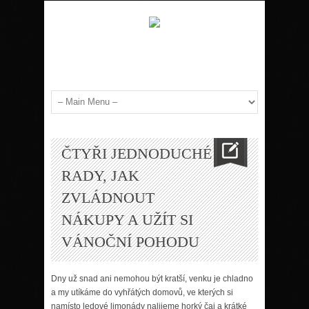
ČTYŘI JEDNODUCHÉ
RADY, JAK
ZVLÁDNOUT
NÁKUPY A UŽÍT SI
VÁNOČNÍ POHODU
Dny už snad ani nemohou být kratší, venku je chladno
a my utíkáme do vyhřátých domovů, ve kterých si
namísto ledové limonády nalijeme horký čaj a krátké