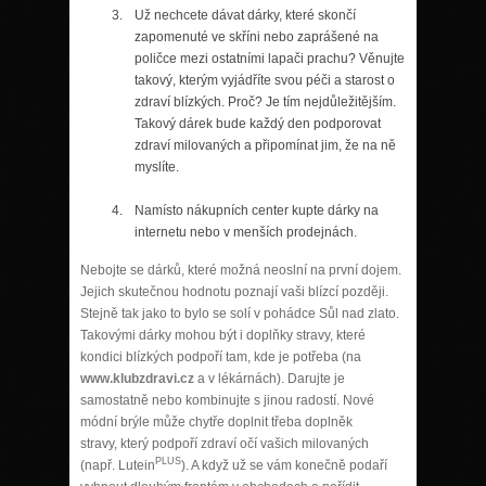
Už nechcete dávat dárky, které skončí
zapomenuté ve skříni nebo zaprášené na
poličce mezi ostatními lapači prachu? Věnujte
takový, kterým vyjádříte svou péči a starost o
zdraví blízkých. Proč? Je tím nejdůležitějším.
Takový dárek bude každý den podporovat
zdraví milovaných a připomínat jim, že na ně
myslíte.
Namísto nákupních center kupte dárky na
internetu nebo v menších prodejnách.
Nebojte se dárků, které možná neoslní na první dojem.
Jejich skutečnou hodnotu poznají vaši blízcí později.
Stejně tak jako to bylo se solí v pohádce Sůl nad zlato.
Takovými dárky mohou být i doplňky stravy, které
kondici blízkých podpoří tam, kde je potřeba (na
www.klubzdravi.cz
a v lékárnách). Darujte je
samostatně nebo kombinujte s jinou radostí. Nové
módní brýle může chytře doplnit třeba doplněk
stravy, který podpoří zdraví očí vašich milovaných
PLUS
(např. Lutein
). A když už se vám konečně podaří