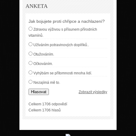
ANKETA
Jak bojujete proti chřipce a nachlazení?
Zdravou výživou s přísunem přírodních
vitamínů.
Užíváním potravinových doplňků..
Otužováním.
Očkováním.
Vyhýbám se přítomnosti mnoha lidí.
Nezajímá mě to.
Hlasovat
Zobrazit výsledky
Celkem 1706 odpovědí
Celkem 1706 hlasů