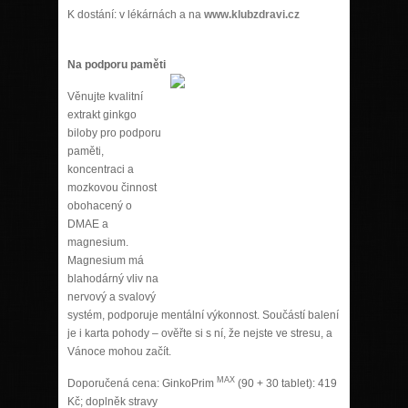
K dostání: v lékárnách a na
www.klubzdravi.cz
Na podporu paměti
Věnujte kvalitní
extrakt ginkgo
biloby pro podporu
paměti,
koncentraci a
mozkovou činnost
obohacený o
DMAE a
magnesium.
Magnesium má
blahodárný vliv na
nervový a svalový
systém, podporuje mentální výkonnost. Součástí balení
je i karta pohody – ověřte si s ní, že nejste ve stresu, a
Vánoce mohou začít.
MAX
Doporučená cena: GinkoPrim
(90 + 30 tablet): 419
Kč; doplněk stravy