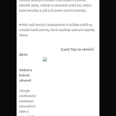
vyhnout dlouhým frontám v obchodech a pořídit
důležité dárky, můžete si následně uvařit čaj, obléct
teplé ponožky a užít si té pravé vánoční pohody.
♥ Míru vaší vánoční spokojenosti si můžete ověřit na
unikátní kartě pohody, která doplňuje vybrané doplňky
stravy.
(Last) Tipy na vánoční
dárky
Aktivní a
krásná
zároveň
Věnujte
multifunkční
kombinaci
minerálních
látek a