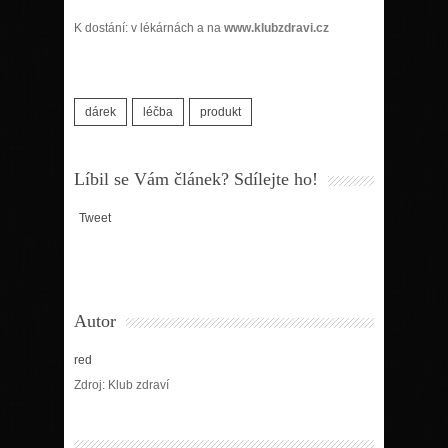
K dostání: v lékárnách a na
www.klubzdravi.cz
dárek
léčba
produkt
Líbil se Vám článek? Sdílejte ho!
Tweet
Autor
red
Zdroj: Klub zdraví