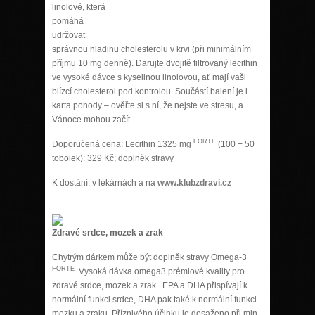
linolové, která
pomáhá
udržovat
správnou hladinu cholesterolu v krvi (při minimálním
příjmu 10 mg denně). Darujte dvojitě filtrovaný lecithin
ve vysoké dávce s kyselinou linolovou, ať mají vaši
blízcí cholesterol pod kontrolou. Součástí balení je i
karta pohody – ověřte si s ní, že nejste ve stresu, a
Vánoce mohou začít.
FORTE
Doporučená cena: Lecithin 1325 mg
(100 + 50
tobolek): 329 Kč; doplněk stravy
K dostání: v lékárnách a na
www.klubzdravi.cz
Zdravé srdce, mozek a zrak
Chytrým dárkem může být doplněk stravy Omega-3
FORTE
. Vysoká dávka omega­3 prémiové kvality pro
zdravé srdce, mozek a zrak. EPA a DHA přispívají k
normální funkci srdce, DHA pak také k normální funkci
mozku a zraku. Příznivého účinku je dosaženo při min.