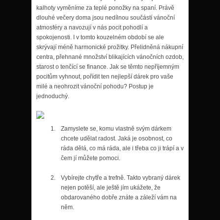
kalhoty vyměníme za teplé ponožky na spaní. Právě
dlouhé večery doma jsou nedílnou součástí vánoční
atmosféry a navozují v nás pocit pohodlí a
spokojenosti. I v tomto kouzelném období se ale
skrývají méně harmonické prožitky. Přelidněná nákupní
centra, přehnané množství blikajících vánočních ozdob,
starost o tenčící se finance. Jak se těmto nepříjemným
pocitům vyhnout, pořídit ten nejlepší dárek pro vaše
milé a neohrozit vánoční pohodu? Postup je
jednoduchý.
Zamyslete se, komu vlastně svým dárkem
chcete udělat radost. Jaká je osobnost, co
ráda dělá, co má ráda, ale i třeba co ji trápí a v
čem jí můžete pomoci.
Vybírejte chytře a trefně. Takto vybraný dárek
nejen potěší, ale ještě jím ukážete, že
obdarovaného dobře znáte a záleží vám na
něm.