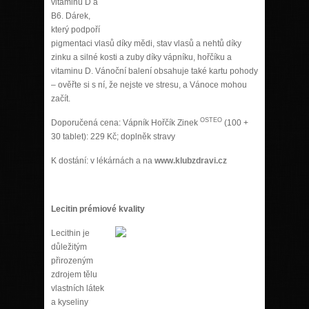
vitaminů D a
B6. Dárek,
který podpoří
pigmentaci vlasů díky mědi, stav vlasů a nehtů díky
zinku a silné kosti a zuby díky vápníku, hořčíku a
vitaminu D. Vánoční balení obsahuje také kartu pohody
– ověřte si s ní, že nejste ve stresu, a Vánoce mohou
začít.
OSTEO
Doporučená cena: Vápník Hořčík Zinek
(100 +
30 tablet): 229 Kč; doplněk stravy
K dostání: v lékárnách a na
www.klubzdravi.cz
Lecitin prémiové kvality
Lecithin je
důležitým
přirozeným
zdrojem tělu
vlastních látek
a kyseliny