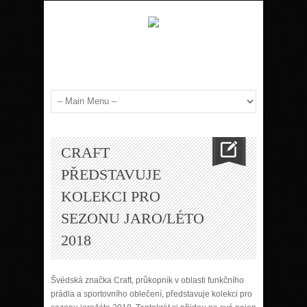
CRAFT
PŘEDSTAVUJE
KOLEKCI PRO
SEZONU JARO/LÉTO
2018
Švédská značka Craft, průkopník v oblasti funkčního
prádla a sportovního oblečení, představuje kolekci pro