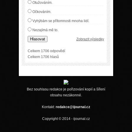
Otužováním.
Očkováním.
Vyhýbám se přítomnosti mnoha lidí.
Nezajímá mě to.
Hlasovat
Zobrazit výsledky
Celkem 1706 odpovědí
Celkem 1706 hlasů
Bez souhlasu redakce je pořizování kopií a šíření
obsahu nezákonné.
Kontakt:
redakce@ijournal.cz
Copyright © 2014 - ijournal.cz