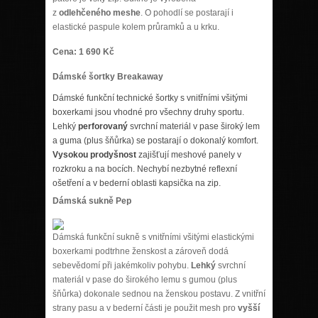
z
odlehčeného meshe
. O pohodlí se postarají i
elastické paspule kolem průramků a u krku.
Cena: 1 690 Kč
Dámské šortky Breakaway
Dámské funkční technické šortky s vnitřními všitými
boxerkami jsou vhodné pro všechny druhy sportu.
Lehký
perforovaný
svrchní materiál v pase široký lem
a guma (plus šňůrka) se postarají o dokonalý komfort.
Vysokou prodyšnost
zajišťují meshové panely v
rozkroku a na bocích. Nechybí nezbytné reflexní
ošetření a v bederní oblasti kapsička na zip.
Dámská sukně Pep
Dámská funkční sukně s vnitřními všitými elastickými
boxerkami podtrhne ženskost a zároveň dodá
sebevědomí při jakémkoliv pohybu.
Lehký
svrchní
materiál v pase do širokého lemu s gumou (plus
šňůrka) dokonale sednou na ženskou postavu. Z vnitřní
strany pasu a v bederní části je použit mesh pro
vyšší