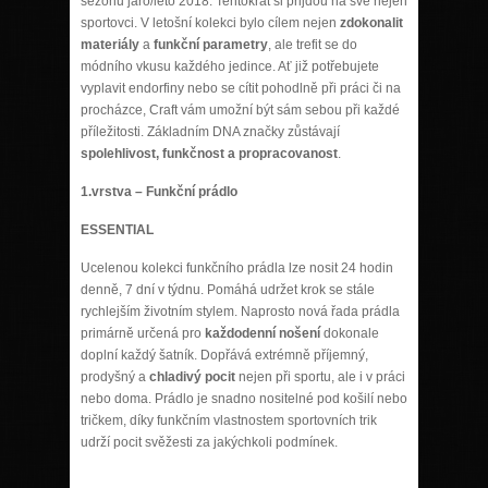
sezonu jaro/léto 2018. Tentokrát si přijdou na své nejen
sportovci. V letošní kolekci bylo cílem nejen
zdokonalit
materiály
a
funkční parametry
, ale trefit se do
módního vkusu každého jedince. Ať již potřebujete
vyplavit endorfiny nebo se cítit pohodlně při práci či na
procházce, Craft vám umožní být sám sebou při každé
příležitosti. Základním DNA značky zůstávají
spolehlivost, funkčnost a propracovanost
.
1.vrstva – Funkční prádlo
ESSENTIAL
Ucelenou kolekci funkčního prádla lze nosit 24 hodin
denně, 7 dní v týdnu. Pomáhá udržet krok se stále
rychlejším životním stylem. Naprosto nová řada prádla
primárně určená pro
každodenní nošení
dokonale
doplní každý šatník. Dopřává extrémně příjemný,
prodyšný a
chladivý pocit
nejen při sportu, ale i v práci
nebo doma. Prádlo je snadno nositelné pod košilí nebo
tričkem, díky funkčním vlastnostem sportovních trik
udrží pocit svěžesti za jakýchkoli podmínek.