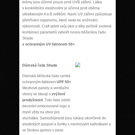
krémy jsou účinné pouze proti UVB záření. Látka
s konkrétními vlastnostmi je účinná proti oběma
ultrafialovým A a B světlům. Navíc UV záření způsobuje
přehřívání organismu, které vede ke snižování
výkonnosti. Craft splnil svůj úkol a díky pečlivě zvolené
kombinaci parametrů vytvořil novou běžeckou řadu
Shade
s ochranným UV faktorem 50+
.
Dámská řada Shade
Dámská běžecká řada vyniká
ochranným faktorem
UPF 50+
.
Meshové panely a ventilační
otvory se starají o
zvýšení
prodyšnosti
. Tuto řadu zdobí
decentní embosované logo a
myslí vždy na otvor pro
sluchátka. Samozřejmostí jsou rukávy ukončené do
elastických paspulí a šortky s meshovými kalhotkami a
se širokou gumou v pase.