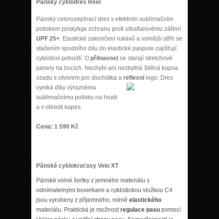
Pánský cyklodres Reel
Pánský celorozepínací dres s efektním sublimačním
potiskem poskytuje ochranu proti ultrafialovému záření
UPF 25+
. Elastické zakončení rukávů a volnější střih se
stažením spodního dílu do elastické paspule zajišťují
cyklistovi pohodlí. O
přilnavost
se starají stretchové
panely na bocích. Nechybí ani nezbytná 3dílná kapsa
vzadu s otvorem pro sluchátka a
reflexní
logo. Dre
s
vyniká díky výraznému
sublimačnímu potisku na hrudi
a v oblasti kapes.
Cena: 1 590 Kč
Pánské cyklokraťasy Velo XT
Pánské volné šortky z jemného materiálu s
odnímatelnými boxerkami a cyklistickou vložkou C4
jsou vyrobeny z příjemného, mírně
elastického
materiálu. Praktická je možnost
regulace pasu
pomocí