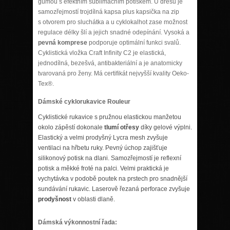
gumou s efektním sublimačním potiskem. U dresu je
samozřejmostí trojdílná kapsa plus kapsička na zip
s otvorem pro sluchátka a u cyklokalhot zase možnost
regulace délky šlí a jejich snadné odepínání. Vysoká a
pevná komprese
podporuje optimální funkci svalů.
Cyklistická vložka Craft Infinity C2 je elastická,
jednodílná, bezešvá, antibakteriální a je anatomicky
tvarovaná pro ženy. Má certifikát nejvyšší kvality Oeko-
Tex®.
Dámské cyklorukavice Rouleur
Cyklistické rukavice s pružnou elastickou manžetou
okolo zápěstí dokonale
tlumí otřesy
díky gelové výplni.
Elastický a velmi prodyšný Lycra mesh zvyšuje
ventilaci na hřbetu ruky. Pevný úchop zajišťuje
silikonový potisk na dlani. Samozřejmostí je reflexní
potisk a měkké froté na palci. Velmi praktická je
vychytávka v podobě poutek na prstech pro snadnější
sundávání rukavic. Laserově řezaná perforace zvyšuje
prodyšnost
v oblasti dlaně.
Dámská výkonnostní řada: