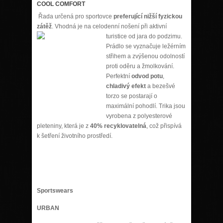
COOL COMFORT
Řada určená pro sportovce
preferující nižší fyzickou
zátěž
. Vhodná je na celodenní nošení při
aktivní
turistice od jara do podzimu.
Prádlo se vyznačuje ležérním
střihem a zvýšenou odolností
proti oděru a žmolkování.
Perfektní
odvod potu
,
chladivý efekt
a bezešvé
torzo se postarají o
maximální pohodlí. Trika jsou
vyrobena z polyesterové
pleteniny, která je z
40% recyklovatelná
, což přispívá
k šetření životního prostředí.
Sportswears
URBAN