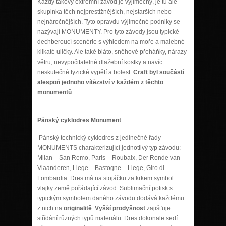
Každý takový extrémní závod je výjimečný, je tu ale
skupinka těch nejprestižnějších, nejstarších nebo
nejnáročnějších. Tyto opravdu výjimečné podniky se
nazývají MONUMENTY. Pro tyto závody jsou typické
dechberoucí scenérie s výhledem na moře a malebné
klikaté uličky. Ale také bláto, sněhové přeháňky, nárazy
větru, nevypočitatelné dlažební kostky a navíc
neskutečné fyzické vypětí a bolest.
Craft byl součástí
alespoň jednoho vítězství v každém z těchto
monumentů
.
Pánský cyklodres Monument
Pánský technický cyklodres z jedinečné řady
MONUMENTS charakterizující jednotlivý typ závodu:
Milan – San Remo, Paris – Roubaix, Der Ronde van
Vlaanderen, Liege – Bastogne – Liege, Giro di
Lombardia. Dres má na stojáčku za krkem symbol
vlajky země pořádající závod. Sublimační potisk s
typickým symbolem daného závodu dodává každému
z nich na
originalitě
.
Vyšší prodyšnost
zajišťuje
střídání různých typů materiálů. Dres dokonale sedí