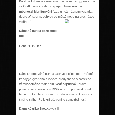
Kolekce Urban je zaměřena hlavně na ženy, právě zde
se Craftu velmi podařilo spojení
funkčnosti a
módnosti
.
Multifunkční řada
umožní ženám vypadat
dobře při sportu, pohybu ve městě nebo na procházce
v přírodě.
Dámská bunda Eaze Hood
top
Cena: 1 350 Kč
Dámská prodyšná bunda zachycující poslední módní
trendy je vyrobena z vysoce prodyšného a částečně
větruodolného
materiálu.
Voděodpudivá
úprava
povrchového materiálu DWR umožní používat bundu
téměř do každého počasí. Bunda je šita do kratšího a
širšího střihu. Reflexní ošetření je samozřejmostí.
Dámské triko Breakaway II