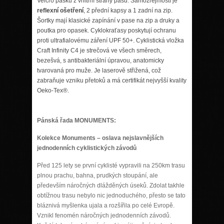
Velcro pásku z vnitřní strany pasu. Samozřejmostí je
reflexní ošetření
, 2 přední kapsy a 1 zadní na zip.
Šortky mají klasické zapínání v pase na zip a druky a
poutka pro opasek. Cyklokraťasy poskytují ochranu
proti ultrafialovému záření UPF 50+. Cyklistická vložka
Craft Infinity C4 je strečová ve všech směrech,
bezešvá, s antibakteriální úpravou, anatomicky
tvarovaná pro muže. Je laserově střižená, což
zabraňuje vzniku přetoků a má certifikát nejvyšší kvality
Oeko-Tex®.
Pánská řada MONUMENTS:
Kolekce Monuments – oslava nejslavnějších
jednodenních cyklistických závodů
Před 125 lety se první cyklisté vypravili na 250km trasu
plnou prachu, bahna, prudkých stoupání, ale
především náročných dlážděných úseků. Zdolat takhle
obtížnou trasu nebylo nic jednoduchého, přesto se tato
bláznivá myšlenka ujala a rozšířila po celé Evropě.
Vznikl fenomén náročných jednodenních závodů.