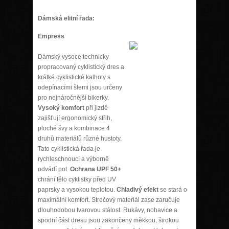
Dámská elitní řada:
Empress
Dámský vysoce technicky
propracovaný cyklistický dres a
krátké cyklistické kalhoty s
odepínacími šlemi jsou určeny
pro nejnáročnější bikerky.
Vysoký komfort
při jízdě
zajišťují ergonomický střih,
ploché švy a kombinace 4
druhů materiálů různé hustoty.
Tato cyklistická řada je
rychleschnoucí a výborně
odvádí pot.
Ochrana UPF 50+
chrání tělo cyklistky před UV
paprsky a vysokou teplotou.
Chladivý efekt
se stará o
maximální komfort. Strečový materiál zase zaručuje
dlouhodobou tvarovou stálost. Rukávy, nohavice a
spodní část dresu jsou zakončeny měkkou, širokou