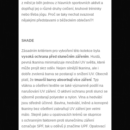
z měst je běh jednou z hlavních sportovních aktivit a
doplňují jej o různé druhy cvičení, kruhové tréninky
nebo třeba jógu. Proč se taky nechat svazovat
nějakými představami o běžeckém oblečení?!
SHADE
Zásadním kritériem pro vytvoření této kolekce byla
vysoká ochrana před slunečním zářením
. Hustá,
pevná tkanina minimalizuje množství UV světla, které
může projít skrz oděv. Nejen silnější tkanina, ale i
dobře zvolená barva se postarají o snížení UV. Obecně
platí, že
tmavší barvy absorbují více záření
. Typ
vlákna a ošetření textilie se také významně podílí na
narušování UV záření. O aktivní ochranu proti slunci se
výborně postarají polyester a nylon. Vlna a hedvábí
jsou středně účinné. Bavlna, hedvábí, lněné a konopné
tkaniny bez ošetření zabraňují UV záření jen velmi
málo. Stejně jako u opalovacích krémů se stupnice
s ochranným faktorem proti slunečnímu záření
označuje SPF, tak u oděvů ji značíme UPF. Opalovací