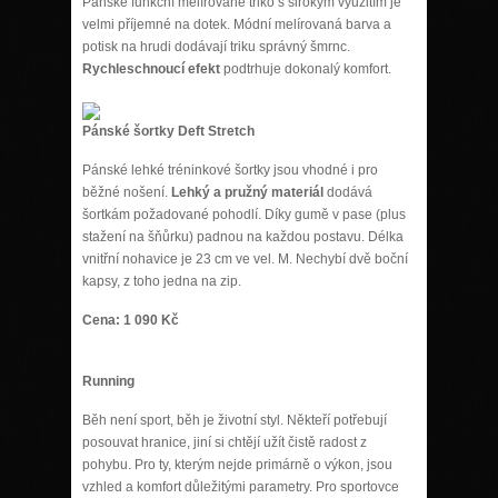
Pánské funkční melírované triko s širokým využitím je
velmi příjemné na dotek. Módní melírovaná barva a
potisk na hrudi dodávají triku správný šmrnc.
Rychleschnoucí efekt
podtrhuje dokonalý komfort.
Pánské šortky Deft Stretch
Pánské lehké tréninkové šortky jsou vhodné i pro
běžné nošení.
Lehký a pružný materiál
dodává
šortkám požadované pohodlí. Díky gumě v pase (plus
stažení na šňůrku) padnou na každou postavu. Délka
vnitřní nohavice je 23 cm ve vel. M. Nechybí dvě boční
kapsy, z toho jedna na zip.
Cena: 1 090 Kč
Running
Běh není sport, běh je životní styl. Někteří potřebují
posouvat hranice, jiní si chtějí užít čistě radost z
pohybu. Pro ty, kterým nejde primárně o výkon, jsou
vzhled a komfort důležitými parametry. Pro sportovce