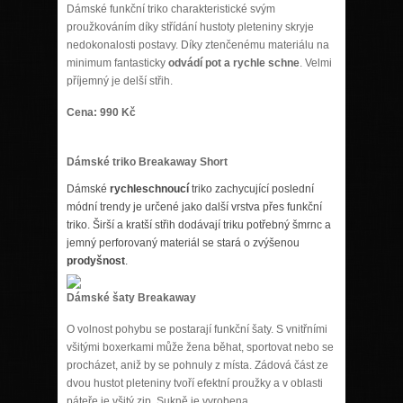
Dámské funkční triko charakteristické svým
proužkováním díky střídání hustoty pleteniny skryje
nedokonalosti postavy. Díky ztenčenému materiálu na
minimum fantasticky
odvádí pot a rychle schne
. Velmi
příjemný je delší střih.
Cena: 990 Kč
Dámské triko
Breakaway Short
Dámské
rychleschnoucí
triko zachycující poslední
módní trendy je určené jako další vrstva přes funkční
triko. Širší a kratší střih dodávají triku potřebný šmrnc a
jemný perforovaný materiál se stará o zvýšenou
prodyšnost
.
Dámské šaty Breakaway
O volnost pohybu se postarají funkční šaty. S vnitřními
všitými boxerkami může žena běhat, sportovat nebo se
procházet, aniž by se pohnuly z místa. Zádová část ze
dvou hustot pleteniny tvoří efektní proužky a v oblasti
páteře je všitý zip. Sukně je vyrobena