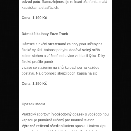
odvod potu
. Samozřejmostí je reflexní ošetření a malá
kapsička na elasťácích.
Cena: 1 190 Kč
Dámské kalhoty Eaze Track
Dámské funkční
stretchové
kalhoty jsou určeny na
široké využití. Volnost pohybu dodává
volný střih
kolem stehen a zúžené nohavice v oblasti lýtka. Díky
široké prošité gumě
v pase se stažením na šňůrku padnou na každou
postavu. Na drobnosti slouží boční kapsa na zip.
Cena: 1 190 Kč
Opasek Media
Praktický sportovní
voděodolný
opasek s voděodolnou
kapsou je primárně určený pro mobilní telefon.
Výrazné reflexní ošetření
kolem opasku i kolem zipu