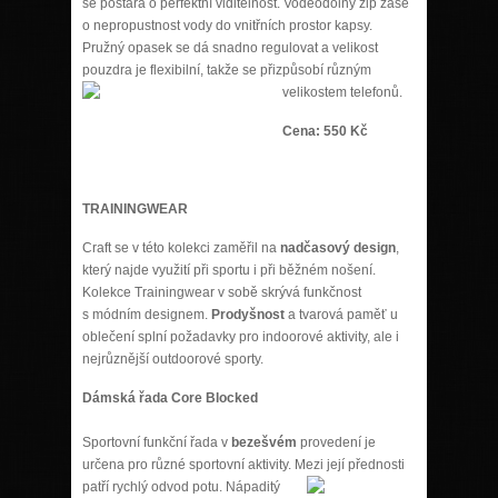
se postará o perfektní viditelnost. Voděodolný zip zase
o nepropustnost vody do vnitřních prostor kapsy.
Pružný opasek se dá snadno regulovat a velikost
pouzdra je flexibilní, takže se přizpůsobí různým
velikostem telefonů.
Cena: 550 Kč
TRAININGWEAR
Craft se v této kolekci zaměřil na
nadčasový design
,
který najde využití při sportu i při běžném nošení.
Kolekce Trainingwear v sobě skrývá funkčnost
s módním designem.
Prodyšnost
a tvarová paměť u
oblečení splní požadavky pro indoorové aktivity, ale i
nejrůznější outdoorové sporty.
Dámská řada Core Blocked
Sportovní funkční řada v
bezešvém
provedení je
určena pro různé sportovní aktivity. Mezi její
přednosti
patří rychlý odvod potu. Nápaditý