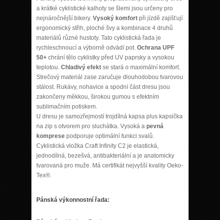
a krátké cyklistické kalhoty se šlemi jsou určeny pro
nejnáročnější bikery.
Vysoký komfort
při jízdě zajišťují
ergonomický střih, ploché švy a kombinace 4 druhů
materiálů různé hustoty. Tato cyklistická řada je
rychleschnoucí a výborně odvádí pot.
Ochrana UPF
50+
chrání tělo cyklistky před UV paprsky a vysokou
teplotou.
Chladivý efekt
se stará o maximální komfort.
Strečový materiál zase zaručuje dlouhodobou tvarovou
stálost. Rukávy, nohavice a spodní část dresu jsou
zakončeny měkkou, širokou gumou s efektním
sublimačním potiskem.
U dresu je samozřejmostí trojdílná kapsa plus kapsička
na zip s otvorem pro sluchátka. Vysoká a
pevná
komprese
podporuje optimální funkci svalů.
Cyklistická vložka Craft Infinity C2 je elastická,
jednodílná, bezešvá, antibakteriální a je anatomicky
tvarovaná pro muže. Má certifikát nejvyšší kvality Oeko-
Tex®.
Pánská výkonnostní řada: