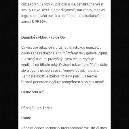
což zabraňuje vzniku přetoků a má certifikát nejvyšší
kvality Oeko-Tex®. Samozřejmostí jsou kapsy, reflexní
logo, sublimační potisk a ochrana proti ultrafialovému
záření
UPF 50+
.
Dámské cyklorukavice
Go
Cyklistické rukavice s pružnou elastickou manžetou
okolo zápěstí dokonale
tlumí otřesy
díky gelové výplni.
Elastický a velmi prodyšný Lycra mesh zvyšuje
ventilaci na hřbetu ruky. Otvírání rukavic zajišťuje suchý
zip a pevný úchop zase silikonový potisk na dlani.
Samozřejmostí je měkké froté na palci. Laserově
řezaná perforace zvyšuje
prodyšnost
v oblasti dlaně.
Cena: 590 Kč
Pánská elitní řada:
Route
Pánský vysoce technicky propracovaný cyklistický dres