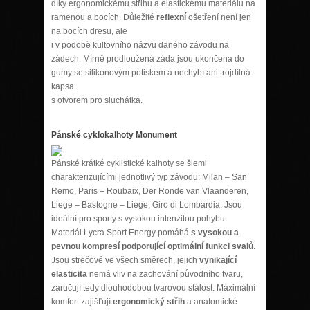
díky ergonomickému střihu a elastickému materiálu na
ramenou a bocích. Důležité
reflexní
ošetření není jen
na bocích dresu, ale
i v podobě kultovního názvu daného závodu na
zádech. Mírně prodloužená záda jsou ukončena do
gumy se silikonovým potiskem a nechybí ani trojdílná
kapsa
s otvorem pro sluchátka.
Pánské cyklokalhoty Monument
Pánské krátké cyklistické kalhoty se šlemi
charakterizujícími jednotlivý typ závodu: Milan – San
Remo, Paris – Roubaix, Der Ronde van Vlaanderen,
Liege – Bastogne – Liege, Giro di Lombardia. Jsou
ideální pro sporty s vysokou intenzitou pohybu.
Materiál Lycra Sport Energy pomáhá
s vysokou a
pevnou kompresí podporující optimální funkci svalů
.
Jsou strečové ve všech směrech, jejich
vynikající
elasticita
nemá vliv na zachování původního tvaru,
zaručují tedy dlouhodobou tvarovou stálost. Maximální
komfort zajišťují
ergonomický střih
a anatomické