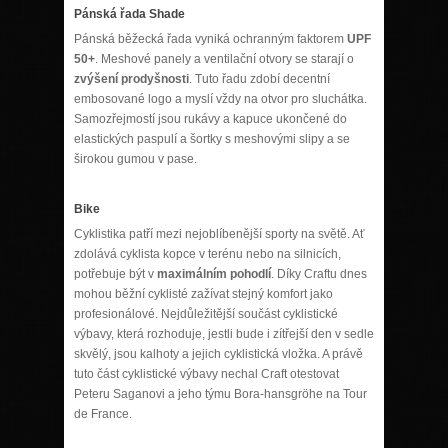
Pánská řada Shade
Pánská běžecká řada vyniká ochranným faktorem
UPF
50+
. Meshové panely a ventilační otvory se starají o
zvýšení prodyšnosti
. Tuto řadu zdobí decentní
embosované logo a myslí vždy na otvor pro sluchátka.
Samozřejmostí jsou rukávy a kapuce ukončené do
elastických paspulí a šortky s meshovými slipy a se
širokou gumou v pase.
Bike
Cyklistika patří mezi nejoblíbenější sporty na světě. Ať
zdolává cyklista kopce v terénu nebo na silnicích,
potřebuje být v
maximálním pohodlí
. Díky Craftu dnes
mohou běžní cyklisté zažívat stejný komfort jako
profesionálové. Nejdůležitější součást cyklistické
výbavy, která rozhoduje, jestli bude i zítřejší den v sedle
skvělý, jsou kalhoty a jejich cyklistická vložka. A právě
tuto část cyklistické výbavy nechal Craft otestovat
Peteru Saganovi a jeho týmu Bora-hansgröhe na Tour
de France.