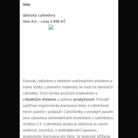
Velo
dámský cyklodres
Velo Art – cena 1 890 Kč
Dámský cyklodres s efektním sublimačním potiskem a
volné šortky z jemného materiálu se hodí na rekreační
cyklistiku. Dres vyniká pružným materiálem s
chladivým efektem
a dobrou
prodyšností
. Pohodlí
zajišťuje ergonomicky tvarovaný límec a odlehčené
mesh panely v podpaží. Cyklošortky s vysokým pasem
jsou vybaveny odnímatelnými boxerkami s cyklistickou
vložkou C4. Cyklistická vložka je strečová ve všech
směrech, bezešvá, s antibakteriální úpravou,
anatomicky tvarovaná pro ženy. Je laserově střižená,