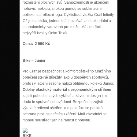
rozmístění plochých švů. Samozřejmostí je ukončení
nohavic měkkou, širokou gumou se sublimačním
potiskem a reflexní loga. Cyklistická vložka Craft Infinity
C2 je elastická, jednodílná, bezešvá, antibakteriální a
je anatomicky tvarovaná pro muže. Má certifikát
nejvyšší kvality Oeko-Tex®.
Cena: 2 990 Kč
Bike – Junior
Pro Craft je bezpečnost a komfort dětského funkčního
oblečení stejně důležitý jako u dospělých sportovců,
proto i v letošní sezoně nabízí oblíbenou kolekci Junior.
Odolný elastický materiál
s
ergonomickým střihem
zajistí pohodlí malých cyklistů a závodní design jim
dodá to správné sebevědomí. Bezpečnost zajistí
výrazné reflexní ošetření a o pokožku se postará
ochrana proti slunečnímu záření. Malí závodníci se
mohou soustředit jen na radost z pohybu.
BIKE