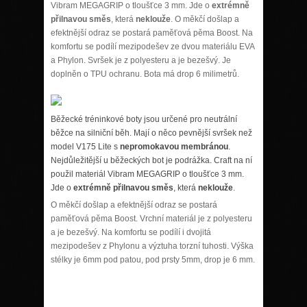
Vibram MEGAGRIP o tloušťce 3 mm. Jde o
extrémně
přilnavou směs
, která
neklouže
. O měkčí došlap a
efektnější odraz se postará paměťová pěma Boost. Na
komfortu se podílí mezipodešev ze dvou materiálu EVA
a Phylon. Svršek je z polyesteru a je bezešvý. Je
doplněn o TPU ochranu. Bota má drop 6 milimetrů.
Běžecké tréninkové boty jsou určené pro neutrální
běžce na silniční běh. Mají o něco pevnější svršek než
model V175 Lite s
nepromokavou membránou
.
Nejdůležitější u běžeckých bot je podrážka. Craft na ní
použil materiál Vibram MEGAGRIP o tloušťce 3 mm.
Jde o
extrémně přilnavou směs
, která
neklouže
.
O měkčí došlap a efektnější odraz se postará
paměťová pěma Boost. Vrchní materiál je z polyesteru
a je bezešvý. Na komfortu se podílí i dvojitá
mezipodešev z Phylonu a výztuha torzní tuhosti. Výška
stélky je 6mm pod patou, pod prsty 5mm, drop je 6 mm.