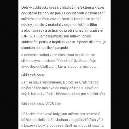
Dětský cyklistický dres s
chladivým efektem
a krátké
cyklistické kalhoty do pasu s cyklistickou vložkou sedí
každému malému závodníkovi. O komfort se starají
odolný, elastický materiál v ergonomickém střihu
s plochými švy a
ochranou proti slunečnímu záření
(UPF50+). Samozřejmostí jsou reflexní prvky,
sublimační potisk a trojdílná kapsa. Spodní díl dresu je
ukončen do elastické paspule
a nohavice kalhot zase elastickou manžetou se
silikonovým potiskem. Pohodlí při jízdě zaručuje
cyklovložka Craft Light, která je odolná vůči potu.
Běžecká obuv
Běh se stává fenoménem, a proto se Craft rozhodl
obléci běžce doslova od hlavy až k patě. Nově do
svých kolekcí zařadil i běžeckou obuv pro silniční běh.
Běžecká obuv V175 Lite
Běžecké tréninkové boty jsou určené pro neutrální
běžce na silniční běh. Jednou z nejdůležitějších věcí
u běžecké boty je podešev. Craft na ní použil materiál