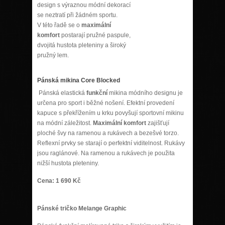
design s výraznou módní dekorací
se neztratí při žádném sportu.
V této řadě se o
maximální
komfort
postarají pružné paspule,
dvojitá hustota pleteniny a široký
pružný lem.
Pánská mikina Core Blocked
Pánská elastická
funkční
mikina módního designu je
určena pro sport i běžné nošení. Efektní provedení
kapuce s překřížením u krku povyšují sportovní mikinu
na módní záležitost.
Maximální komfort
zajišťují
ploché švy na ramenou a rukávech a bezešvé torzo.
Reflexní prvky se starají o perfektní viditelnost. Rukávy
jsou raglánové. Na ramenou a rukávech je použita
nižší hustota pleteniny.
Cena: 1 690 Kč
Pánské tričko
Melange Graphic