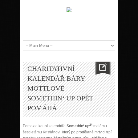
CHARITATIVNÍ
KALENDÁŘ BÁRY
MOTTLOVÉ
SOMETHIN‘ UP OPĚT
POMÁHÁ
24
Pomozte koupí kalendáře
Somethin‘ up
malému
šestiletému Kristiánovi, který po prodělané mrtvici trpí