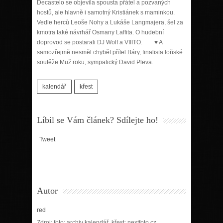
Decastelo se objevila spousta přátel a pozvaných
hostů, ale hlavně i samotný Kristiánek s maminkou.
Vedle herců Leoše Nohy a Lukáše Langmajera, šel za
kmotra také návrhář Osmany Laffita. O hudební
doprovod se postarali DJ Wolf a VIIITO. ♥ A
samozřejmě nesměl chybět přítel Báry,
finalista loňské
soutěže Muž roku, sympatický David Pleva.
kalendář
křest
Líbil se Vám článek? Sdílejte ho!
Tweet
Autor
red
Zdroj: foto: archiv kalendář, křest: nextfoto.cz