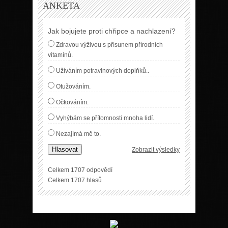
ANKETA
Jak bojujete proti chřipce a nachlazení?
Zdravou výživou s přísunem přírodních
vitamínů.
Užíváním potravinových doplňků..
Otužováním.
Očkováním.
Vyhýbám se přítomnosti mnoha lidí.
Nezajímá mě to.
Hlasovat
Zobrazit výsledky
Celkem 1707 odpovědí
Celkem 1707 hlasů