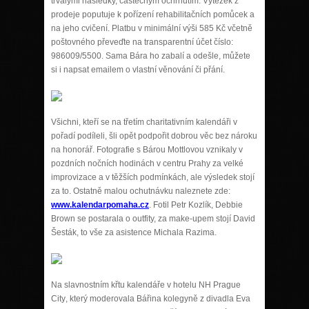
trvalými následky, částečným ochrnutím. Výtěžek z
prodeje poputuje k pořízení rehabilitačních pomůcek a
na jeho cvičení. Platbu v minimální výši 585 Kč včetně
poštovného převeďte na transparentní účet číslo:
986009/5500. Sama Bára ho zabalí a odešle, můžete
si i napsat emailem o vlastní věnování či přání.
Všichni, kteří se na třetím charitativním kalendáři v
pořadí podíleli, šli opět podpořit dobrou věc bez nároku
na honorář. Fotografie s Bárou Mottlovou vznikaly v
pozdních nočních hodinách v centru Prahy za velké
improvizace a v těžších podmínkách, ale výsledek stojí
za to. Ostatně malou ochutnávku naleznete zde:
www.kalendarpomaha.cz
. Fotil Petr Kozlík, Debbie
Brown se postarala o outfity, za make-upem stojí David
Šesták, to vše za asistence Michala Razima.
Na slavnostním křtu kalendáře v
hotelu NH Prague
City
, který moderovala Bářina kolegyně z divadla Eva