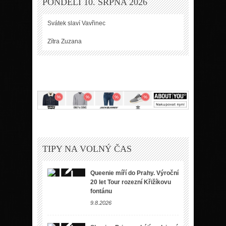
PONDĚLÍ 10. SRPNA 2026
Svátek slaví
Vavřinec
Zítra
Zuzana
TIPY NA VOLNÝ ČAS
Queenie míří do Prahy. Výroční
20 let Tour rozezní Křižíkovu
fontánu
9.8.2026