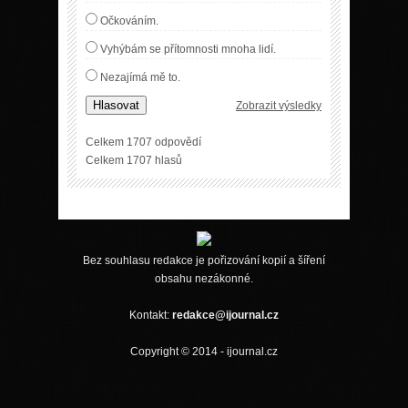
Očkováním.
Vyhýbám se přítomnosti mnoha lidí.
Nezajímá mě to.
Hlasovat
Zobrazit výsledky
Celkem 1707 odpovědí
Celkem 1707 hlasů
Bez souhlasu redakce je pořizování kopií a šíření
obsahu nezákonné.
Kontakt:
redakce@ijournal.cz
Copyright © 2014 - ijournal.cz