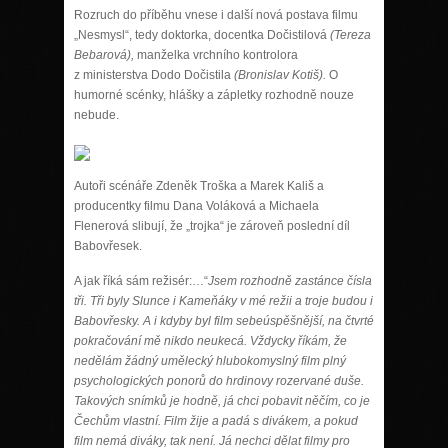
Rozruch do příběhu vnese i další nová postava filmu
„Nesmysl“, tedy doktorka, docentka Dočistilová
(Tereza
Bebarová),
manželka vrchního kontrolora
z ministerstva Dodo Dočistila
(Bronislav Kotiš).
O
humorné scénky, hlášky a zápletky rozhodně nouze
nebude.
Autoři scénáře Zdeněk Troška a Marek Kališ a
producentky filmu Dana Voláková a Michaela
Flenerová slibují, že „trojka“ je zároveň poslední díl
Babovřesek.
A jak říká sám režisér:…“
Jsem rozhodně zastánce čísla
tři. Tři byly Slunce i Kameňáky v mé režii a troje budou i
Babovřesky. A i kdyby byl film sebeúspěšnější, na čtvrté
pokračování mě nikdo neukecá. Vždycky říkám, že
nedělám žádný umělecký hlubokomyslný film plný
psychologických ponorů do hrdinovy rozervané duše.
Takových snímků je hodně, já chci pobavit něčím, co je
Čechům vlastní.
Film
žije
a padá s divákem, a pokud
film nemá diváky, tak není. Já nechci dělat filmy pro