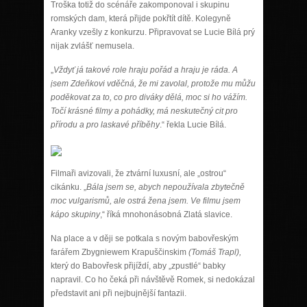
Troška totiž do scénáře zakomponoval i skupinu
romských dam, která přijde pokřtít dítě. Kolegyně
Aranky vzešly z konkurzu. Připravovat se Lucie Bílá prý
nijak zvlášť nemusela.
„
Vždyť já takové role hraju pořád a hraju je ráda. A
jsem Zdeňkovi vděčná, že mi zavolal, protože mu můžu
poděkovat za to, co pro diváky dělá, moc si ho vážím.
Točí krásné filmy a pohádky, má neskutečný cit pro
přírodu a pro laskavé příběhy
.“ řekla Lucie Bílá.
Filmaři avizovali, že ztvární luxusní, ale „ostrou“
cikánku. „
Bála jsem se, abych nepoužívala zbytečně
moc vulgarismů, ale ostrá žena jsem. Ve filmu jsem
kápo skupiny
,“ říká mnohonásobná Zlatá slavice.
Na place a v ději se potkala s novým babovřeským
farářem Zbygniewem Krapuščinskim
(Tomáš Trapl),
který do Babovřesk přijíždí, aby „zpustlé“ babky
napravil. Co ho čeká při návštěvě Romek, si nedokázal
představit ani při nejbujnější fantazii.