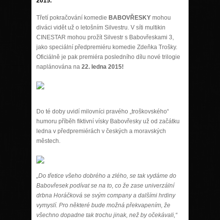
2015.
Třetí pokračování komedie
BABOVŘESKY
mohou
diváci vidět už o letošním Silvestru. V síti multikin
CINESTAR mohou prožít Silvestr s Babovřeskami 3,
jako speciální předpremiéru komedie Zdeňka Trošky.
Oficiálně je pak premiéra posledního dílu nové trilogie
naplánována na
22. ledna 2015!
Do té doby uvidí milovníci pravého „troškovského“
humoru příběh fiktivní vísky Babovřesky už od začátku
ledna v předpremiérách v českých a moravských
městech.
„Do třetice všeho dobrého a zlého, se tak vydáme do
Babovřesek podívat se na to, co že zase univerzální
drbna Horáčková se svým company a dalšími hrdiny
vymyslí. Pro některé bude možná překvapením, že
všechno dopadne tak trochu jinak, než by očekávali,“