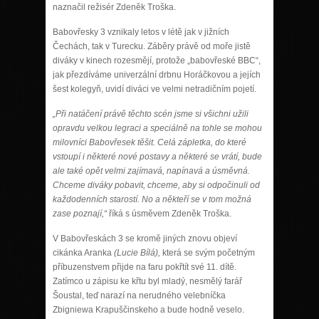
naznačil režisér Zdeněk Troška.
Babovřesky 3 vznikaly letos v létě jak v jižních
Čechách, tak v Turecku. Záběry právě od moře jistě
diváky v kinech rozesmějí, protože „babovřeské BBC“,
jak přezdíváme univerzální drbnu Horáčkovou a jejích
šest kolegyň, uvidí diváci ve velmi netradičním pojetí.
„Při natáčení právě těchto scén jsme si všichni užili
opravdu velkou legraci a speciálně na tohle se mohou
milovníci Babovřesek těšit. Celá zápletka, do které
vstoupí i některé nové postavy a některé se vrátí, bude
ale také opět velmi zajímavá, napínavá a úsměvná.
Chceme diváky pobavit, chceme, aby si odpočinuli od
každodenních starostí. No a někteří se v tom možná
zase poznají,“
říká s úsměvem Zdeněk Troška.
V Babovřeskách 3 se kromě jiných znovu objeví
cikánka Aranka
(Lucie Bílá),
která se svým početným
příbuzenstvem přijde na faru pokřtít své 11. dítě.
Zatímco u zápisu ke křtu byl mladý, nesmělý farář
Šoustal, teď narazí na nerudného velebníčka
Zbigniewa Krapuščinskeho a bude hodně veselo.