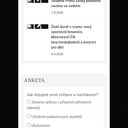
Skupina Prima zahájí podzimní
sezónu ve velkém
7.8.2026
Žluté lázně v srpnu: nový
sportovní fenomén,
Mistrovství ČR
beachvolejbalistů a koncert
pro děti
6.8.2026
ANKETA
Jak bojujete proti chřipce a nachlazení?
Zdravou výživou s přísunem přírodních
vitamínů.
Užíváním potravinových doplňků..
Otužováním.