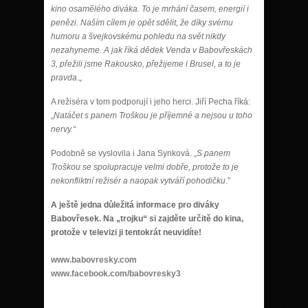
kino osamělého diváka. To je mrhání časem, energií i
penězi.
Naším cílem je opět sdělit, že díky svému
humoru a švejkovskému pohledu na svět nikdy
nezahyneme. A jak říká dědek Venda v Babovřeskách
3, přežili jsme Rakousko, přežijeme i Brusel, a to je
pravda.
„
A režiséra v tom podporují i jeho herci. Jiří Pecha říká:
„
Natáčet s panem Troškou je příjemné a nejsou u toho
nervy.“
Podobně se vyslovila i Jana Synková. „
S panem
Troškou se spolupracuje velmi dobře, protože to je
nekonfliktní režisér a naopak vytváří pohodičku
.”
A ještě jedna důležitá informace pro diváky
Babovřesek. Na „trojku“ si zajděte určitě do kina,
protože v televizi ji tentokrát neuvidíte!
www.babovresky.com
www.facebook.com/babovresky3