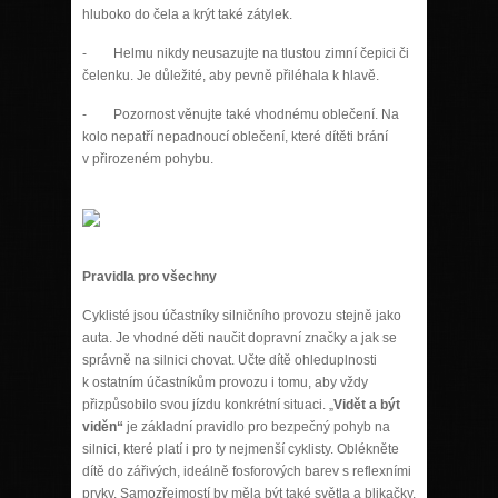
hluboko do čela a krýt také zátylek.
- Helmu nikdy neusazujte na tlustou zimní čepici či
čelenku. Je důležité, aby pevně přiléhala k hlavě.
- Pozornost věnujte také vhodnému oblečení. Na
kolo nepatří nepadnoucí oblečení, které dítěti brání
v přirozeném pohybu.
Pravidla pro všechny
Cyklisté jsou účastníky silničního provozu stejně jako
auta. Je vhodné děti naučit dopravní značky a jak se
správně na silnici chovat. Učte dítě ohleduplnosti
k ostatním účastníkům provozu i tomu, aby vždy
přizpůsobilo svou jízdu konkrétní situaci. „
Vidět a být
viděn“
je základní pravidlo pro bezpečný pohyb na
silnici, které platí i pro ty nejmenší cyklisty. Oblékněte
dítě do zářivých, ideálně fosforových barev s reflexními
prvky. Samozřejmostí by měla být také světla a blikačky.