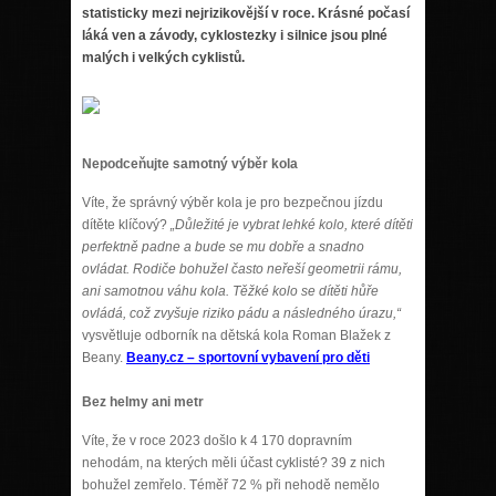
statisticky mezi nejrizikovější v roce. Krásné počasí
láká ven a závody, cyklostezky i silnice jsou plné
malých i velkých cyklistů.
Nepodceňujte samotný výběr kola
Víte, že správný výběr kola je pro bezpečnou jízdu
dítěte klíčový?
„Důležité je vybrat lehké kolo, které dítěti
perfektně padne a bude se mu dobře a snadno
ovládat. Rodiče bohužel často neřeší geometrii rámu,
ani samotnou váhu kola. Těžké kolo se dítěti hůře
ovládá, což zvyšuje riziko pádu a následného úrazu,“
vysvětluje odborník na dětská kola Roman Blažek z
Beany.
Beany.cz – sportovní vybavení pro děti
Bez helmy ani metr
Víte, že v roce 2023 došlo k 4 170 dopravním
nehodám, na kterých měli účast cyklisté? 39 z nich
bohužel zemřelo. Téměř 72 % při nehodě nemělo