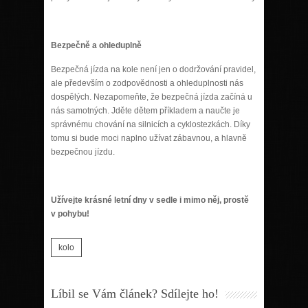
Bezpečně a ohleduplně
Bezpečná jízda na kole není jen o dodržování pravidel,
ale především o zodpovědnosti a ohleduplnosti nás
dospělých. Nezapomeňte, že bezpečná jízda začíná u
nás samotných. Jděte dětem příkladem a naučte je
správnému chování na silnicích a cyklostezkách. Díky
tomu si bude moci naplno užívat zábavnou, a hlavně
bezpečnou jízdu.
Užívejte krásné letní dny v sedle i mimo něj, prostě
v pohybu!
kolo
Líbil se Vám článek? Sdílejte ho!