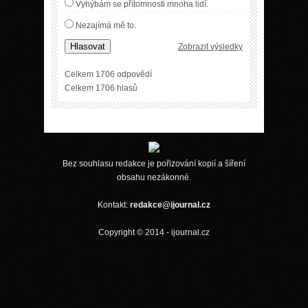
Vyhýbám se přítomnosti mnoha lidí.
Nezajímá mě to.
Hlasovat
Zobrazit výsledky
Celkem 1706 odpovědí
Celkem 1706 hlasů
Bez souhlasu redakce je pořizování kopií a šíření
obsahu nezákonné.
Kontakt:
redakce@ijournal.cz
Copyright © 2014 - ijournal.cz