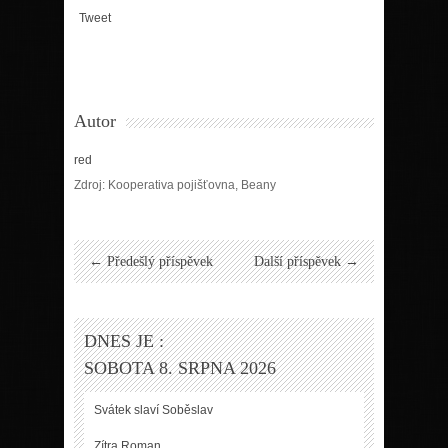
Tweet
Autor
red
Zdroj: Kooperativa pojišťovna, Beany
← Předešlý příspěvek
Další příspěvek →
DNES JE :
SOBOTA 8. SRPNA 2026
Svátek slaví
Soběslav
Zítra
Roman