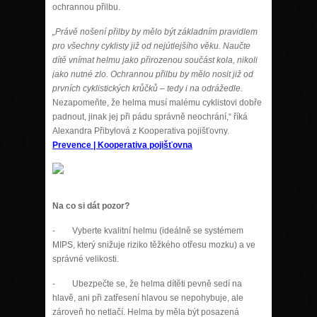
ochrannou přilbu.
„Právě nošení přilby by mělo být základním pravidlem
pro všechny cyklisty již od nejútlejšího věku. Naučte
dítě vnímat helmu jako přirozenou součást kola, nikoli
jako nutné zlo. Ochrannou přilbu by mělo nosit již od
prvních cyklistických krůčků – tedy i na odrážedle.
Nezapomeňte, že helma musí malému cyklistovi dobře
padnout, jinak jej při pádu správně neochrání,“ říká
Alexandra Přibylová z Kooperativa pojišťovny.
Prevence | Kooperativa pojišťovna
Na co si dát pozor?
- Vyberte kvalitní helmu (ideálně se systémem
MIPS, který snižuje riziko těžkého otřesu mozku) a ve
správné velikosti.
- Ubezpečte se, že helma dítěti pevně sedí na
hlavě, ani při zatřesení hlavou se nepohybuje, ale
zároveň ho netlačí. Helma by měla být posazená