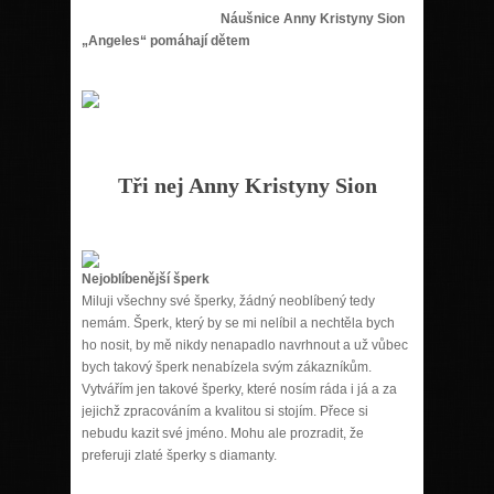
Náušnice Anny Kristyny Sion
„Angeles“ pomáhají dětem
Tři nej Anny Kristyny Sion
Nejoblí
ben
ější š
perk
Miluji všechny své šperky, žádný neoblíbený tedy
nemám. Šperk, který by se mi nelíbil a nechtěla bych
ho nosit, by mě nikdy nenapadlo navrhnout a už vůbec
bych takový šperk nenabízela svým zákazníkům.
Vytvářím jen takové šperky, které nosím ráda i já a za
jejichž zpracováním a kvalitou si stojím. Přece si
nebudu kazit své jméno. Mohu ale prozradit, že
preferuji zlaté šperky s diamanty.