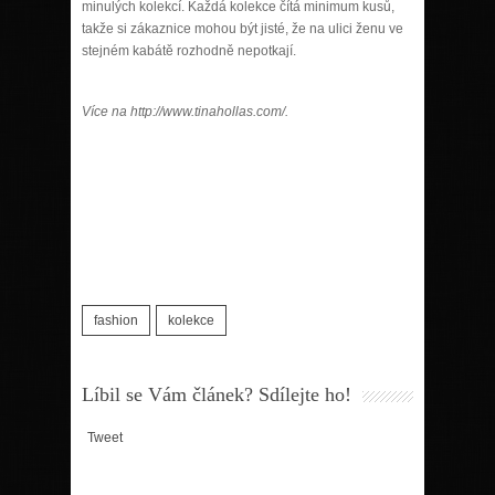
minulých kolekcí. Každá kolekce čítá minimum kusů,
takže si zákaznice mohou být jist
é
, že na ulici ženu ve
stejn
é
m kabátě rozhodně nepotkají.
Ví
ce na http://www.tinahollas.com/.
fashion
kolekce
Líbil se Vám článek? Sdílejte ho!
Tweet