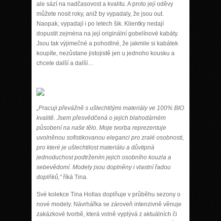
ale sází na nadčasovost a kvalitu. A proto její oděvy
můžete nosit roky, aniž by vypadaly, že jsou out.
Naopak, vypadají i po letech šik. Klientky nedají
dopustit zejména na její originální gobelínové kabáty.
Jsou tak výjimečné a pohodlné, že jakmile si kabátek
koupíte, nezůstane jistojistě jen u jednoho kousku a
chcete další a další…
„Pracuji převážně s ušlechtilými materiály ve 100% BIO
kvalitě. Jsem přesvědčená o jejich blahodárném
působení na naše tělo. Moje tvorba reprezentuje
uvolněnou sofistikovanou eleganci pro zralé osobnosti,
pro které je ušlechtilost materi
álu a důvtipná
jednoduchost podtržením jejich osobního kouzla a
sebevědomí. Modely jsou doplněny i vlastní řadou
doplňků,“
říká Tina.
Sv
é
kolekce Tina Hollas doplňuje v průběhu sezony o
nov
é
modely. Návrhářka se zároveň intenzivně věnuje
zakázkov
é
tvorbě, která volně vyplývá z aktuální
ch
či