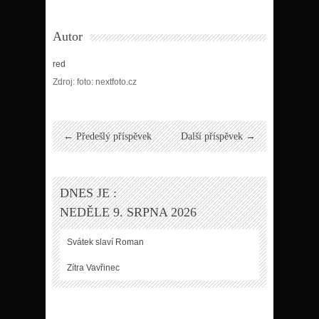
Autor
red
Zdroj: foto: nextfoto.cz
← Předešlý příspěvek
Další příspěvek →
DNES JE :
NEDĚLE 9. SRPNA 2026
Svátek slaví
Roman
Zítra
Vavřinec