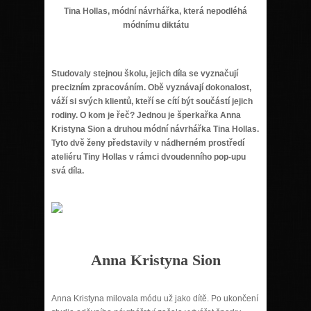
Tina Hollas, mó
dní návrhářka, která nepodl
é
há
m
ó
dnímu diktátu
Studovaly stejnou školu, jejich díla se vyznačují
precizním zpracováním. Obě vyznávají dokonalost,
váží
si sv
ých klientů, kteří
se c
ítí bý
t sou
částí jejich
rodiny. O kom je řeč? Jednou je š
perka
řka Anna
Kristyna Sion a druhou m
ó
dní návrhářka Tina Hollas.
Tyto dvě ženy představily v ná
dhern
é
m prostředí
ateli
é
ru Tiny Hollas v rámci dvoudenního pop-upu
svá díla.
Anna Kristyna Sion
Anna Kristyna milovala módu už jako dítě. Po ukončení