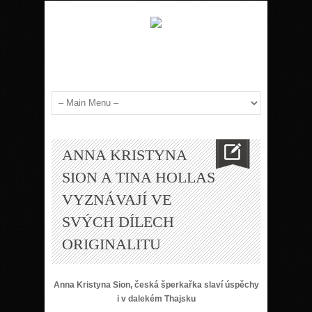
ANNA KRISTYNA
SION A TINA HOLLAS
VYZNÁVAJÍ VE
SVÝCH DÍLECH
ORIGINALITU
Anna Kristyna Sion, česká š
perka
řka slaví úspěchy
i v dalek
é
m Thajsku