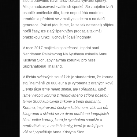
studia oděvního návrhářství začala vytvářet šperky.
Miluje nadčasovost kvalitních šperků. Se zaujetím tvoří
osobité umělecké dílo, které nepodléhá módním
trendům a předává se z matky na dceru a na další
generace. Pokud (doufejme, že se tak nestane!) přijdou
horší časy, lze zlatý šperk vždy prodat, a tak má i
praktickou funkci: uchování další hodnoty.
V roce 2017 majitelka společnosti Imprint paní
Naridtanan Palakavong Na Ayuthaya oslovila Annu
Kristynu Sion, aby navrhla korunku pro Miss
Supranational Thailand.
V těchto světových soutěžích je standardem, že koruna
stojí nejméně 20 000 eur a je vyrobena z drahých kovů.
„Tento úkol jsme nejen splnili, ale i překonali, když
jsme vyrobili korunu z rhodiovaného stříbra posetou
téměř 3000 kubickými zirkony a třemi diamanty.
Koruna, inspirovaná českým kubismem, váží asi půl
kilogramu a skládá se ze dvou odděleně fungujících
částí: velké koruny, která je symbolem soutěže a
nepředává se, a malé čelenky, která je trofejí pro
vítěze“
, vysvětluje Anna Kristyna Sion.