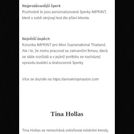
Nejprodá
van
ější š
perk
Rozhodně to jsou personalizované šperky IMPRINT,
které v sobě ukrývají text dle přání klienta.
Největší úspěch
Korunka IMPRINT pro Miss Supranational Thailand.
Ale i to, že mohu pracovat se zahraniční firmou, která
se stále rozrůstá a v jejímž portfoliu se nacházejí
opravdu kvalitní a drahocenné šperky.
Více se dozvíte na https://annakristynasion.com
Tina Hollas
Tina Hollas se nenechává ovlivňovat módními trendy,