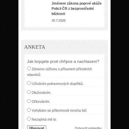
Jménem zákona poprvé ukáže
Policii ČR z bezprostřední
blízkosti
30.7.2026
ANKETA
Jak bojujete proti chřipce a nachlazení?
Zdravou výživou s přísunem přírodních
vitamínů.
Užíváním potravinových doplňků..
Otužováním.
Očkováním.
Vyhýbám se přítomnosti mnoha lidí.
Nezajímá mě to.
Hlasovat
Zobrazit výsledky