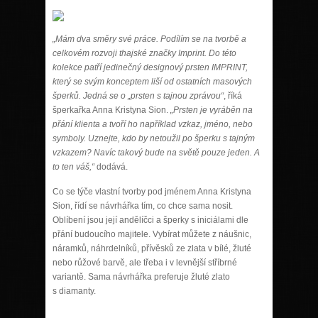
„Mám dva směry své práce. Podílím se na tvorbě a
celkovém rozvoji thajské značky Imprint. Do této
kolekce patří jedinečný designový prsten IMPRINT,
který se svým konceptem liší od ostatních masových
šperků. Jedná se o „prsten s tajnou zprávou“
, říká
šperkařka Anna Kristyna Sion.
„Prsten je vyráběn na
přání klienta a tvoří ho například vzkaz, jméno, nebo
symboly. Uznejte, kdo by netoužil po šperku s tajným
vzkazem? Navíc takový bude na světě pouze jeden. A
to ten váš,“
dodává.
Co se týče vlastní tvorby pod jménem Anna Kristyna
Sion, řídí se návrhářka tím, co chce sama nosit.
Oblíbení jsou její andělíčci a šperky s iniciálami dle
přání budoucího majitele. Vybírat můžete z náušnic,
náramků, náhrdelníků, přívěsků ze zlata v bílé, žluté
nebo růžové barvě, ale třeba i v levnější stříbrné
variantě. Sama návrhářka preferuje žluté zlato
s diamanty.