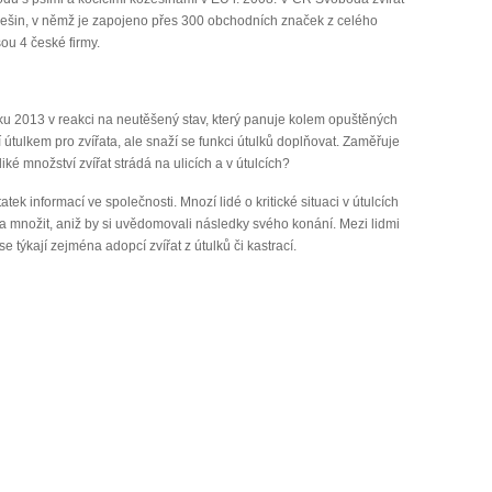
žešin, v němž je zapojeno přes 300 obchodních značek z celého
ou 4 české firmy.
roku 2013 v reakci na neutěšený stav, který panuje kolem opuštěných
í útulkem pro zvířata, ale snaží se funkci útulků doplňovat. Zaměřuje
liké množství zvířat strádá na ulicích a v útulcích?
tek informací ve společnosti. Mnozí lidé o kritické situaci v útulcích
ta množit, aniž by si uvědomovali následky svého konání. Mezi lidmi
 týkají zejména adopcí zvířat z útulků či kastrací.