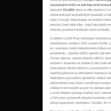
významnými hráči na poli boje proti testová
laboratoř
XCellR8
, které se díky obdržení L
metod testování kosmetických produktů a čist
mála v Evropě, které testuje na umělých lids
bohužel často stále děje, i když laboratoře 
metodou používá k testování svých produktů.
O udělení LUSH Prize rozhoduje nezávislá po
zaměstnanec značky LUSH a jeden člověk „z l
je v současné době místopředseda Výboru pro
parlamentu.
„
Vybírání vítězů zabralo celý den
Porota nakonec vybrala dvanáct vítězů z dese
vnímání o testování na zvířatech jako čistě
nedostatcích těchto metod a o souvisejících n
úspěšný přechod na alternativní metody je ča
vědeckých pracovištích společně s tlakem obč
okomentoval svoji účast v porotě pan europo
zvířatech není vázáno pouze na validaci alte
z nichž některé vyžadují značné úsilí v oblast
LUSH prize významně přispívá k pokroku v tét
věnují organizace i jednotlivci. Doufám, že v