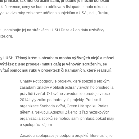
cenu přihlásit, tak mohou učinit sami, případně je možné kohokoli
4. července, ceny se budou udělovat v listopadu tohoto roku na
la za dva roky existence udělena subjektům v USA, Indii, Rusku,
žil, nominujte jej na stránkách LUSH Prize až do data uzávěrky.
ize.org
.
ky LUSH. Tělový krém s obsahem mnoha výživných olejů a másel
 výtěžek z jeho prodeje (minus daň) je věnován sdružením, se
ítají pomocnou ruku v projektech či kampaních, které realizují.
Charity Pot podporuje projekty, které souzní s etickými
zásadami značky v oblasti ochrany životního prostředí a
práv lidí i zvířat. Od svého zavedení do prodeje v roce
2014 byly zatím podpořeny tři projekty: Proti srsti
organizace Svoboda zvířat, Green Life spolku Prales
dětem a Nekupuj, Adoptuj! Zájemci z řad neziskových
organizací a spolků se mohou sami přihlásit, pokud mají
o spolupráci zájem.
Zásadou spolupráce je podpora projektů, které usilují o