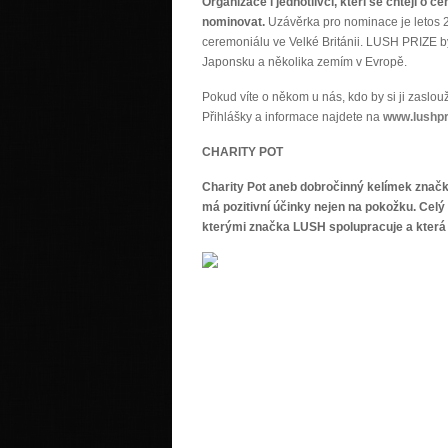
Organizace i jednotlivci, kteří se chtějí o 
nominovat.
Uzávěrka pro nominace je letos 2
ceremoniálu ve Velké Británii. LUSH PRIZE by
Japonsku a několika zemím v Evropě.
Pokud víte o někom u nás, kdo by si ji zaslou
Přihlášky a informace najdete na
www.lushpr
CHARITY POT
Charity Pot aneb dobročinný kelímek znač
má pozitivní účinky nejen na pokožku. Celý
kterými značka LUSH spolupracuje a která v