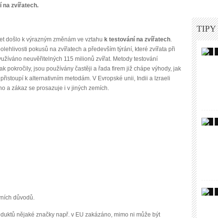
 na zvířatech.
TIPY
 let došlo k výrazným změnám ve vztahu
k testování na zvířatech
.
hlivosti pokusů na zvířatech a především týrání, které zvířata při
yužíváno neuvěřitelných 115 milionů zvířat. Metody testování
k pokročily, jsou používány častěji a řada firem již chápe výhody, jak
přistoupí k alternativním metodám. V Evropské unii, Indii a Izraeli
o a zákaz se prosazuje i v jiných zemích.
avních důvodů.
roduktů nějaké značky např. v EU zakázáno, mimo ni může být