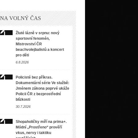
 NA VOLNÝ ČAS
Žluté lázně v srpnu: nový
sportovní fenomén,
Mistrovství ČR
beachvolejbalistů a koncert
pro děti
6.8.2026
Policisté bez příkras.
Dokumentární série Ve službě:
Jménem zákona poprvé ukáže
Policii ČR z bezprostřední
blízkosti
30.7.2026
Shopaholičky míří na prima+.
Módní „Prostřeno“ prověří
vkus, nervy i taktiku