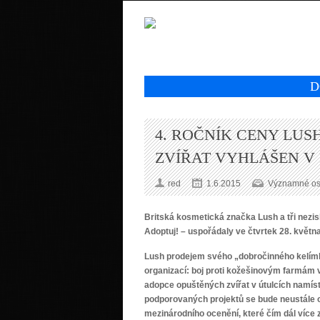
D
4. ROČNÍK CENY LUSH
ZVÍŘAT VYHLÁŠEN V
red
1.6.2015
Významné oso
Britská kosmetická značka Lush a tři nezi
Adoptuj! – uspořádaly ve čtvrtek 28. květn
Lush prodejem svého „dobročinného kelímku“
organizací: boj proti kožešinovým farmám 
adopce opuštěných zvířat v útulcích namís
podporovaných projektů se bude neustále
mezinárodního ocenění, které čím dál více 