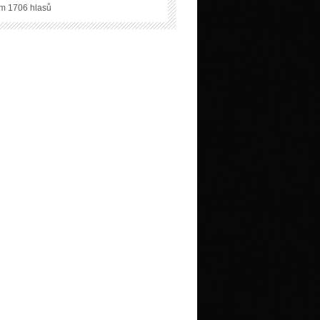
m 1706 hlasů