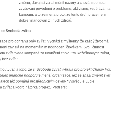
změnu, dávají si za cíl měnit názory a chování pomocí
zvyšování povědomí o problému, aktivismu, vzdělávání a
kampaní, a to zejména proto, že tento druh práce není
dobře financován z jiných zdrojů.
ce Svoboda zvířat
zace pro ochranu práv zvířat. Vychází z myšlenky, že každý život má
 není závislá na momentálním hodnocení člověkem. Svoji činnost
da zvířat vede kampaně za ukončení chovu tzv. kožešinových zvířat
,
 bez zvířat
.
ou Lush a toho, že si Svobodu zvířat vybrala pro projekt Charity Pot.
 nejen finančně podporuje menší organizace, jež se snaží změnit svět
matech též pomáhá prostřednictvím osvěty,“
vysvětluje Lucie
ířat a koordinátorka projektu Proti srsti.