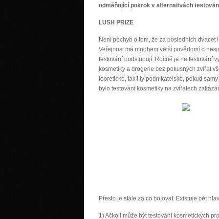
odměňující
pokrok v alternativách testování
LUSH PRIZE
Není pochyb o tom, že za posledních dvacet
Veřejnost má mnohem větší povědomí o nespole
testování podstupují. Ročně je na testování v
kosmetiky a drogerie bez pokusných zvířat vša
teoretické, tak i ty podnikatelské, pokud samy 
bylo testování kosmetiky na zvířatech zakázán
Přesto je stále za co bojovat. Existuje pět hl
1) Ačkoli může být testování kosmetických p