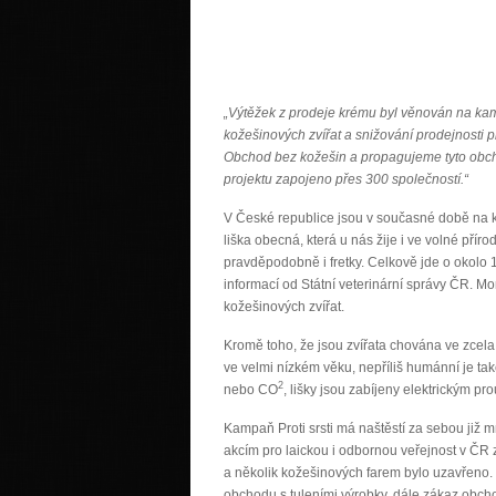
„Výtěžek z prodeje krému byl věnován na kampa
kožešinových zvířat a snižování prodejnosti 
Obchod bez kožešin a propagujeme tyto obcho
projektu zapojeno přes 300 společností.“
V České republice jsou v současné době na k
liška obecná, která u nás žije i ve volné příro
pravděpodobně i fretky. Celkově jde o okolo 1
informací od Státní veterinární správy ČR. Mo
kožešinových zvířat.
Kromě toho, že jsou zvířata chována ve zcel
ve velmi nízkém věku, nepříliš humánní je ta
2
nebo CO
, lišky jsou zabíjeny elektrickým pr
Kampaň Proti srsti má naštěstí za sebou ji
akcím pro laickou i odbornou veřejnost v ČR z
a několik kožešinových farem bylo uzavřeno. 
obchodu s tuleními výrobky, dále zákaz obcho