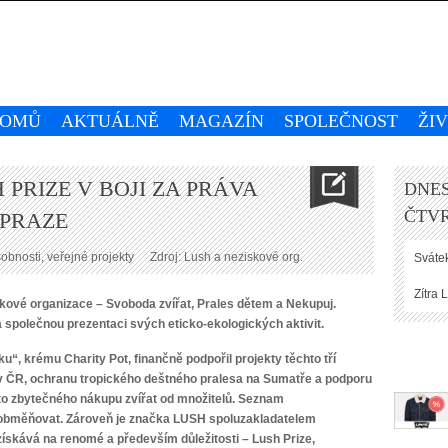
OMŮ
AKTUÁLNĚ
MAGAZÍN
SPOLEČNOST
ŽI
 PRIZE V BOJI ZA PRÁVA
DNES
ČTVR
 PRAZE
bnosti, veřejné projekty
Zdroj: Lush a neziskové org.
Svátek
Zítra
L
skové organizace – Svoboda zvířat, Prales dětem a Nekupuj.
a společnou prezentaci svých eticko-ekologických aktivit.
, krému Charity Pot, finančně podpořil projekty těchto tří
v ČR, ochranu tropického deštného pralesa na Sumatře a podporu
to zbytečného nákupu zvířat od množitelů. Seznam
 obměňovat. Zároveň je značka LUSH spoluzakladatelem
získává na renomé a především důležitosti – Lush Prize,