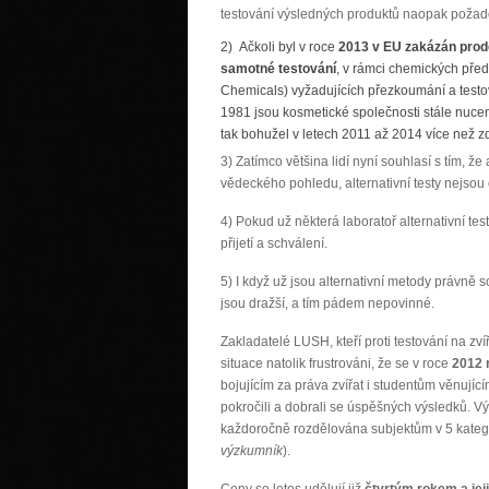
testování výsledných produktů naopak požado
2) Ačkoli byl v roce
2013 v EU zakázán prod
samotné testování
, v rámci chemických pře
Chemicals) vyžadujících přezkoumání a testov
1981 jsou kosmetické společnosti stále nucen
tak bohužel v letech 2011 až 2014 více než z
3) Zatímco většina lidí nyní souhlasí s tím, že
vědeckého pohledu, alternativní testy nejso
4) Pokud už některá laboratoř alternativní te
přijetí a schválení.
5) I když už jsou alternativní metody právně 
jsou dražší, a tím pádem nepovinné.
Zakladatelé LUSH, kteří proti testování na zví
situace natolik frustrováni, že se v roce
2012 r
bojujícím za práva zvířat i studentům věnujíc
pokročili a dobrali se úspěšných výsledků. 
každoročně rozdělována subjektům v 5 katego
výzkumník
).
Ceny se letos udělují již
čtvrtým rokem a jej