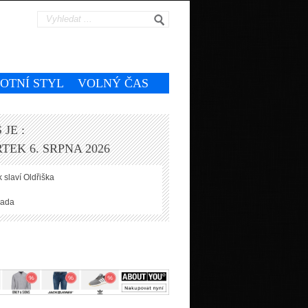
VOTNÍ STYL
VOLNÝ ČAS
 JE :
TEK 6. SRPNA 2026
 slaví
Oldřiška
ada