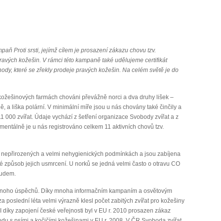
ň Proti srsti, jejímž cílem je prosazení zákazu chovu tzv.
pravých kožešin. V rámci této kampaně také udělujeme certifikát
dy, které se zřekly prodeje pravých kožešin. Na celém světě je do
ožešinových farmách chováni převážně norci a dva druhy lišek –
dě, a liška polární. V minimální míře jsou u nás chovány také činčily a
1 000 zvířat. Údaje vychází z šetření organizace Svobody zvířat a z
mentálně je u nás registrováno celkem 11 aktivních chovů tzv.
a nepřirozených a velmi nehygienických podmínkách a jsou zabíjena
ké způsob jejich usmrcení. U norků se jedná velmi často o otravu CO
oudem.
ž mnoho úspěchů. Díky mnoha informačním kampaním a osvětovým
a poslední léta velmi výrazně klesl počet zabitých zvířat pro kožešiny
I díky zapojení české veřejnosti byl v EU r. 2010 prosazen zákaz
du s psími a kočičími kožešinami v EU r. 2008. V ČR Svoboda zvířat