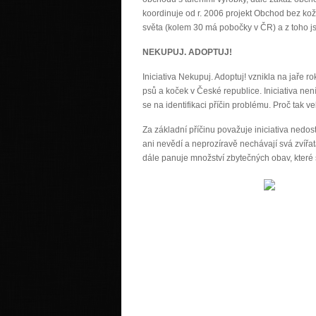
koordinuje od r. 2006 projekt Obchod bez ko
světa (kolem 30 má pobočky v ČR) a z toho js
NEKUPUJ. ADOPTUJ!
Iniciativa Nekupuj. Adoptuj! vznikla na jaře 
psů a koček v České republice. Iniciativa nen
se na identifikaci příčin problému. Proč tak ve
Za základní příčinu považuje iniciativa nedosta
ani nevědí a neprozíravě nechávají svá zvířa
dále panuje množství zbytečných obav, které se