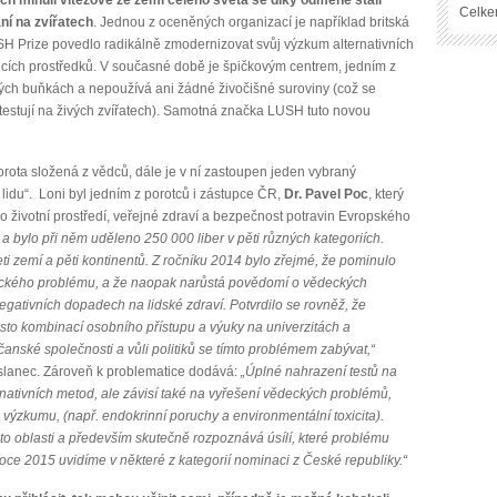
Celke
ní na zvířatech
. Jednou z oceněných organizací je například britská
USH Prize povedlo radikálně zmodernizovat svůj výzkum alternativních
icích prostředků. V současné době je špičkovým centrem, jedním z
kých buňkách a nepoužívá ani žádné živočišné suroviny (což se
netestují na živých zvířatech). Samotná značka LUSH tuto novou
rota složená z vědců, dále je v ní zastoupen jeden vybraný
idu“. Loni byl jedním z porotců i zástupce ČR,
Dr. Pavel Poc
, který
 životní prostředí, veřejné zdraví a bezpečnost potravin Evropského
 a bylo při něm uděleno 250 000 liber v pěti různých kategoriích.
ti zemí a pěti kontinentů. Z ročníku 2014 bylo zřejmé, že pominulo
 etického problému, a že naopak narůstá povědomí o vědeckých
egativních dopadech na lidské zdraví. Potvrdilo se rovněž, že
sto kombinací osobního přístupu a výuky na univerzitách a
anské společnosti a vůli politiků se tímto problémem zabývat,“
slanec. Zároveň k problematice dodává:
„Úplné nahrazení testů na
rnativních metod, ale závisí také na vyřešení vědeckých problémů,
i výzkumu, (např. endokrinní poruchy a environmentální toxicita).
o oblasti a především skutečně rozpoznává úsílí, které problému
 roce 2015 uvidíme v některé z kategorií nominaci z České republiky.“