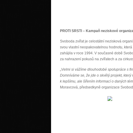
PROTI SRSTI – Kampaň neziskové organiza
Svoboda zvířat je celostátní nezisková organi
svou vlastní neopakovatelnou hodnotu, která
zahájila v roce 1994. V současné době Svobo
za nahrazení pokusů na zvířatech a za cirkusy
„Velmi si vážíme dlouhodobé spolupráce s firm
Domníváme se, že jde o skvělý projekt, který
k lepšímu, ale šířením informací o daných té
Moravcová, předsedkyně organizace Svoboda zv