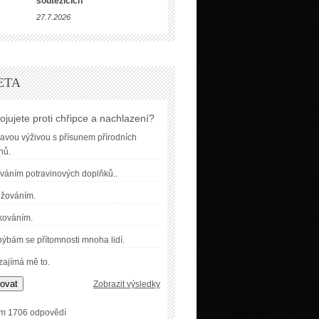
soutěžících
27.7.2026
ETA
ojujete proti chřipce a nachlazení?
avou výživou s přísunem přírodních
nů.
váním potravinových doplňků..
užováním.
kováním.
ýbám se přítomnosti mnoha lidí.
ajímá mě to.
ovat
Zobrazit výsledky
m 1706 odpovědí