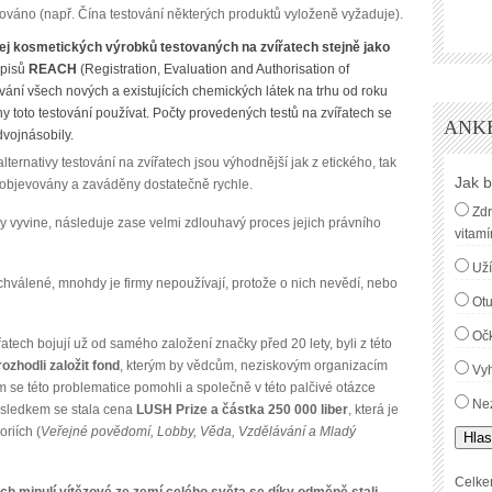
váno (např. Čína testování některých produktů vyloženě vyžaduje).
ej kosmetických výrobků testovaných na zvířatech stejně jako
dpisů
REACH
(Registration, Evaluation and Authorisation of
ání všech nových a existujících chemických látek na trhu od roku
y toto testování používat. Počty provedených testů na zvířatech se
ANK
dvojnásobily.
 alternativy testování na zvířatech jsou výhodnější jak z etického, tak
Jak b
u objevovány a zaváděny dostatečně rychle.
Zdr
sty vyvine, následuje zase velmi zdlouhavý proces jejich právního
vitamí
Uží
schválené, mnohdy je firmy nepoužívají, protože o nich nevědí, nebo
Ot
Oč
řatech bojují už od samého založení značky před 20 lety, byli z této
ozhodli založit fond
, kterým by vědcům, neziskovým organizacím
Vyh
ím se této problematice pomohli a společně v této palčivé otázce
Nez
Výsledkem se stala cena
LUSH Prize a částka 250 000 liber
, která je
riích (
Veřejné povědomí, Lobby, Věda, Vzdělávání a Mladý
Hlas
Celke
ich minulí vítězové ze zemí celého světa se díky odměně stali