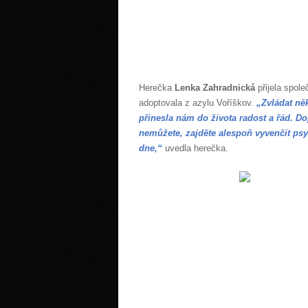
Herečka
Lenka Zahradnická
přijela spol
adoptovala z azylu Voříškov.
„Zvládat ně
přinesla nám do života radost a řád. D
nemůžete, zajděte alespoň vyvenčit psy 
dne,“
uvedla herečka.