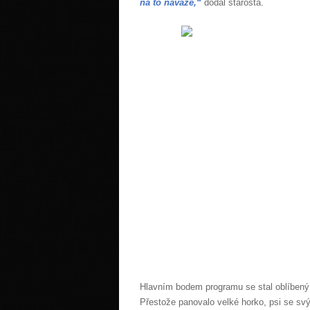
na to naváže,“
dodal starosta.
Hlavním bodem programu se stal oblíbený s
Přestože panovalo velké horko, psi se sv