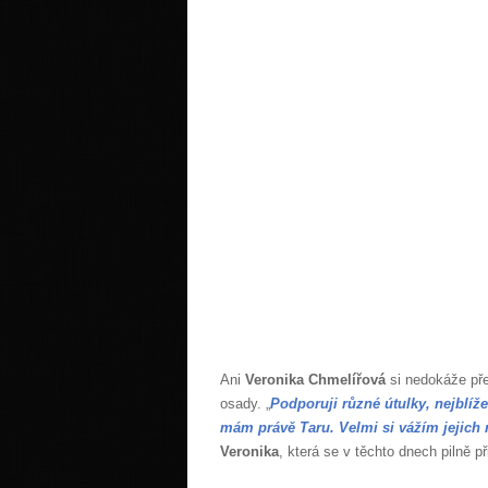
Ani
Veronika Chmelířová
si nedokáže pře
osady. „
Podporuji různé útulky, nejbl
mám právě Taru. Velmi si vážím jejich 
Veronika
, která se v těchto dnech pilně př