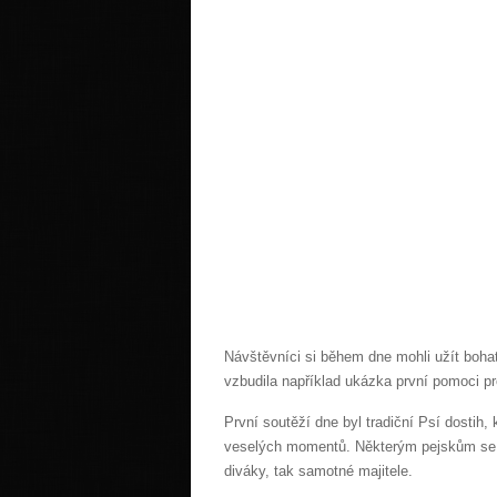
Návštěvníci si během dne mohli užít bohatý
vzbudila například ukázka první pomoci p
První soutěží dne byl tradiční Psí dostih,
veselých momentů. Některým pejskům se tot
diváky, tak samotné majitele.