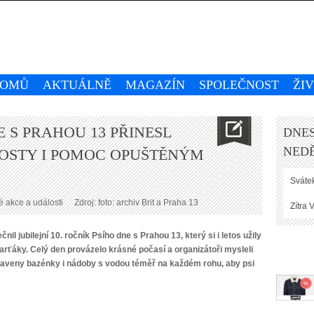
OMŮ
AKTUÁLNĚ
MAGAZÍN
SPOLEČNOST
ŽI
E S PRAHOU 13 PŘINESL
DNES
NEDĚ
OSTY I POMOC OPUŠTĚNÝM
Svátek
 akce a události
Zdroj: foto: archiv Brit a Praha 13
Zítra
V
il jubilejní 10. ročník Psího dne s Prahou 13, který si i letos užily
rťáky. Celý den provázelo krásné počasí a organizátoři mysleli
praveny bazénky i nádoby s vodou téměř na každém rohu, aby psi