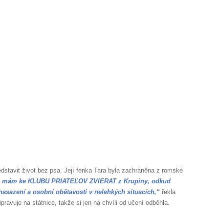
dstavit život bez psa. Její fenka Tara byla zachráněna z romské
íže mám ke KLUBU PRIATEĽOV ZVIERAT z Krupiny, odkud
nasazení a osobní obětavosti v nelehkých situacích,“
řekla
ipravuje na státnice, takže si jen na chvíli od učení odběhla.