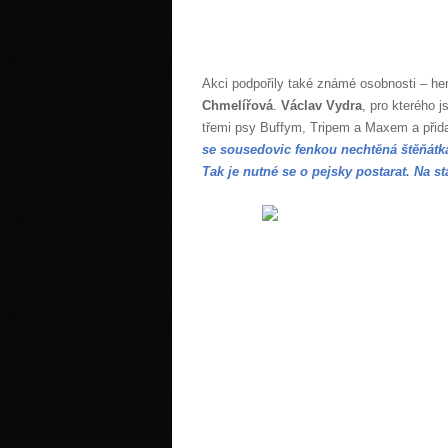
Akci podpořily také známé osobnosti – h
Chmelířová
.
Václav Vydra
, pro kterého 
třemi psy Buffym, Tripem a Maxem a přida
se sousedovic fenkou nechtěná štěňátka
Tak je nutné se o pejsky postarat. Na s