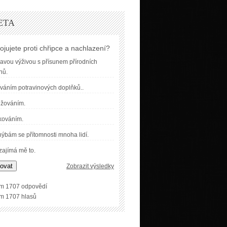
ETA
ojujete proti chřipce a nachlazení?
avou výživou s přísunem přírodních
nů.
váním potravinových doplňků..
užováním.
kováním.
ýbám se přítomnosti mnoha lidí.
ajímá mě to.
ovat
Zobrazit výsledky
m 1707 odpovědí
m 1707 hlasů