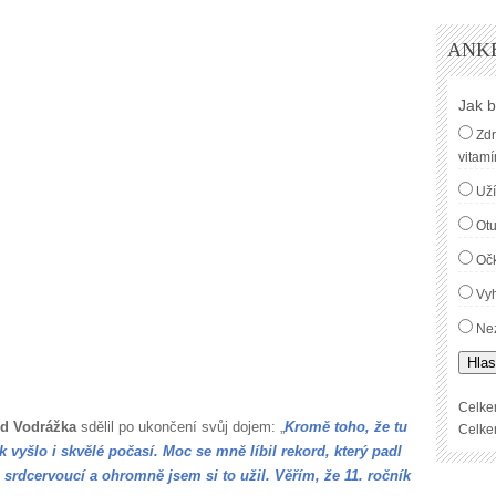
ANK
Jak b
Zdr
vitamí
Uží
Ot
Oč
Vyh
Nez
Hlas
Celke
id Vodrážka
sdělil po ukončení svůj dojem: „
Kromě toho, že tu
Celke
k vyšlo i skvělé počasí. Moc se mně líbil rekord, který padl
srdcervoucí a ohromně jsem si to užil. Věřím, že 11. ročník