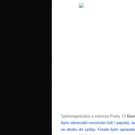
Spoluorganizátor a starosta Prahy 13
Dav
bylo obrovské množství lidí i pejsků, ta
ve skoku do výšky. Finále bylo opravdu 