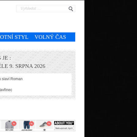
VOTNÍ STYL
VOLNÝ ČAS
 JE :
LE 9. SRPNA 2026
 slaví
Roman
avřinec