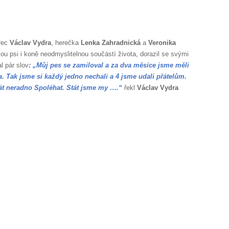
erec
Václav Vydra
, herečka
Lenka Zahradnická
a
Veronika
jsou psi i koně neodmyslitelnou součástí života, dorazil se svými
l pár slov
: „Můj pes se zamiloval a za dva měsíce jsme měli
. Tak jsme si každý jedno nechali a 4 jsme udali přátelům.
tát neradno Spoléhat. Stát jsme my ….“
řekl
Václav Vydra