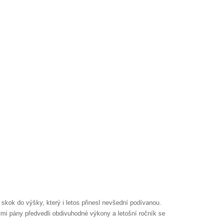
kok do výšky, který i letos přinesl nevšední podívanou.
ými pány předvedli obdivuhodné výkony a letošní ročník se