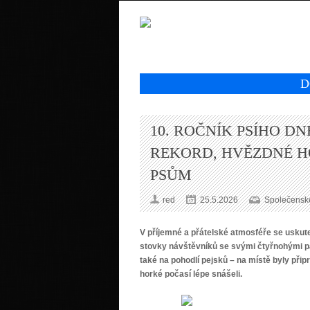
D
10. ROČNÍK PSÍHO DN
REKORD, HVĚZDNÉ H
PSŮM
red
25.5.2026
Společenské
V příjemné a přátelské atmosféře se uskutečn
stovky návštěvníků se svými čtyřnohými pa
také na pohodlí pejsků – na místě byly při
horké počasí lépe snášeli.