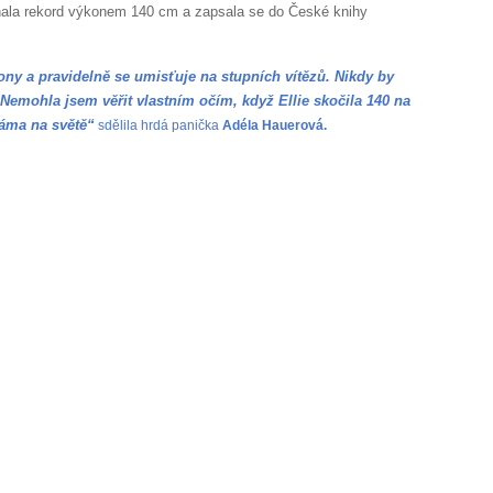
konala rekord výkonem 140 cm a zapsala se do České knihy
ony a pravidelně se umisťuje na stupních vítězů. Nikdy by
 Nemohla jsem věřit vlastním očím, když Ellie skočila 140 na
máma na světě“
sdělila hrdá panička
Adéla Hauerová.