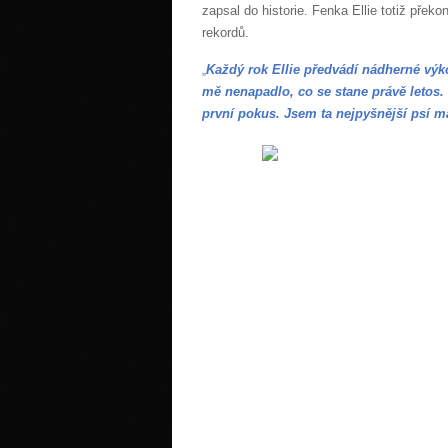
zapsal do historie. Fenka Ellie totiž pře
rekordů.
Každý rok Ellie předvádí nádherné výk
„
mě nenapadlo, co se stane právě letos.
první pokus. Jsem ta nejpyšnější psí 