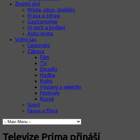
Životní styl
Móda, obuv, doplňky
Krása a zdraví
Gastronomie
Hi-tech a bydlení
Auto-moto
Volný čas
Cestování
Zábava
Film
TV
Divadlo
Hudba
Knihy
Výstavy a veletrhy
Festivaly
Různé
Sport
Fauna a Flora
Televize Prima přináší