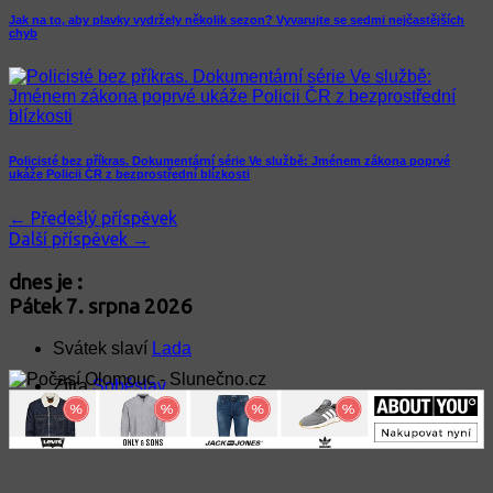
Jak na to, aby plavky vydržely několik sezon? Vyvarujte se sedmi nejčastějších
chyb
Policisté bez příkras. Dokumentární série Ve službě: Jménem zákona poprvé
ukáže Policii ČR z bezprostřední blízkosti
← Předešlý příspěvek
Další příspěvek →
dnes je :
Pátek 7. srpna 2026
Svátek slaví
Lada
Zítra
Soběslav