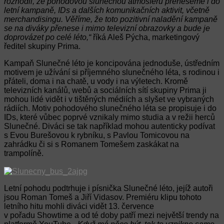
rozhodli, že pohodovou slunečnou atmosféru přeneseme i do
letní kampaně, IDs a dalších komunikačních aktivit, včetně
merchandisingu. Věříme, že toto pozitivní naladění kampaně
se na diváky přenese i mimo televizní obrazovky a bude je
doprovázet po celé léto,“
říká Aleš Pýcha, marketingový
ředitel skupiny Prima.
Kampaň Slunečné léto je koncipována jednoduše, ústředním
motivem je užívání si příjemného slunečného léta, s rodinou i
přáteli, doma i na chatě, u vody i na výletech. Kromě
televizních kanálů, webů a sociálních sítí skupiny Prima ji
mohou lidé vidět i v tištěných médiích a slyšet ve vybraných
rádiích. Motiv pohodového slunečného léta se propisuje i do
IDs, které vůbec poprvé vznikaly mimo studia a v režii herců
Slunečné. Diváci se tak například mohou autenticky podívat
s Evou Burešovou k rybníku, s Pavlou Tomicovou na
zahrádku či si s Romanem Tomešem zaskákat na
trampolíně.
Letní pohodu podtrhuje i písnička Slunečné léto, jejíž autoři
jsou Roman Tomeš a Jiří Vidasov. Premiéru klipu tohoto
letního hitu mohli diváci vidět 13. července
v pořadu Showtime a od té doby patří mezi největší trendy na