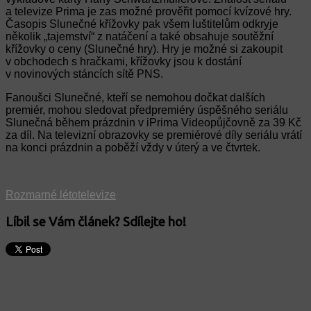
a televize Prima je zas možné prověřit pomocí kvízové hry.
Časopis Slunečné křížovky pak všem luštitelům odkryje
několik „tajemství“ z natáčení a také obsahuje soutěžní
křížovky o ceny (Slunečné hry). Hry je možné si zakoupit
v obchodech s hračkami, křížovky jsou k dostání
v novinových stáncích sítě PNS.
Fanoušci Slunečné, kteří se nemohou dočkat dalších
premiér, mohou sledovat předpremiéry úspěšného seriálu
Slunečná během prázdnin v iPrima Videopůjčovně za 39 Kč
za díl. Na televizní obrazovky se premiérové díly seriálu vrátí
na konci prázdnin a poběží vždy v úterý a ve čtvrtek.
Rozmarné léto
televize
Líbil se Vám článek? Sdílejte ho!