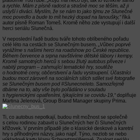
platformě YouTube.
„
Když má něco být, tak to vznikne samo
a rychle. Mám z písně radost a strašně moc se těším, až ji
uslyší i diváci. Myslím, že se nám to jako týmu ze Slunečné
moc povedlo a bude to mít hezký dopad na fanoušky,“
říká
autor písně Roman Tomeš. Kromě něho zde vystupují i další
herci seriálu Slunečná.
V neposlední řadě budou tváře tohoto oblíbeného pořadu
celé léto na cestách se Slunečným busem.
„V
ůbec poprvé
vyrážíme s našimi herci na roadshow po České republice.
Během července a srpna navštívíme dětské tábory i kempy.
Kromě samotných herců s sebou žlutý autobus přiveze i
nabitý program – zahrnující tematické hry, soutěže
o hodnotné ceny, občerstvení a řadu vystoupení. Účastníci
budou moct zároveň na sociálních sítích sdílet své fotografie
se Slunečným busem pod #Slunecneleto. Samozřejmě
dbáme na to, aby vše bylo pořádáno v souladu
s hygienickými opatřeními, týkajícími se covidu-19,“
doplňuje
Martina Jelenová, Group Brand Manager skupiny Prima.
Ti, co autobus nepotkají, budou mít možnost se společně
s celou rodinou zabavit u Slunečných her či Slunečných
křížovek. V prvním případě jde o klasické deskové a karetní
hry s příhodnými názvy, jako např. Týno, nezlob se nebo
výkladové karty Hany Schwartzmüllerové. Znalost seriálu