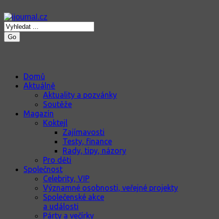
Go
Domů
Aktuálně
Aktuality a pozvánky
Soutěže
Magazín
Koktejl
Zajímavosti
Testy, finance
Rady, tipy, názory
Pro děti
Společnost
Celebrity, VIP
Významné osobnosti, veřejné projekty
Společenské akce
a události
Párty a večírky