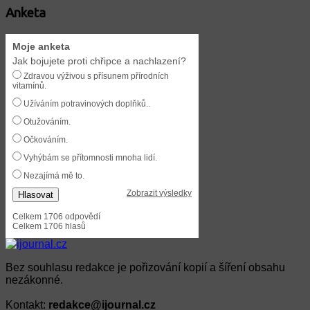
Anketa
Moje anketa
Jak bojujete proti chřipce a nachlazení?
Zdravou výživou s přísunem přírodních
vitamínů.
Užíváním potravinových doplňků..
Otužováním.
Očkováním.
Vyhýbám se přítomnosti mnoha lidí.
Nezajímá mě to.
Zobrazit výsledky
Hlasovat
Celkem 1706 odpovědí
Celkem 1706 hlasů
Bez souhlasu redakce je pořizování kopií a šíření obsahu
nezákonné.
Kontakt:
redakce@ijournal.cz