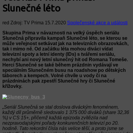
Slunečné léto
red
Zdroj: TV Prima
15.7.2020
Společenské akce a události
Skupina Prima v návaznosti na velký úspěch seriálu
Slunečná připravila kampaň Slunečné léto, se kterou se
může veřejnost setkávat jak na televizních obrazovkách,
tak i mimo ně. Od začátku léta mohou diváci vídat
televizní spoty a letní identy (IDs) s tvářemi seriálu,
nechybí ani nový letní slunečný hit od Romana Tomeše.
Herci Slunečné se také během prázdnin vydávají ve
speciálním Slunečném busu na roadshow po dětských
táborech a kempech. Volné chvíle u vody či na
prázdninách pak zpestří Slunečné hry či Slunečné
křížovky.
„Seriál Slunečná se stal doslova diváckým fenoménem,
každý díl průměrně sledovalo 1 375 000 diváků (share 32,36
%) v CS 15+, přičemž každá epizoda zvítězila nad
nezpravodajskými pořady konkurenčních televizí po 20.
hodině. Tato rekordní čísla nás velice těší, a proto jsme se