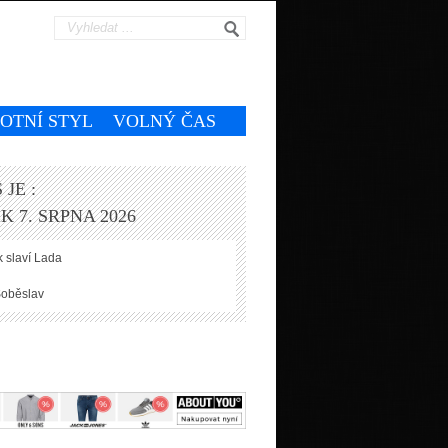
VOTNÍ STYL
VOLNÝ ČAS
 JE :
K 7. SRPNA 2026
 slaví
Lada
oběslav