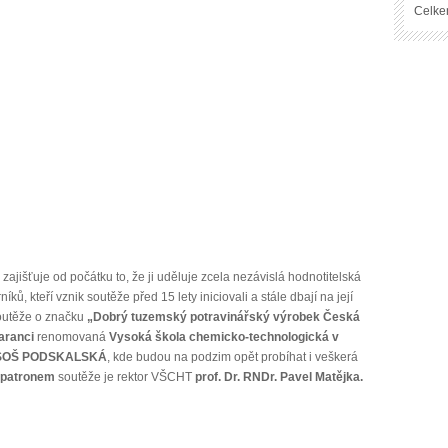
Celke
zajišťuje od počátku to, že ji uděluje zcela nezávislá hodnotitelská
, kteří vznik soutěže před 15 lety iniciovali a stále dbají na její
soutěže o značku
„Dobrý tuzemský potravinářský výrobek Česká
aranci
renomovaná
Vysoká škola chemicko-technologická v
 SOŠ PODSKALSKÁ
, kde budou na podzim opět probíhat i veškerá
patronem
soutěže je rektor VŠCHT
prof. Dr. RNDr. Pavel Matějka.