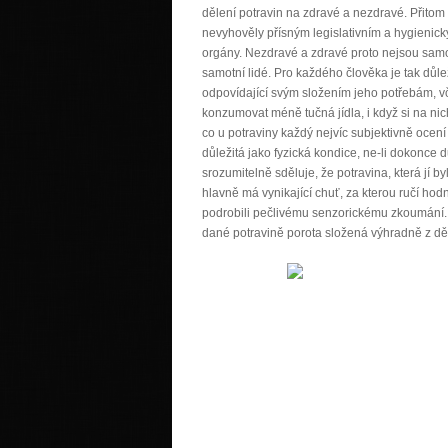
dělení potravin na zdravé a nezdravé. Přitom
nevyhověly přísným legislativním a hygienick
orgány. Nezdravé a zdravé proto nejsou samo
samotní lidé. Pro každého člověka je tak důle
odpovídající svým složením jeho potřebám, v
konzumovat méně tučná jídla, i když si na nich
co u potraviny každý nejvíc subjektivně ocení
důležitá jako fyzická kondice, ne-li dokonce d
srozumitelně sděluje, že potravina, která jí
hlavně má vynikající chuť, za kterou ručí hod
podrobili pečlivému senzorickému zkoumání. 
dané potravině porota složená výhradně z dět