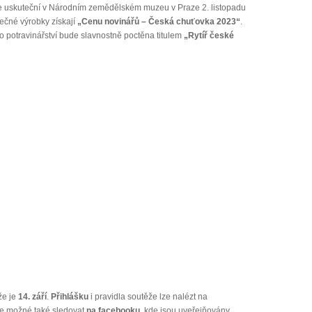
e uskuteční v Národním zemědělském muzeu v Praze 2. listopadu
imečné výrobky získají
„Cenu novinářů – Česká chuťovka 2023“
.
ho potravinářství bude slavnostně poctěna titulem
„Rytíř české
že je
14. září
.
Přihlášku
i pravidla soutěže lze nalézt na
je možné také sledovat
na facebooku
, kde jsou uveřejňovány