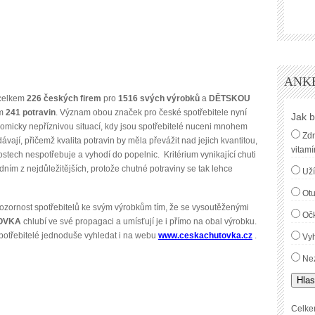
ANK
celkem
226
českých firem
pro
1516
svých výrobků
a
DĚTSKOU
em
241 potravin
. Význam obou značek pro české spotřebitele nyní
Jak b
nomicky nepříznivou situací, kdy jsou spotřebitelé nuceni mnohem
Zdr
vají, přičemž kvalita potravin by měla převážit nad jejich kvantitou,
vitamí
tech nespotřebuje a vyhodí do popelnic. Kritérium vynikající chuti
dním z nejdůležitějších, protože chutné potraviny se tak lehce
Uží
Ot
jí pozornost spotřebitelů ke svým výrobkům tím, že se vysoutěženými
Oč
OVKA
chlubí ve své propagaci a umísťují je i přímo na obal výrobku.
potřebitelé jednoduše vyhledat i na webu
www.ceskachutovka.cz
.
Vyh
Nez
Hlas
Celke