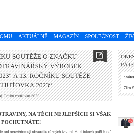
OMŮ
AKTUÁLNĚ
MAGAZÍN
SPOLEČNOST
ŽI
NÍKU SOUTĚŽE O ZNAČKU
DNES
PÁTE
OTRAVINÁŘSKÝ VÝROBEK
23″ A 13. ROČNÍKU SOUTĚŽE
Svátek
CHUŤOVKA 2023“
Zítra
S
oj: Česká chuťovka 2023
TRAVINY, NA TĚCH NEJLEPŠÍCH SI VŠAK
I POCHUTNÁTE!
idé ani neuvědomují absurditu různých tvrzení. Mezi taková patří časté