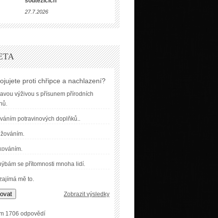
soutěžících
27.7.2026
ETA
ojujete proti chřipce a nachlazení?
avou výživou s přísunem přírodních
nů.
váním potravinových doplňků..
užováním.
kováním.
ýbám se přítomnosti mnoha lidí.
ajímá mě to.
ovat
Zobrazit výsledky
m 1706 odpovědí