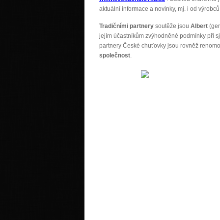
aktuální informace a novinky, mj. i od výrobc
Tradičními
partnery
soutěže jsou
Albert
(gen
jejím účastníkům zvýhodněné podmínky při sj
partnery České chuťovky jsou rovněž renom
společnost
.