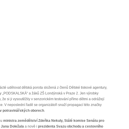
nácté udělovat dětská porota složená z členů Dětské tiskové agentury,
koly „PODSKALSKÁ“ a žáků ZŠ Londýnská v Praze 2. Jen výrobky
že si ji vysoutěžily v senzorickém testování přímo dětmi a odrážejí
ce. V neposlední řadě se organizátoři snaží propagací této značky
 v potravinářských oborech
.
ou
ministra zemědělství Zdeňka Nekuly, Stálé komise Senátu pro
y Jana Doležala
a nově i
prezidenta Svazu obchodu a cestovního