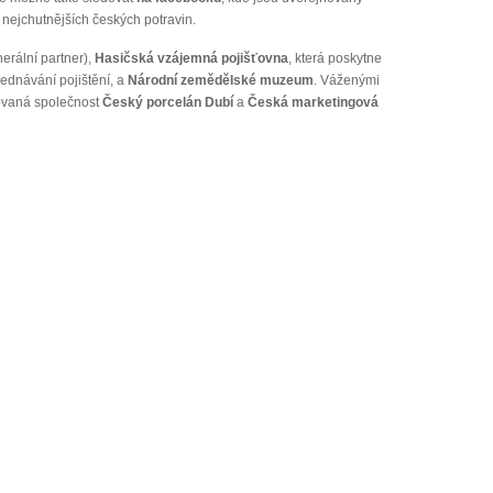
ů nejchutnějších českých potravin.
erální partner),
Hasičská vzájemná pojišťovna
, která poskytne
ednávání pojištění, a
Národní zemědělské muzeum
. Váženými
ovaná společnost
Český porcelán Dubí
a
Česká marketingová