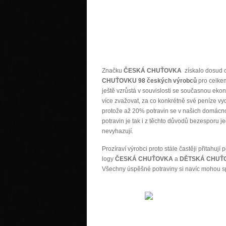
Značku
ČESKÁ CHUŤOVKA
získalo dosud 
CHUŤOVKU 98 českých výrobců
pro celk
ještě vzrůstá v souvislosti se současnou eko
více zvažovat, za co konkrétně své peníze vydá
protože až 20% potravin se v našich domácnos
potravin je tak i z těchto důvodů bezesporu je
nevyhazují.
Prozíraví výrobci proto stále častěji přitahu
logy
ČESKÁ CHUŤOVKA
a
DĚTSKÁ CHUŤ
Všechny úspěšné potraviny si navíc mohou s