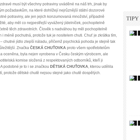
 zdravé musí být všechny potraviny uváděné na náš trh, jinak by
ým požadavkům, na které dohlížejí nejrůznější státní dozorové
tné potraviny, ale jen jejich konzumovaná množství, případně
TIPY
žité, aby měl co nejpestřejší vyvážený jídelníček, pochopitelně
četně těch zdravotních. Člověk s nadváhou by měl pochopitelně
 i méně pochutná, protože tuk je nositelem chuti. Chuť je zkrátka tím,
 – chutné jídlo zlepší náladu, přičemž psychická pohoda je stejně tak
ůležitější. Značka
ČESKÁ CHUŤOVKA
proto všem spotřebitelům
 byla oceněna, byla nejen vyrobena v Česku českým výrobcem, ale
notitelská komise složená z respektovaných odborníků, kteří ji
A podobné je to i se značkou
DĚTSKÁ CHUŤOVKA
, kterou udělila
í, protože dětské chutě nejsou stejné jako chutě dospělých.