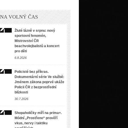
 NA VOLNÝ ČAS
Žluté lázně v srpnu: nový
sportovní fenomén,
Mistrovství ČR
beachvolejbalistů a koncert
pro děti
6.8.2026
Policisté bez příkras.
Dokumentární série Ve službě:
Jménem zákona poprvé ukáže
Policii ČR z bezprostřední
blízkosti
30.7.2026
Shopaholičky míří na prima+.
Módní „Prostřeno“ prověří
vkus, nervy i taktiku