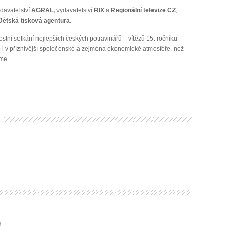
davatelství
AGRAL,
vydavatelství
RIX
a
Regionální televize CZ
,
Dětská tisková agentura
.
stní setkání nejlepších českých potravinářů – vítězů 15. ročníku
 i v příznivější společenské a zejména ekonomické atmosféře, než
káme.
3