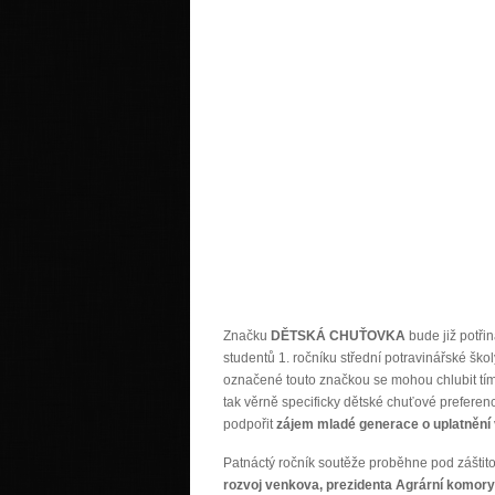
Značku
DĚTSKÁ CHUŤOVKA
bude již potři
studentů 1. ročníku střední potravinářské š
označené touto značkou se mohou chlubit tím, 
tak věrně specificky dětské chuťové preferen
podpořit
zájem mladé generace o uplatnění
Patnáctý ročník soutěže proběhne pod záštit
rozvoj venkova, prezidenta Agrární komor