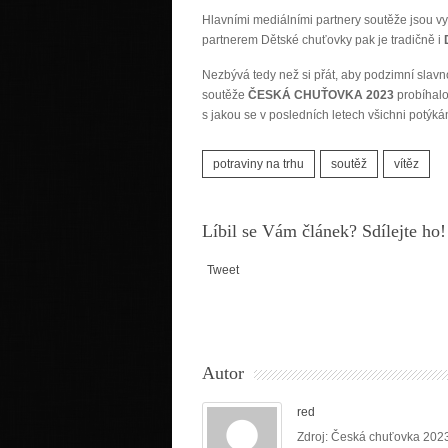
Hlavními mediálními partnery soutěže jsou vy
partnerem Dětské chuťovky pak je tradičně i
Nezbývá tedy než si přát, aby podzimní slavno
soutěže
ČESKÁ CHUŤOVKA 2023
probíhalo
s jakou se v posledních letech všichni potý
potraviny na trhu
soutěž
vítěz
Líbil se Vám článek? Sdílejte ho!
Tweet
Autor
red
Zdroj: Česká chuťovka 202