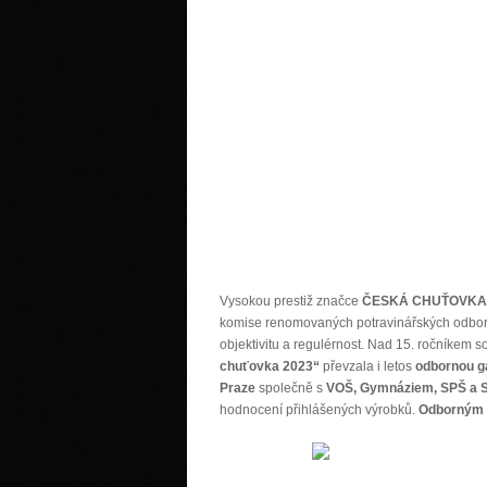
Vysokou prestiž značce
ČESKÁ CHUŤOVKA
komise renomovaných potravinářských odborníků
objektivitu a regulérnost. Nad 15. ročníkem 
chuťovka 2023“
převzala i letos
odbornou g
Praze
společně s
VOŠ,
Gymnáziem, SPŠ a
hodnocení přihlášených výrobků.
Odborným 