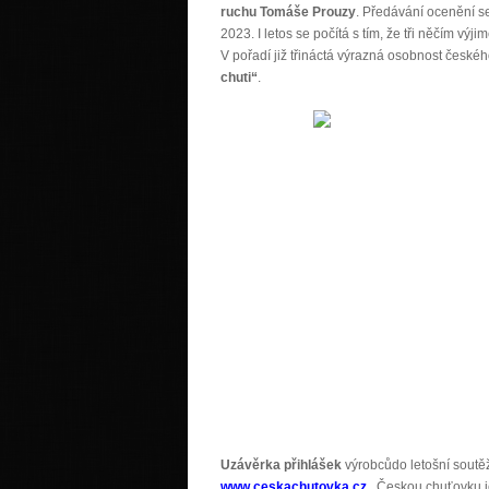
ruchu Tomáše Prouzy
. Předávání ocenění s
2023. I letos se počítá s tím, že tři něčím výj
V pořadí již třináctá výrazná osobnost české
chuti“
.
Uzávěrka přihlášek
výrobcůdo letošní soutě
www.ceskachutovka.cz
. Českou chuťovku 