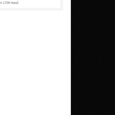
m 1706 hlasů