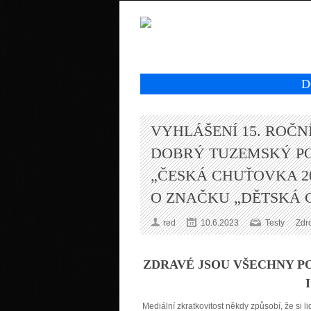
D
VYHLÁŠENÍ 15. ROČ
DOBRÝ TUZEMSKÝ P
„ČESKÁ CHUŤOVKA 20
O ZNAČKU „DĚTSKÁ 
red
10.6.2023
Testy
Zdr
ZDRAVÉ JSOU VŠECHNY PO
Mediální zkratkovitost někdy způsobí, že si l