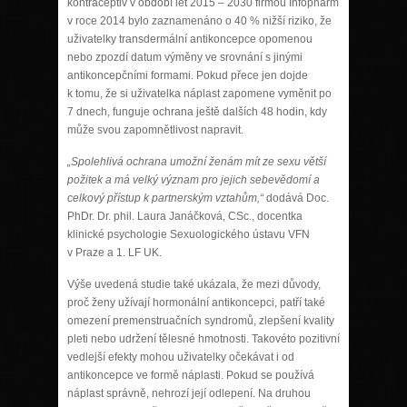
kontraceptiv v období let 2015 – 2030 firmou Infopharm
v roce 2014 bylo zaznamenáno o 40 % nižší riziko, že
uživatelky transdermální antikoncepce opomenou
nebo zpozdí datum výměny ve srovnání s jinými
antikoncepčními formami. Pokud přece jen dojde
k tomu, že si uživatelka náplast zapomene vyměnit po
7 dnech, funguje ochrana ještě dalších 48 hodin, kdy
může svou zapomnětlivost napravit.
„Spolehlivá ochrana umožní ženám mít ze sexu větší
požitek a má velký význam pro jejich sebevědomí a
celkový přístup k partnerským vztahům,“
dodává Doc.
PhDr. Dr. phil. Laura Janáčková, CSc., docentka
klinické psychologie Sexuologického ústavu VFN
v Praze a 1. LF UK.
Výše uvedená studie také ukázala, že mezi důvody,
proč ženy užívají hormonální antikoncepci, patří také
omezení premenstruačních syndromů, zlepšení kvality
pleti nebo udržení tělesné hmotnosti. Takovéto pozitivní
vedlejší efekty mohou uživatelky očekávat i od
antikoncepce ve formě náplasti. Pokud se používá
náplast správně, nehrozí její odlepení. Na druhou