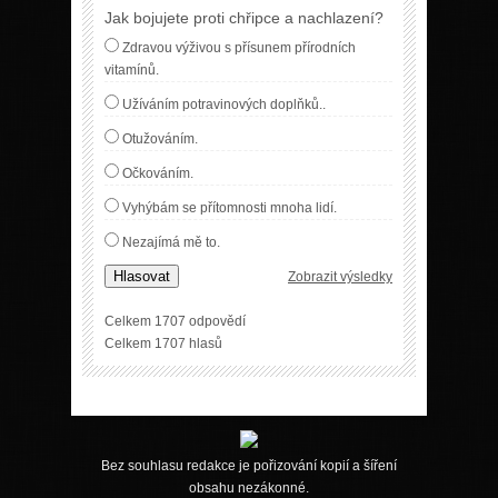
Jak bojujete proti chřipce a nachlazení?
Zdravou výživou s přísunem přírodních
vitamínů.
Užíváním potravinových doplňků..
Otužováním.
Očkováním.
Vyhýbám se přítomnosti mnoha lidí.
Nezajímá mě to.
Hlasovat
Zobrazit výsledky
Celkem 1707 odpovědí
Celkem 1707 hlasů
Bez souhlasu redakce je pořizování kopií a šíření
obsahu nezákonné.