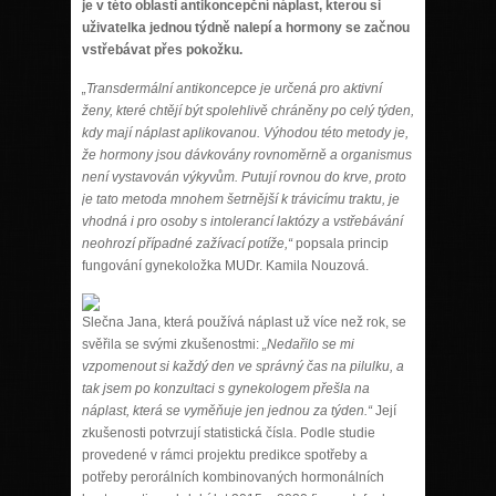
je v této oblasti antikoncepční náplast, kterou si
uživatelka jednou týdně nalepí a hormony se začnou
vstřebávat přes pokožku.
„Transdermální antikoncepce je určená pro aktivní
ženy, které chtějí být spolehlivě chráněny po celý týden,
kdy mají náplast aplikovanou. Výhodou této metody je,
že hormony jsou dávkovány rovnoměrně a organismus
není vystavován výkyvům. Putují rovnou do krve, proto
je tato metoda mnohem šetrnější k trávicímu traktu, je
vhodná i pro osoby s intolerancí laktózy a vstřebávání
neohrozí případné zažívací potíže,“
popsala princip
fungování gynekoložka MUDr. Kamila Nouzová.
Slečna Jana, která používá náplast už více než rok, se
svěřila se svými zkušenostmi:
„Nedařilo se mi
vzpomenout si každý den ve správný čas na pilulku, a
tak jsem po konzultaci s gynekologem přešla na
náplast, která se vyměňuje jen jednou za týden.“
Její
zkušenosti potvrzují statistická čísla. Podle studie
provedené v rámci projektu predikce spotřeby a
potřeby perorálních kombinovaných hormonálních