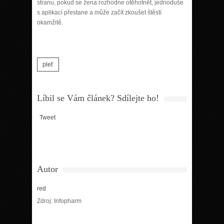
stranu, pokud se žena rozhodne otěhotnět, jednoduše
s aplikací přestane a může začít zkoušet štěstí
okamžitě.
pleť
Líbil se Vám článek? Sdílejte ho!
Tweet
Autor
red
Zdroj: Infopharm