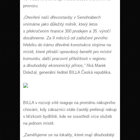
provozu.
Otevření naší dřevostavby v Senohrabech
„
vnímáme jako důležitý milník, který letos
s překročením hranice 300 prodejen a 35. výročí
dosáhneme. Za 9 měsíců od zatlučení prvního
hřebíku do trámu dřevěné konstrukce stojíme na
místě, které přináší opravdový benefit pro místní
komunitu, další pracovní příležitosti v regionu
a dlouhodobý ekonomický přínos,“
říká Marek
Doležal, generální ředitel BILLA Česká republika.
BILLA v rozvoji sítě reaguje na proměnu nákupního
chování, kdy zákazníci stále častěji preferují nákup
v blízkosti bydliště, kde se soustředí více služeb
na jednom místě.
Zaměřujeme se na lokality, které mají dlouhodobý
„