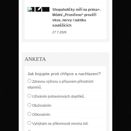
Shopaholičky míří na prima+.
Módní „Prostřeno“ prověří
vkus, nervy i taktiku
soutěžících
27.7.2026
ANKETA
Jak bojujete proti chřipce a nachlazení?
Zdravou výživou s přísunem přírodních
vitamínů.
Užíváním potravinových doplňků..
Otužováním.
Očkováním.
Vyhýbám se přítomnosti mnoha lidí.