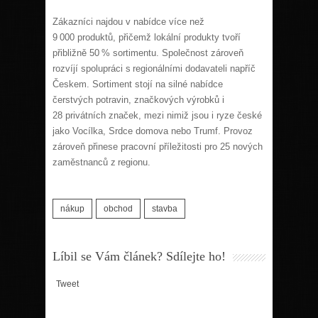
Zákazníci najdou v nabídce více než
9 000 produktů, přičemž lokální produkty tvoří
přibližně 50 % sortimentu. Společnost zároveň
rozvíjí spolupráci s regionálními dodavateli napříč
Českem. Sortiment stojí na silné nabídce
čerstvých potravin, značkových výrobků i
28 privátních značek, mezi nimiž jsou i ryze české
jako Vocílka, Srdce domova nebo Trumf. Provoz
zároveň přinese pracovní příležitosti pro 25 nových
zaměstnanců z regionu.
nákup
obchod
stavba
Líbil se Vám článek? Sdílejte ho!
Tweet