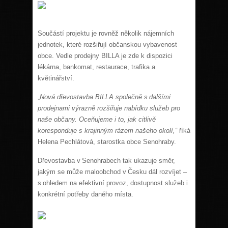
Součástí projektu je rovněž několik nájemních
jednotek, které rozšiřují občanskou vybavenost
obce. Vedle prodejny BILLA je zde k dispozici
lékárna, bankomat, restaurace, trafika a
květinářství.
Nová dřevostavba BILLA společně s dalšími
„
prodejnami výrazně rozšiřuje nabídku služeb pro
naše občany. Oceňujeme i to, jak citlivě
koresponduje s krajinným rázem našeho okolí,“
říká
Helena Pechlátová, starostka obce Senohraby.
Dřevostavba v Senohrabech tak ukazuje směr,
jakým se může maloobchod v Česku dál rozvíjet –
s ohledem na efektivní provoz, dostupnost služeb i
konkrétní potřeby daného místa.