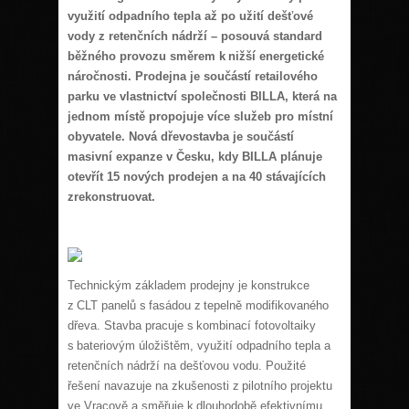
využití odpadního tepla až po užití dešťové
vody z retenčních nádrží – posouvá standard
běžného provozu směrem k nižší energetické
náročnosti. Prodejna je součástí retailového
parku ve vlastnictví společnosti BILLA, která na
jednom místě propojuje více služeb pro místní
obyvatele. Nová dřevostavba je součástí
masivní expanze v Česku, kdy BILLA plánuje
otevřít 15 nových prodejen a na 40 stávajících
zrekonstruovat.
Technickým základem prodejny je konstrukce
z CLT panelů s fasádou z tepelně modifikovaného
dřeva. Stavba pracuje s kombinací fotovoltaiky
s bateriovým úložištěm, využití odpadního tepla a
retenčních nádrží na dešťovou vodu. Použité
řešení navazuje na zkušenosti z pilotního projektu
ve Vracově a směřuje k dlouhodobě efektivnímu