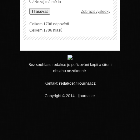
Nezajímá mě to.
Hlasovat
Zobrazit výsledky
Celkem 1706 odpovědí
Celkem 1706 hlasů
Bez souhlasu redakce je pořizování kopií a šíření
obsahu nezákonné.
Kontakt:
redakce@ijournal.cz
Copyright © 2014 - ijournal.cz