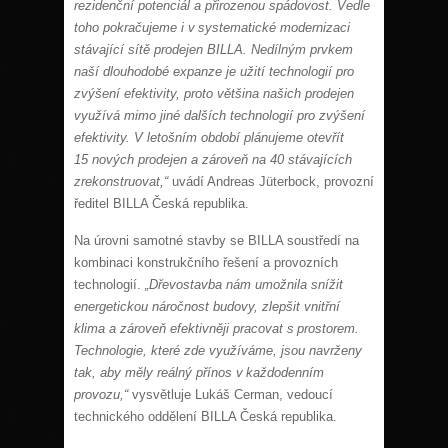
rezidenční potenciál a přirozenou spádovost. Vedle
toho pokračujeme i v systematické modernizaci
stávající sítě prodejen BILLA. Nedílným prvkem
naší dlouhodobé expanze je užití technologií pro
zvýšení efektivity, proto většina našich prodejen
využívá mimo jiné dalších technologií pro zvýšení
efektivity. V letošním období plánujeme otevřít
15 nových prodejen a zároveň na 40 stávajících
zrekonstruovat,“
uvádí Andreas Jüterbock, provozní
ředitel BILLA Česká republika.
Na úrovni samotné stavby se BILLA soustředí na
kombinaci konstrukčního řešení a provozních
technologií.
„Dřevostavba nám umožnila snížit
energetickou náročnost budovy, zlepšit vnitřní
klima a zároveň efektivněji pracovat s prostorem.
Technologie, které zde využíváme, jsou navrženy
tak, aby měly reálný přínos v každodenním
provozu,“
vysvětluje Lukáš Cerman, vedoucí
technického oddělení BILLA Česká republika.