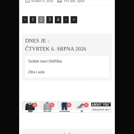
,
Květen 9, 2026
Pro děti
Sport
‹
1
2
3
4
›
»
DNES JE :
ČTVRTEK 6. SRPNA 2026
Svátek slaví
Oldřiška
Zítra
Lada