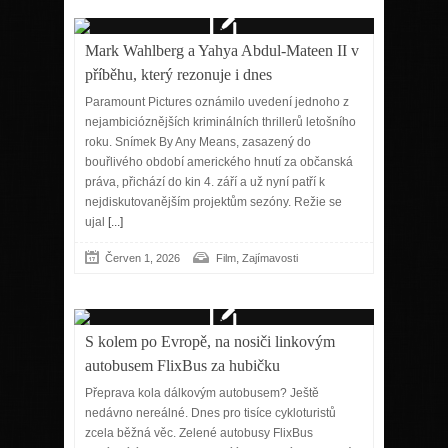
Mark Wahlberg a Yahya Abdul-Mateen II v
příběhu, který rezonuje i dnes
Paramount Pictures oznámilo uvedení jednoho z
nejambicióznějších kriminálních thrillerů letošního
roku. Snímek By Any Means, zasazený do
bouřlivého období amerického hnutí za občanská
práva, přichází do kin 4. září a už nyní patří k
nejdiskutovanějším projektům sezóny. Režie se
ujal
[...]
,
Červen 1, 2026
Film
Zajímavosti
S kolem po Evropě, na nosiči linkovým
autobusem FlixBus za hubičku
Přeprava kola dálkovým autobusem? Ještě
nedávno nereálné. Dnes pro tisíce cykloturistů
zcela běžná věc. Zelené autobusy FlixBus