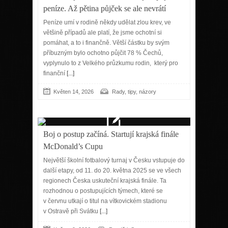
peníze. Až pětina půjček se ale nevrátí
Peníze umí v rodině někdy udělat zlou krev, ve
většině případů ale platí, že jsme ochotní si
pomáhat, a to i finančně. Větší částku by svým
příbuzným bylo ochotno půjčit 78 % Čechů,
vyplynulo to z Velkého průzkumu rodin, který pro
finanční
[...]
Květen 14, 2026
Rady, tipy, názory
Boj o postup začíná. Startují krajská finále
McDonald’s Cupu
Největší školní fotbalový turnaj v Česku vstupuje do
další etapy, od 11. do 20. května 2025 se ve všech
regionech Česka uskuteční krajská finále. Ta
rozhodnou o postupujících týmech, které se
v červnu utkají o titul na vítkovickém stadionu
v Ostravě při Svátku
[...]