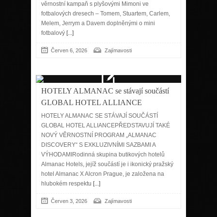
věrnostní kampaň s plyšovými Mimoni ve
fotbalových dresech – Tomem, Stuartem, Carlem,
Melem, Jerrym a Davem doplněnými o mini
fotbalový
[...]
Červen 6, 2026
Zajímavosti
HOTELY ALMANAC se stávají součástí
GLOBAL HOTEL ALLIANCE
HOTELY ALMANAC SE STÁVAJÍ SOUČÁSTÍ
GLOBAL HOTEL ALLIANCEPŘEDSTAVUJÍ TAKÉ
NOVÝ VĚRNOSTNÍ PROGRAM „ALMANAC
DISCOVERY“ S EXKLUZIVNÍMI SAZBAMI A
VÝHODAMIRodinná skupina butikových hotelů
Almanac Hotels, jejíž součástí je i ikonický pražský
hotel Almanac X Alcron Prague, je založena na
hlubokém respektu
[...]
Červen 3, 2026
Zajímavosti