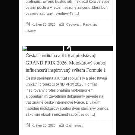
protínající Evropu hustou sítí linek vozí kola ve stále
větším počtu a v letošní sezoně za cenu, která boří
veškeré zábrany i výmluvy.49
[...]
,
Květen 28, 2026
Cestování
Rady, tipy,
názory
Česká spořitelna a KitKat představují
GRAND PRIX 2026. Motokárový souboj
influencerů inspirovaný světem Formule 1
Česká spořitelna a KitKat spojují síly a představují
unikátní projekt GRAND PRIX 2026. Formát
inspirovaný profesionálním motorsportem
a populárními závodními dokumenty přivede na
trať známé české internetové tvůrce. Divákům
nabídne motokárový souboj dvou stájí, živý přenos,
zákulisní obsah i možnost zapojit se do
[...]
Květen 26, 2026
Zajímavosti