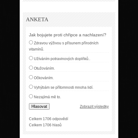
ANKETA
Jak bojujete proti chřipce a nachlazení?
Zdravou výživou s přísunem přírodních
vitamínů.
Užíváním potravinových doplňků..
Otužováním.
Očkováním.
Vyhýbám se přítomnosti mnoha lidí.
Nezajímá mě to.
Hlasovat
Zobrazit výsledky
Celkem 1706 odpovědí
Celkem 1706 hlasů