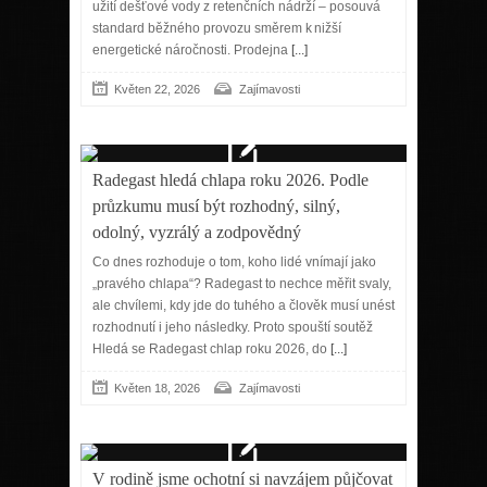
užití dešťové vody z retenčních nádrží – posouvá
standard běžného provozu směrem k nižší
energetické náročnosti. Prodejna
[...]
Květen 22, 2026
Zajímavosti
Radegast hledá chlapa roku 2026. Podle
průzkumu musí být rozhodný, silný,
odolný, vyzrálý a zodpovědný
Co dnes rozhoduje o tom, koho lidé vnímají jako
„pravého chlapa“? Radegast to nechce měřit svaly,
ale chvílemi, kdy jde do tuhého a člověk musí unést
rozhodnutí i jeho následky. Proto spouští soutěž
Hledá se Radegast chlap roku 2026, do
[...]
Květen 18, 2026
Zajímavosti
V rodině jsme ochotní si navzájem půjčovat