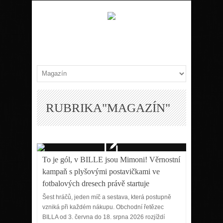
RUBRIKA"MAGAZÍN"
To je gól, v BILLE jsou Mimoni! Věrnostní
kampaň s plyšovými postavičkami ve
fotbalových dresech právě startuje
Šest hráčů, jeden míč a sestava, která postupně
vzniká při každém nákupu. Obchodní řetězec
BILLA od 3. června do 18. srpna 2026 rozjíždí