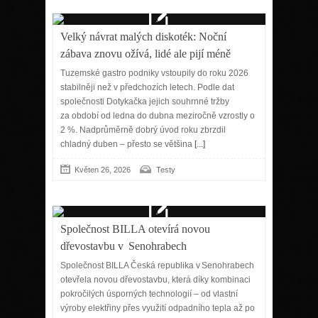
Velký návrat malých diskoték: Noční
zábava znovu ožívá, lidé ale pijí méně
Tuzemské gastro podniky vstoupily do roku 2026
stabilněji než v předchozích letech. Podle dat
společnosti Dotykačka jejich souhrnné tržby
za období od ledna do dubna meziročně vzrostly o
2 %. Nadprůměrně dobrý úvod roku zbrzdil
chladný duben – přesto se většina
[...]
Květen 26, 2026
Testy
Společnost BILLA otevírá novou
dřevostavbu v Senohrabech
Společnost BILLA Česká republika v Senohrabech
otevřela novou dřevostavbu, která díky kombinaci
pokročilých úsporných technologií – od vlastní
výroby elektřiny přes využití odpadního tepla až po