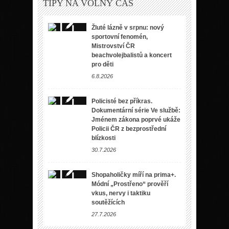
TIPY NA VOLNÝ ČAS
Žluté lázně v srpnu: nový
sportovní fenomén,
Mistrovství ČR
beachvolejbalistů a koncert
pro děti
6.8.2026
Policisté bez příkras.
Dokumentární série Ve službě:
Jménem zákona poprvé ukáže
Policii ČR z bezprostřední
blízkosti
30.7.2026
Shopaholičky míří na prima+.
Módní „Prostřeno“ prověří
vkus, nervy i taktiku
soutěžících
27.7.2026