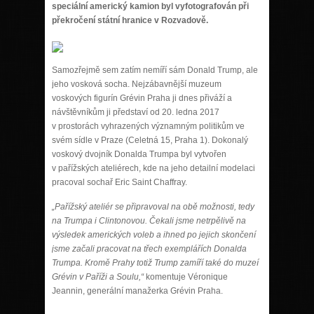
speciální americký kamion byl vyfotografován při
překročení státní hranice v Rozvadově.
Samozřejmě sem zatím nemíří sám Donald Trump, ale
jeho vosková socha. Nejzábavnější muzeum
voskových figurín Grévin Praha ji dnes přiváží a
návštěvníkům ji představí od 20. ledna 2017
v prostorách vyhrazených významným politikům ve
svém sídle v Praze (Celetná 15, Praha 1). Dokonalý
voskový dvojník Donalda Trumpa byl vytvořen
v pařížských ateliérech, kde na jeho detailní modelaci
pracoval sochař Eric Saint Chaffray.
„Pařížský ateliér se připravoval na obě možnosti, tedy
na Trumpa i Clintonovou. Čekali jsme netrpělivě na
výsledek amerických voleb a ihned po jejich skončení
jsme začali pracovat na třech exemplářích Donalda
Trumpa. Kromě Prahy totiž Trump zamíří také do muzeí
Grévin v Paříži a Soulu,“
komentuje Véronique
Jeannin, generální manažerka Grévin Praha.