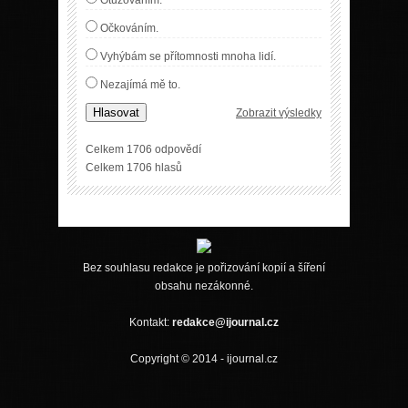
Očkováním.
Vyhýbám se přítomnosti mnoha lidí.
Nezajímá mě to.
Hlasovat
Zobrazit výsledky
Celkem 1706 odpovědí
Celkem 1706 hlasů
Bez souhlasu redakce je pořizování kopií a šíření
obsahu nezákonné.
Kontakt:
redakce@ijournal.cz
Copyright © 2014 - ijournal.cz