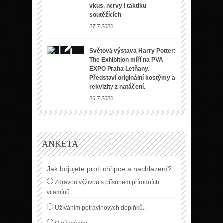
vkus, nervy i taktiku
soutěžících
27.7.2026
Světová výstava Harry Potter:
The Exhibition míří na PVA
EXPO Praha Letňany.
Představí originální kostýmy a
rekvizity z natáčení.
26.7.2026
ANKETA
Jak bojujete proti chřipce a nachlazení?
Zdravou výživou s přísunem přírodních
vitamínů.
Užíváním potravinových doplňků..
Otužováním.