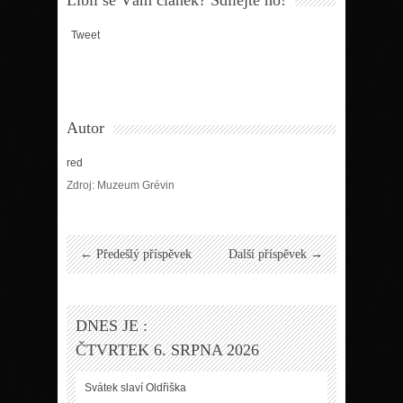
Tweet
Autor
red
Zdroj: Muzeum Grévin
← Předešlý příspěvek
Další příspěvek →
DNES JE :
ČTVRTEK 6. SRPNA 2026
Svátek slaví
Oldřiška