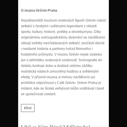
O muzeu Grévin Praha
Nejzábavnější muzeum voskových figurín Grévin nabízí
setkání s českými i světovými legendami z oblasti
sportu, kultury, historie, politiky a showbyznysu. Díky
originálnímu scénografickému ztvárnění se návštěvníci
stávají svědky neočekávaných setkání, součástí dávné
i nedávné historie a partnery hvězd filmového i
hudebního průmyslu. V muzeu Grévin nejde zdaleka
jen o přehlídku voskových osobností. Scénografie do
detailu ilustruje dobu a dodává celému zážitku
realistický nádech umocněný hudbou a světelnými
efekty. V přízemí muzea si mohou návštěvníci po
prohlídce odpočinout v Café Grévin. Grévin Praha je
místem, kde se široká veřejnost může vzdělávat i bavit
ve společnosti celebrit.
křest
Líbil se Vám článek? Sdílejte ho!