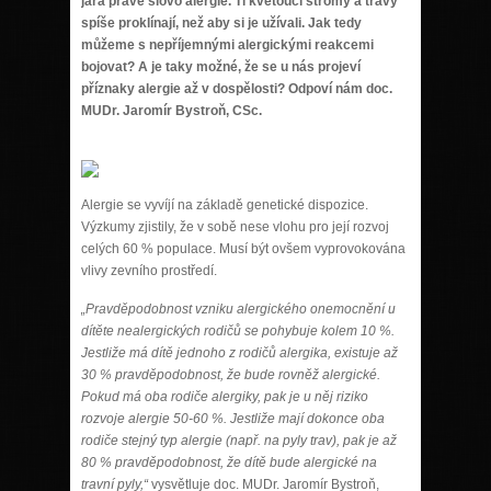
jara právě slovo alergie. Ti kvetoucí stromy a trávy
spíše proklínají, než aby si je užívali. Jak tedy
můžeme s nepříjemnými alergickými reakcemi
bojovat? A je taky možné, že se u nás projeví
příznaky alergie až v dospělosti? Odpoví nám
doc.
MUDr. Jaromír Bystro
ň, CSc.
Alergie se vyvíjí na základě genetické dispozice.
Výzkumy zjistily, že v sobě nese vlohu pro její rozvoj
celých 60 % populace. Musí být ovšem vyprovokována
vlivy zevního prostředí.
„Pravděpodobnost vzniku alergického onemocnění u
dítěte nealergických rodičů se pohybuje kolem 10 %.
Jestliže má dítě jednoho z rodičů alergika, existuje až
30 % pravděpodobnost, že bude rovněž alergické.
Pokud má oba rodiče alergiky, pak je u něj riziko
rozvoje alergie 50-60 %. Jestliže mají dokonce oba
rodiče stejný typ alergie (např. na pyly trav), pak je až
80 % pravděpodobnost, že dítě bude alergické na
travní pyly,“
vysvětluje doc. MUDr. Jaromír Bystroň,