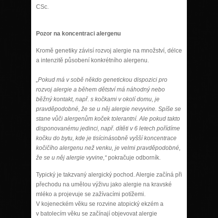
CSc.
Pozor na koncentraci alergenu
Kromě genetiky závisí rozvoj alergie na množství, délce
a intenzitě působení konkrétního alergenu.
„Pokud má v sobě někdo genetickou dispozici pro
rozvoj alergie a během dětství má náhodný nebo
běžný kontakt, např. s kočkami v okolí domu, je
pravděpodobné, že se u něj alergie nevyvine. Spíše se
stane vůči alergenům koček tolerantní. Ale pokud takto
disponovanému jedinci, např. dítěti v 6 letech pořídíme
kočku do bytu, kde je tisícinásobně vyšší koncentrace
kočičího alergenu než venku, je velmi pravděpodobné,
že se u něj alergie vyvine,“
pokračuje odborník.
Typický je takzvaný alergický pochod. Alergie začíná při
přechodu na umělou výživu jako alergie na kravské
mléko a projevuje se zažívacími potížemi.
V kojeneckém věku se rozvine atopický ekzém a
v batolecím věku se začínají objevovat alergie