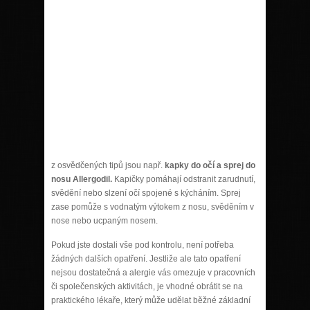
z osvědčených tipů jsou např.
kapky do očí a sprej do
nosu Allergodil.
Kapičky pomáhají odstranit zarudnutí,
svědění nebo slzení očí spojené s kýcháním. Sprej
zase pomůže s vodnatým výtokem z nosu, svěděním v
nose nebo ucpaným nosem.
Pokud jste dostali vše pod kontrolu, není potřeba
žádných dalších opatření. Jestliže ale tato opatření
nejsou dostatečná a alergie vás omezuje v pracovních
či společenských aktivitách, je vhodné obrátit se na
praktického lékaře, který může udělat běžné základní