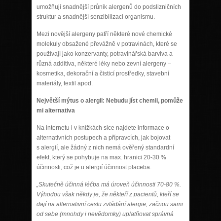
umožňují snadnější průnik alergenů do podslizničních
struktur a snadnější senzibilizaci organismu.
Mezi novější alergeny patří některé nové chemické
molekuly obsažené převážně v potravinách, které se
používají jako konzervanty, potravinářská barviva a
různá additiva, některé léky nebo zevní alergeny –
kosmetika, dekorační a čisticí prostředky, stavební
materiály, textil apod.
Největší mýtus o alergii: Nebudu jíst chemii, pomůže
mi alternativa
Na internetu i v knížkách sice najdete informace o
alternativních postupech a přípravcích, jak bojovat
s alergií, ale žádný z nich nemá ověřený standardní
efekt, který se pohybuje na max. hranici 20-30 %
účinnosti, což je u alergií účinnost placeba.
„Skutečně účinná léčba má úroveň účinnosti 70-80 %.
Výhodou však někdy je, že někteří z pacientů, kteří se
dají na alternativní cestu zvládání alergie, začnou sami
od sebe (mnohdy i nevědomky) uplatňovat správná