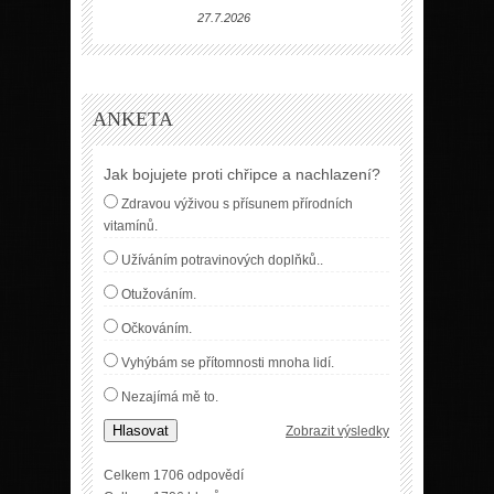
27.7.2026
ANKETA
Jak bojujete proti chřipce a nachlazení?
Zdravou výživou s přísunem přírodních
vitamínů.
Užíváním potravinových doplňků..
Otužováním.
Očkováním.
Vyhýbám se přítomnosti mnoha lidí.
Nezajímá mě to.
Hlasovat
Zobrazit výsledky
Celkem 1706 odpovědí