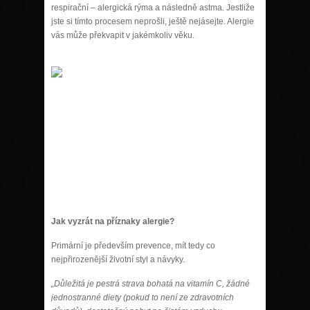
respirační – alergická rýma a následně astma. Jestliže
jste si tímto procesem neprošli, ještě nejásejte. Alergie
vás může překvapit v jakémkoliv věku.
Jak vyzrát na příznaky alergie?
Primární je především prevence, mít tedy co
nejpřirozenější životní styl a návyky.
„Důležitá je pestrá strava bohatá na vitamín C, žádné
jednostranné diety (pokud to není ze zdravotních