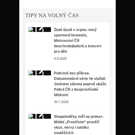
TIPY NA VOLNÝ ČAS
Žluté lázně v srpnu: nový
sportovní fenomén,
Mistrovství ČR
beachvolejbalistů a koncert
pro děti
6.8.2026
Policisté bez příkras.
Dokumentární série Ve službě:
Jménem zákona poprvé ukáže
Policii ČR z bezprostřední
blízkosti
30.7.2026
Shopaholičky míří na prima+.
Módní „Prostřeno“ prověří
vkus, nervy i taktiku
soutěžících