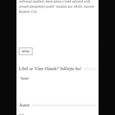
režimová opatření, která sama o sobě výrazně sníží
úroveň alergických potíží,
“ dodává doc. MUDr. Jaromír
Bystroň, CSc..
léčba
Líbil se Vám článek? Sdílejte ho!
Tweet
Autor
red