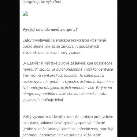
alergologické vyšetření.
Vyvíjejí se stále nové alergeny?
Látky vyvolávající alergickou reakci jsou víceméně
pořád stejné, ale spíše získávají v současných
životních podmínkách nový význam.
„V uzavřené městské bytové zástavbě, kde dostatečné
neproudí vzduch, je mnohonásobně vyšší koncentrace
trav než na venkovských loukách. To samé platí u
roztočových alergenů – v bytech s ústředním topením a
čalouněným nábytkem je jich mnohem více. Projevům
alergie napomáháme také chovem domácích zvířat
v bytech,“
doplňuje lékař.
Velký význam má i kvalita ovzduší, protože průmyslové
exhalace, automobilové zplodiny spalování, časté
„lehké slizniční katary“, které jsou přecházeny, narušují
ochranou bariérovou funkci sliznic a kůže, a tím