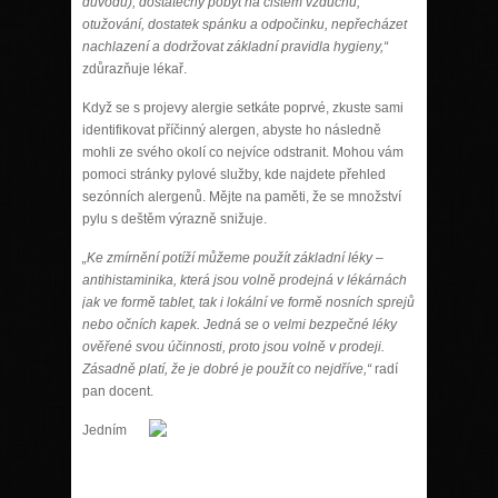
důvodů), dostatečný pobyt na čistém vzduchu,
otužování, dostatek spánku a odpočinku, nepřecházet
nachlazení a dodržovat základní pravidla hygieny,“
zdůrazňuje lékař.
Když se s projevy alergie setkáte poprvé, zkuste sami
identifikovat příčinný alergen, abyste ho následně
mohli ze svého okolí co nejvíce odstranit. Mohou vám
pomoci stránky pylové služby, kde najdete přehled
sezónních alergenů. Mějte na paměti, že se množství
pylu s deštěm výrazně snižuje.
„Ke zmírnění potíží můžeme použít základní léky –
antihistaminika, která jsou volně prodejná v lékárnách
jak ve formě tablet, tak i lokální ve formě nosních sprejů
nebo očních kapek. Jedná se o velmi bezpečné léky
ověřené svou účinnosti, proto jsou volně v prodeji.
Zásadně platí, že je dobré je použít co nejdříve,“
radí
pan docent.
Jedním