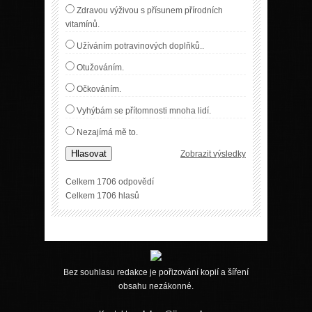
Zdravou výživou s přísunem přírodních
vitamínů.
Užíváním potravinových doplňků..
Otužováním.
Očkováním.
Vyhýbám se přítomnosti mnoha lidí.
Nezajímá mě to.
Hlasovat
Zobrazit výsledky
Celkem 1706 odpovědí
Celkem 1706 hlasů
Bez souhlasu redakce je pořizování kopií a šíření
obsahu nezákonné.