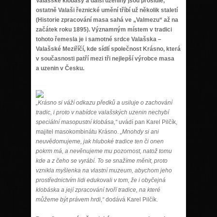
Valašské klobásy a další uzeniny jsou proslulé,
ostatně Valaši řeznické umění tříbí už několik staletí
(Historie zpracování masa sahá ve „Valmezu“ až na
začátek roku 1895). Významným místem v tradici
tohoto řemesla je i samotné srdce Valašska –
Valašské Meziříčí, kde sídlí společnost Krásno, která
v současnosti patří mezi tři nejlepší výrobce masa
a uzenin v Česku.
„Krásno si váží odkazu předků a usiluje o zachování
tradic, i proto v nabídce valašských uzenin nechybí
speciální masopustní klobása,“
uvádí pan Karel Pilčík,
majitel masokombinátu Krásno.
„Mnohdy si ani
neuvědomujeme, jak hluboké tradice ten či onen
pokrm má, a nevěnujeme mu pozornost, natož tomu
kde a z čeho se vyrábí. To se snažíme měnit, proto
vznikla myšlenka na vlastní muzeum, abychom jeho
prostřednictvím lidi edukovali v tom, že i obyčejná
klobáska a její zpracování tvoří tradice, na které
můžeme být právem hrdi,“
dodává Karel Pilčík.