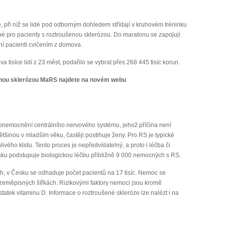
 při níž se lidé pod odborným dohledem střídají v kruhovém tréninku
né pro pacienty s roztroušenou sklerózou. Do maratonu se zapojují
ní pacienti cvičením z domova.
 tisíce lidí z 23 měst, podařilo se vybrat přes 268 445 tisíc korun.
enou sklerózou MaRS najdete na novém webu
 onemocnění centrálního nervového systému, jehož příčina není
inou v mladším věku, častěji postihuje ženy. Pro RS je typické
ivého klidu. Tento proces je nepředvídatelný, a proto i léčba či
ku podstupuje biologickou léčbu přibližně 9 000 nemocných s RS.
h, v Česku se odhaduje počet pacientů na 17 tisíc. Nemoc se
 zeměpisných šířkách. Rizikovými faktory nemoci jsou kromě
tatek vitaminu D. Informace o roztroušené skleróze lze nalézt i na