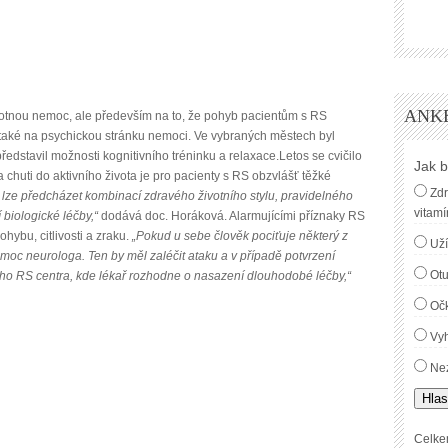
ANK
tnou nemoc, ale především na to, že pohyb pacientům s RS
 také na psychickou stránku nemoci. Ve vybraných městech byl
ředstavil možnosti kognitivního tréninku a relaxace.Letos se cvičilo
Jak b
 chuti do aktivního života je pro pacienty s RS obzvlášť těžké
Zdr
lze předcházet kombinací zdravého životního stylu, pravidelného
vitamí
biologické léčby,“
dodává doc. Horáková. Alarmujícími příznaky RS
hybu, citlivosti a zraku.
„Pokud u sebe člověk pociťuje některý z
Uží
moc neurologa. Ten by měl zaléčit ataku a v případě potvrzení
Ot
ho RS centra, kde lékař rozhodne o nasazení dlouhodobé léčby,“
Oč
Vyh
Nez
Hlas
Celke