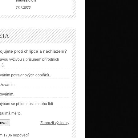
soutěžících
27.7.2026
ETA
ojujete proti chřipce a nachlazení?
avou výživou s přísunem přírodních
nů.
váním potravinových doplňků..
užováním.
kováním.
ýbám se přítomnosti mnoha lidí.
ajímá mě to.
ovat
Zobrazit výsledky
m 1706 odpovědí