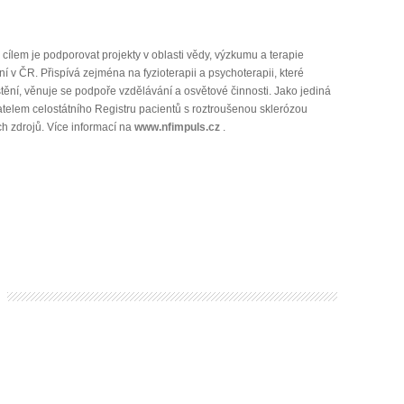
ílem je podporovat projekty v oblasti vědy, výzkumu a terapie
 v ČR. Přispívá zejména na fyzioterapii a psychoterapii, které
tění, věnuje se podpoře vzdělávání a osvětové činnosti. Jako jediná
atelem celostátního Registru pacientů s roztroušenou sklerózou
ch zdrojů. Více informací na
www.nfimpuls.cz
.