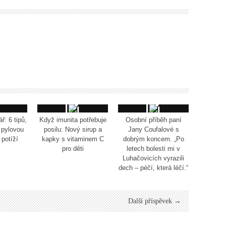
ř: 6 tipů,
Když imunita potřebuje
Osobní příběh paní
 pylovou
posilu: Nový sirup a
Jany Coufalové s
potíží
kapky s vitaminem C
dobrým koncem. „Po
pro děti
letech bolesti mi v
Luhačovicích vyrazili
dech – péčí, která léčí.“
Další příspěvek →