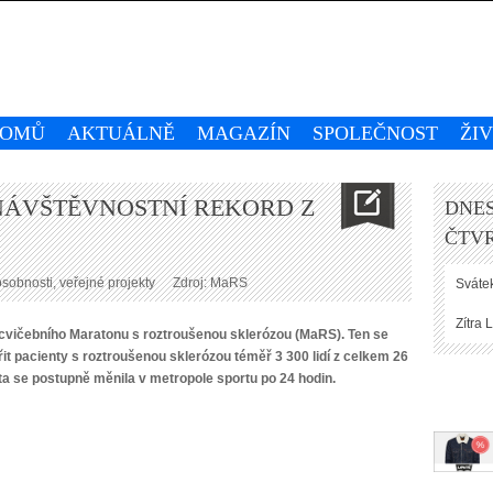
OMŮ
AKTUÁLNĚ
MAGAZÍN
SPOLEČNOST
ŽI
 NÁVŠTĚVNOSTNÍ REKORD Z
DNES
ČTVR
obnosti, veřejné projekty
Zdroj: MaRS
Svátek
Zítra
L
i cvičebního Maratonu s roztroušenou sklerózou (MaRS). Ten se
it pacienty s roztroušenou sklerózou téměř 3 300 lidí z celkem 26
ta se postupně měnila v metropole sportu po 24 hodin.