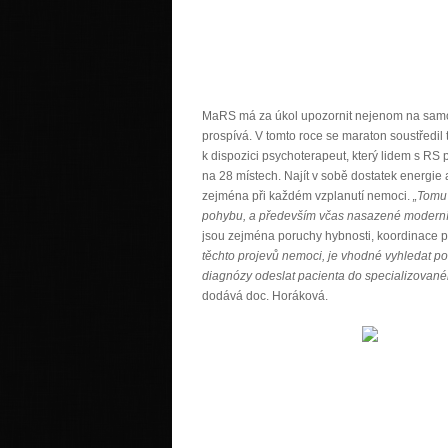
MaRS má za úkol upozornit nejenom na samo
prospívá. V tomto roce se maraton soustředil
k dispozici psychoterapeut, který lidem s RS p
na 28 místech. Najít v sobě dostatek energie a
zejména při každém vzplanutí nemoci.
„Tomu 
pohybu, a především včas nasazené moderní 
jsou zejména poruchy hybnosti, koordinace po
těchto projevů nemoci, je vhodné vyhledat po
diagnózy odeslat pacienta do specializované
dodává doc. Horáková.