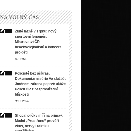
 NA VOLNÝ ČAS
Žluté lázně v srpnu: nový
sportovní fenomén,
Mistrovství ČR
beachvolejbalistů a koncert
pro děti
6.8.2026
Policisté bez příkras.
Dokumentární série Ve službě:
Jménem zákona poprvé ukáže
Policii ČR z bezprostřední
blízkosti
30.7.2026
Shopaholičky míří na prima+.
Módní „Prostřeno“ prověří
vkus, nervy i taktiku