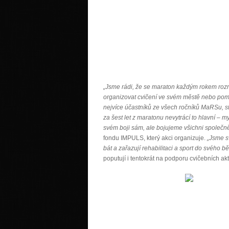
„Jsme rádi, že se maraton každým rokem rozrůst
organizovat cvičení ve svém městě nebo pomáh
nejvíce účastníků ze všech ročníků MaRSu, sto
za šest let z maratonu nevytrácí to hlavní – m
svém boji sám, ale bojujeme všichni společně
fondu IMPULS, který akci organizuje.
„Jsme sv
bát a zařazují rehabilitaci a sport do svého b
poputují i tentokrát na podporu cvičebních ak