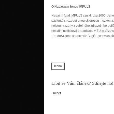
O Nadačním fondu IMPULS
Nadační fond IMPULS vznikl roku 2000. Jeho c
pacientů s roztroušenou sklerózou mozkomíšní
nejsou hrazeny z veřejného zdravotního pojiš
nestátní nezisková organizace v EU je zřizov
(ReMuS), jeho financování zajišťuje z vlastní
léčba
Líbil se Vám článek? Sdílejte ho!
Tweet