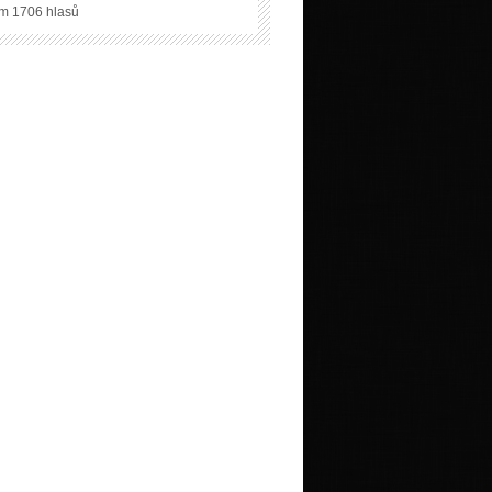
m 1706 hlasů