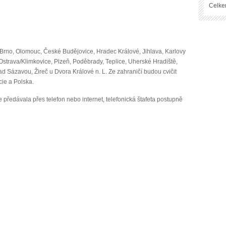
Celke
Brno, Olomouc, České Budějovice, Hradec Králové, Jihlava, Karlovy
 Ostrava/Klimkovice, Plzeň, Poděbrady, Teplice, Uherské Hradiště,
nad Sázavou, Žireč u Dvora Králové n. L. Ze zahraničí budou cvičit
ie a Polska.
e předávala přes telefon nebo internet, telefonická štafeta postupně