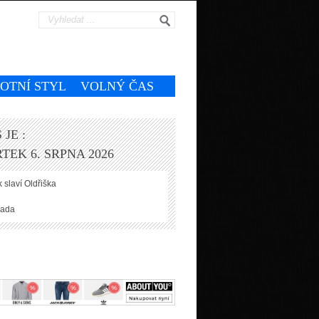
VOTNÍ STYL
VOLNÝ ČAS
 JE :
TEK 6. SRPNA 2026
 slaví
Oldřiška
ada