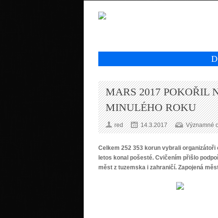
D
MARS 2017 POKOŘIL
MINULÉHO ROKU
red
14.3.2017
Významné os
Celkem
252 353
korun vybrali organizátoř
letos konal pošesté. Cvičením přišlo podpoř
měst z tuzemska i zahraničí. Zapojená měs