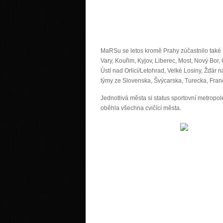
MaRSu se letos kromě Prahy zúčastnilo také 
Vary, Kouřim, Kyjov, Liberec, Most, Nový Bor,
Ústí nad Orlicí/Letohrad, Velké Losiny, Žďár 
týmy ze Slovenska, Švýcarska, Turecka, Franc
Jednotlivá města si status sportovní metropol
oběhla všechna cvičící města.