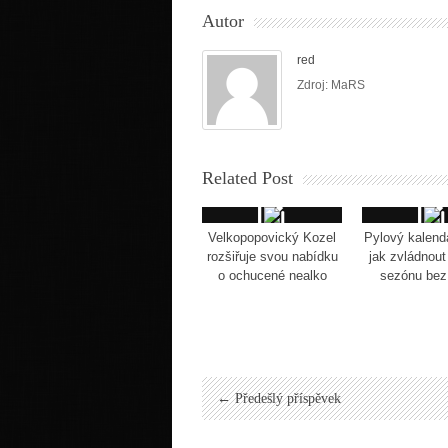
Autor
red
Zdroj: MaRS
Related Post
Velkopopovický Kozel
Pylový kalendá
rozšiřuje svou nabídku
jak zvládnout
o ochucené nealko
sezónu bez 
← Předešlý příspěvek