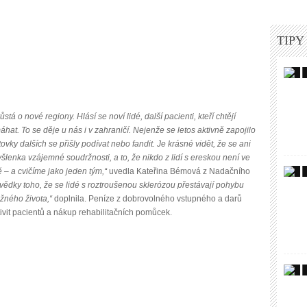
TIPY
á o nové regiony. Hlásí se noví lidé, další pacienti, kteří chtějí
at. To se děje u nás i v zahraničí. Nejenže se letos aktivně zapojilo
vky dalších se přišly podívat nebo fandit. Je krásné vidět, že se ani
yšlenka vzájemné soudržnosti, a to, že nikdo z lidí s ereskou není ve
 – a cvičíme jako jeden tým,“
uvedla Kateřina Bémová z Nadačního
ědky toho, že se lidé s roztroušenou sklerózou přestávají pohybu
ěžného života,“
doplnila. Peníze z dobrovolného vstupného a darů
tivit pacientů a nákup rehabilitačních pomůcek.