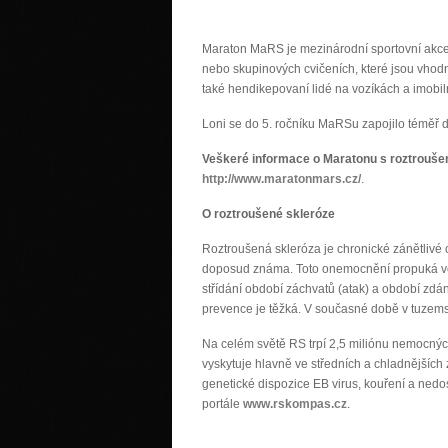
Maraton MaRS je mezinárodní sportovní akce,
nebo skupinových cvičeních, které jsou vhod
také hendikepovaní lidé na vozíkách a imobil
Loni se do 5. ročníku MaRSu zapojilo téměř dva
Veškeré informace o Maratonu s roztrouš
http://www.maratonmars.cz/
.
O roztroušené skleróze
Roztroušená skleróza je chronické zánětlivé
doposud známa. Toto onemocnění propuká větš
střídání období záchvatů (atak) a období zdánl
prevence je těžká. V současné době v tuzems
Na celém světě RS trpí 2,5 miliónu nemocnýc
vyskytuje hlavně ve středních a chladnějších
genetické dispozice EB virus, kouření a nedos
portále
www.rskompas.cz
.