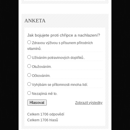
ANKETA
Jak bojujete proti chřipce a nachlazení?
Zdravou výživou s přísunem přírodních
vitamínů.
Užíváním potravinových doplňků..
Otužováním.
Očkováním.
Vyhýbám se přítomnosti mnoha lidí.
Nezajímá mě to.
Hlasovat
Zobrazit výsledky
Celkem 1706 odpovědí
Celkem 1706 hlasů