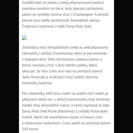
Zvláště když se jedná o sekty připravované tradiční
metodou kvašení na láhvi, tedy stejným způsobem,
jakým se vyrábějí slavná vína v Champagne. A přesně
takové jsou sekty společnosti Templářské sklepy
Čejkovice nabízené v řadě Sang Real Sekt.
Jedničkou mezi templářskými sekty je sekt připravený
výhradně z odrůdy Chardonnay, který je prezentován
v kategorii brut. Sekt má krásnou zlatavou barvu a
lehce nazrálou chuť s tóny letního jablka, která
ukazuje, že víno zrálo dva roky na jemných kalech.
Jeho šťavnatá a osvěžující chuť potěší všechny
milovníky bublinek.
Pro zákazníky, kteří jsou zvyklí na sladší chuť sektů, je
připraven demi sec, v jehož harmonické chuti dominují
sladké tóny přezrálého ovoce. A velmi zajímavé je také
Sang Real Sekt Rosé připravený z odrůdy Rulandské
modré, které má meruňkovou barvu a hravou chuť
s malinovým nádechem. Ceny sektů se pohybují kolem
240 korun.