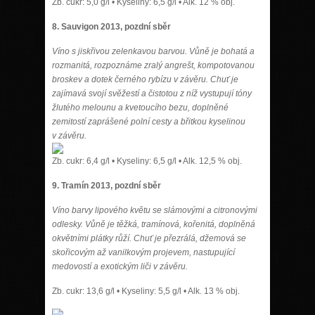
Zb. cukr: 5,0 g/l • Kyseliny: 6,5 g/l • Alk. 12 % obj.
8. Sauvigon 2013, pozdní sběr
Víno s jiskřivou zelenkavou barvou. Vůně je bohatá a
rozmanitá, rozpoznáme zralý angrešt, kompotovanou
broskev a dotek černého rybízu v závěru. Chuť je
zajímavá svojí svěžestí a čistotou z níž vystupují tóny
žlutého melounu a kvetoucího bezu, doplněné
zemitostí zaprášené polní cesty a břitkou kyselinou
v závěru.
Zb. cukr: 6,4 g/l • Kyseliny: 6,5 g/l • Alk. 12,5 % obj.
9. Tramín 2013, pozdní sběr
Víno barvy lipového květu se slámovými a citronovými
odlesky. Vůně je těžká, tramínová, kořenitá, doplněná
okvětními plátky růží. Chuť je přezrálá, džemová se
skořicovým až vanilkovým projevem, nastupující
medovostí a exotickým liči v závěru.
Zb. cukr: 13,6 g/l • Kyseliny: 5,5 g/l • Alk. 13 % obj.