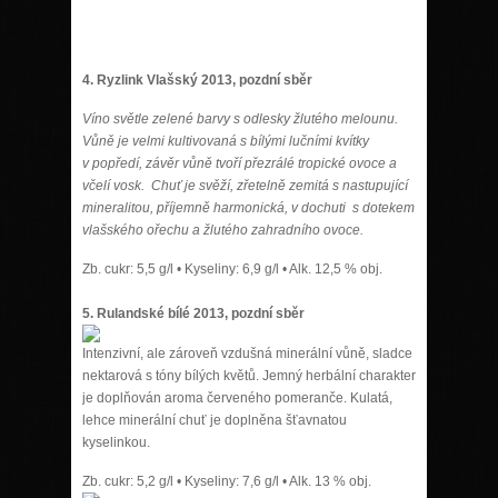
4. Ryzlink Vlašský 2013, pozdní sběr
Víno světle zelené barvy s odlesky žlutého melounu.
Vůně je velmi kultivovaná s bílými lučními kvítky
v popředí, závěr vůně tvoří přezrálé tropické ovoce a
včelí vosk. Chuť je svěží, zřetelně zemitá s nastupující
mineralitou, příjemně harmonická, v dochuti s dotekem
vlašského ořechu a žlutého zahradního ovoce.
Zb. cukr: 5,5 g/l • Kyseliny: 6,9 g/l • Alk. 12,5 % obj.
5. Rulan
dské bílé 2013, pozdní sběr
Intenzivní, ale zároveň vzdušná minerální vůně, sladce
nektarová s tóny bílých květů. Jemný herbální charakter
je doplňován aroma červeného pomeranče. Kulatá,
lehce minerální chuť je doplněna šťavnatou
kyselinkou.
Zb. cukr: 5,2 g/l • Kyseliny: 7,6 g/l • Alk. 13 % obj.