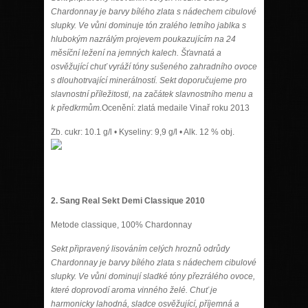
Chardonnay je barvy bílého zlata s nádechem cibulové
slupky. Ve vůni dominuje tón zralého letního jablka s
hlubokým nazrálým projevem poukazujícím na 24
měsíční ležení na jemných kalech. Šťavnatá a
osvěžující chuť vyráží tóny sušeného zahradního ovoce
s dlouhotrvající minerálností. Sekt doporučujeme pro
slavnostní příležitosti, na začátek slavnostního menu a
k předkrmům.
Ocenění: zlatá medaile Vinař roku 2013
Zb. cukr: 10.1 g/l • Kyseliny: 9,9 g/l • Alk. 12 % obj.
2. Sang Real Sekt Demi Classique 2010
Metode classique, 100% Chardonnay
Sekt připravený lisováním celých hroznů odrůdy
Chardonnay je barvy bílého zlata s nádechem cibulové
slupky. Ve vůni dominují sladké tóny přezrálého ovoce,
které doprovodí aroma vinného želé. Chuť je
harmonicky lahodná, sladce osvěžující, příjemná a