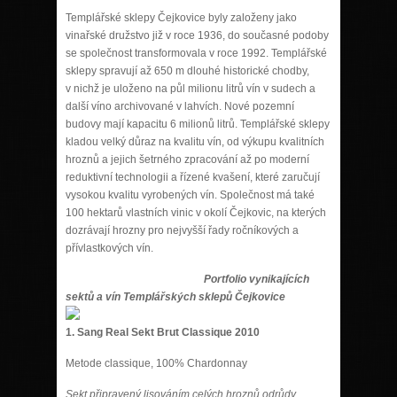
Templářské sklepy Čejkovice byly založeny jako
vinařské družstvo již v roce 1936, do současné podoby
se společnost transformovala v roce 1992. Templářské
sklepy spravují až 650 m dlouhé historické chodby,
v nichž je uloženo na půl milionu litrů vín v sudech a
další víno archivované v lahvích. Nové pozemní
budovy mají kapacitu 6 milionů litrů. Templářské sklepy
kladou velký důraz na kvalitu vín, od výkupu kvalitních
hroznů a jejich šetrného zpracování až po moderní
reduktivní technologii a řízené kvašení, které zaručují
vysokou kvalitu vyrobených vín. Společnost má také
100 hektarů vlastních vinic v okolí Čejkovic, na kterých
dozrávají hrozny pro nejvyšší řady ročníkových a
přívlastkových vín.
Portfolio vynikajících
sektů a vín Templářských sklepů Čejkovice
1. Sang Real Sekt Brut Classique 2010
Metode classique, 100% Chardonnay
Sekt připravený lisováním celých hroznů odrůdy