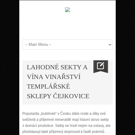
LAHODNÉ SEKTY A
VÍNA VINAŘSTVÍ
TEMPLÁŘSKÉ
SKLEPY ČEJKOVICE
Popularita „bublinek“ v Česku stále roste a díky své
svěžesti a příjemné mineralitě mají hlavní slovo sekty
z domácí produkce. Sekty se hodí nejen na oslavy, ale
představují také příjemný doprovod k řadě pokrmů.