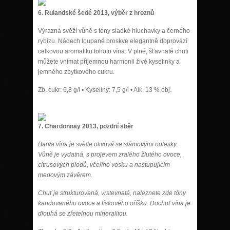
6. Rulandské šedé 2013, výběr z hroznů
Výrazná svěží vůně s tóny sladké hluchavky a černého
rybízu. Nádech loupané broskve elegantně doprovází
celkovou aromatiku tohoto vína. V plné, šťavnaté chuti
můžete vnímat příjemnou harmonii živé kyselinky a
jemného zbytkového cukru.
Zb. cukr: 6,8 g/l • Kyseliny: 7,5 g/l • Alk. 13 % obj.
7. Chardonnay 2013, pozdní sběr
Barva vína je světle olivová se slámovými odlesky.
Vůně je vydatná, s projevem zralého žlutého ovoce,
citrusových plodů, včelího vosku a nastupujícím
medovým závěrem.
Chuť je strukturovaná, vrstevnatá, naleznete zde tóny
kandovaného ovoce a lískového oříšku. Dochuť vína je
dlouhá se zřetelnou mineralitou.