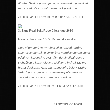
dlouhá. Sekt doporučujeme pro slavnostní příležitosti,
na začátek slavnostního menu a k předkrmům.
Zb. cukr: 34,4 g/l • Kyseliny: 9,8 g/l • Alk. 12 % obj
3. Sang Real Sekt Rosé Classique 2010
Metode classique, 100% Rulandské modré
Sekt připravený lisováním celých hroznů odrůdy
Rulandské modré se vyznačuje meruňkovou barvou s
odstínem koroptvího oka. Vůni dominují jahody se
šlehačkou a karamelovým přelivem. V chuti zaujme
hravá sladkost s výrazem malinového želé v závěru.
Sekt doporučujeme pro slavnostní příležitosti, na
začátek slavnostního menu a k předkrmům.
Zb. cukr: 35,7 g/l • Kyseliny: 11,6 g/l • Alk. 12 % obj.
SANCTUS VICTORIA: