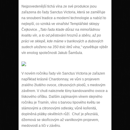
Nejpovedenější tichá vína ze své produkce jsou
zařazena do řady Sanctus Victoria, která se zaměřuje
na snoubení tradice a moderní technologie a nabízí to
nejlepší, co vzniká ve vinařství Templářské sklepy
Čejkovice.
„Tato řada klade důraz na mimořádnou
kvalitu vín, a to od pěstování hroznů a sběru, až po
práci ve sklepě, kde máme v barikových a dubových
sudech uloženo na 350 tisíc litrů vína,“
vysvětluje výběr
vín enolog společnosti Jakub Šamšula.
V novém ročníku řady vín Sanctus Victoria je zařazen
například krásné Chardonnay, ve vůni s projevem
zralého žlutého ovoce, citrusových plodů, s medovým
závěrem. V chuti naleznete tóny kandovaného ovoce a
lískového oříšku. Dalším zajímavým vínem stejného
ročníku je Tramín, víno s barvou lipového květu se
slámovými a citronovými odlesky, vůně kořenitá,
doplněná plátky okvětních růží. Chuť je přezrálá,
džemová se skořicovým až vanilkovým projevem,
medovostí a liči v závěru.