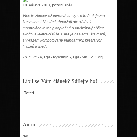
10. Pálava 2013, pozdní sběr
Víno je zlatavé až medové barvy s mírně olejovou
konzistencí. Ve vůni převažují přezrálé až
marmeládové tóny, doplněné o muškátový oříšek,
skořici a kvetoucí růže. Chuť je nasládlá, šťavnatá,
s výrazem kompotované mandarinky, přezrálých
hroznů a medu.
Zb. cukr: 24,0 g/l • Kyseliny: 6,8 g/l • Alk. 12 % obj.
Líbil se Vám článek? Sdílejte ho!
Tweet
Autor
red