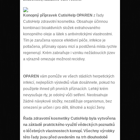
Konopný přípravek CutisHelp OPAREN
z řady
CutisHelp zdravotní kosmetika. Obsahuje účinnou
kombinaci bioaktivních složek extrahovaného
konopného oleje a látek s antivirotickými vlastnostmi.
Tím je zaručena vysoce efektivní péče, infekce je
potlačena, příznaky oparu mizí a postižená místa rychle
regenerují. Krém zabraňuje i vzniku nežádoucích jizev
a výrazně omezuje možnost recidivy.
OPAREN
vám pomůže ve všech stádiích herpetických
infekcí, nejlepších výsledků však dosáhnete, pokud ho
použijete ihned při prvních příznacích. Lehký krém
nevysušuje rty, je odolný vůči setření. Neobsahuje
žádné návykové složky, nezatěžuje organismus, bez
omezení je určen i pro děti, těhotné a kojící ženy.
Řada zdravotní kosmetiky CutisHelp byla vytvořena
na základě praktického využití vědeckých poznatků
o léčebných vlastnostech konopí. Všechny výrobky
této řady jsou před uvedením na trh dlouhodobě