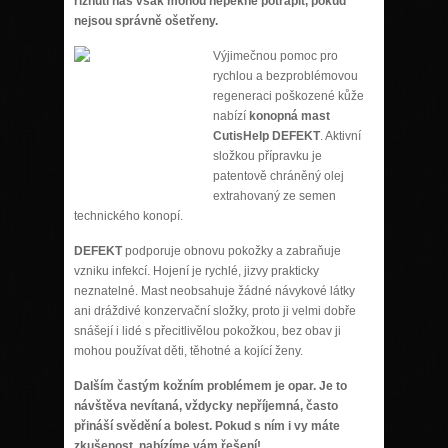
říznutí nás však mohou nepěkně potrápit, pokud
nejsou správně ošetřeny.
Výjimečnou pomoc pro
rychlou a bezproblémovou
regeneraci poškozené kůže
nabízí
konopná mast
CutisHelp DEFEKT
. Aktivní
složkou přípravku je
patentově chráněný olej
extrahovaný ze semen
technického konopí.
DEFEKT
podporuje obnovu pokožky a zabraňuje
vzniku infekcí. Hojení je rychlé, jizvy prakticky
neznatelné. Mast neobsahuje žádné návykové látky
ani dráždivé konzervační složky, proto ji velmi dobře
snášejí i lidé s přecitlivělou pokožkou, bez obav ji
mohou používat děti, těhotné a kojící ženy.
Dalším častým kožním problémem je opar. Je to
návštěva nevítaná, vždycky nepříjemná, často
přináší svědění a bolest. Pokud s ním i vy máte
zkušenost, nabízíme vám řešení!