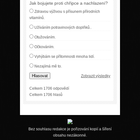
Jak bojujete proti chřipce a nachlazení?
Zdravou výživou s přísunem přírodních
vitamínů.
Užíváním potravinových doplňků..
Otužováním.
Očkováním.
Vyhýbám se přítomnosti mnoha lidí.
Nezajímá mě to.
Hlasovat
Zobrazit výsledky
Celkem 1706 odpovědí
Celkem 1706 hlasů
Bez souhlasu redakce je pořizování kopií a šíření
obsahu nezákonné.