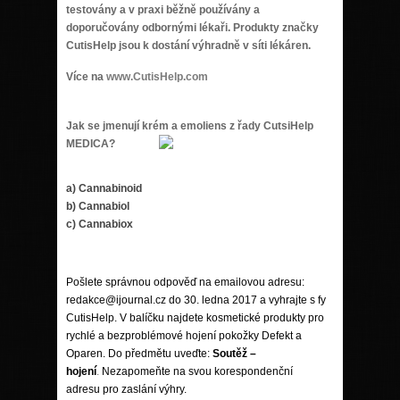
testovány a v praxi běžně používány a
doporučovány odbornými lékaři. Produkty značky
CutisHelp jsou k dostání výhradně v síti lékáren.
Více na
www.CutisHelp.com
Jak se jmenují krém a emoliens z řady CutsiHelp
MEDICA?
a) Cannabinoid
b) Cannabiol
c) Cannabiox
Pošlete správnou odpověď na emailovou adresu:
redakce@ijournal.cz do 30. ledna 2017 a vyhrajte s fy
CutisHelp.
V balíčku najdete kosmetické produkty pro
rychlé a bezproblémové hojení pokožky Defekt a
Oparen.
Do předmětu uveďte:
Soutěž –
hojení
.
Nezapomeňte na svou korespondenční
adresu pro zaslání výhry.