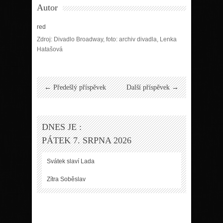
Autor
red
Zdroj: Divadlo Broadway, foto: archiv divadla, Lenka
Hatašová
← Předešlý příspěvek
Další příspěvek →
DNES JE :
PÁTEK 7. SRPNA 2026
Svátek slaví
Lada
Zítra
Soběslav